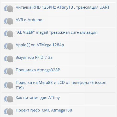
Читалка RFID 125KHz ATtiny13 , трансляция UART
AVR и Arduino
"AL VIZER" mega8 тревожная сигнализация.
Apple ][ on ATMega 1284p
Эмулятор RFID t13a
Прошивка Atmega328P
Поделка на Мега88 и LCD от телефона (Ericsson
T39)
Хак питания для ATtiny
Проект Nedo_CMC Atmega168