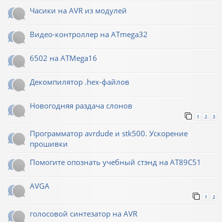
Часики на AVR из модулей
Видео-контроллер на ATmega32
6502 на ATMega16
Декомпилятор .hex-файлов
Новогодняя раздача слонов
1
2
3
Программатор avrdude и stk500. Ускорение
прошивки
Помогите опознать учебный стэнд на AT89С51
AVGA
1
2
голосовой синтезатор на AVR