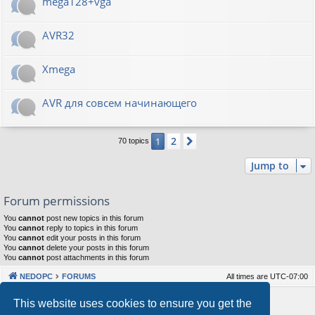
mega128+vga
AVR32
Xmega
AVR для совсем начинающего
2
1
Next
70 topics
Jump to
Forum permissions
You
cannot
post new topics in this forum
You
cannot
reply to topics in this forum
You
cannot
edit your posts in this forum
You
cannot
delete your posts in this forum
You
cannot
post attachments in this forum
NEDOPC
FORUMS
All times are
UTC-07:00
Powered by
phpBB
® Forum Software © phpBB Limited
This website uses cookies to ensure you get the
Style by
Arty
&
halilesen