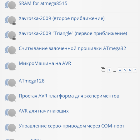
SRAM for atmega8515
Xavroska-2009 (второе приближение)
Xavroska-2009 "Triangle" (первое приближение)
Считывание залоченной прошивки ATmega32
МикроМашина на AVR
1
4
5
6
7
…
ATmega128
Простая AVR платформа для экспериментов
AVR для начинающих
Управление серво-приводом через COM-порт