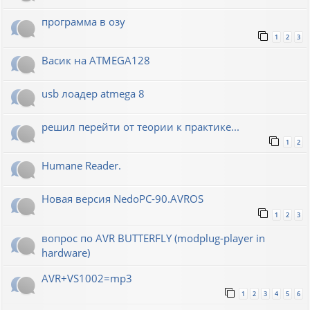
программа в озу
1
2
3
Васик на ATMEGA128
usb лоадер atmega 8
решил перейти от теории к практике...
1
2
Humane Reader.
Новая версия NedoPC-90.AVROS
1
2
3
вопрос по AVR BUTTERFLY (modplug-player in
hardware)
AVR+VS1002=mp3
1
2
3
4
5
6