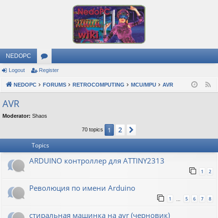
NEDOPC
Logout
Register
or
NEDOPC
u
FORUMS
RETROCOMPUTING
MCU/MPU
AVR
F
e
m
AVR
e
s
Moderator:
Shaos
d
2
1
Next
70 topics
Topics
ARDUINO контроллер для ATTINY2313
1
2
Революция по имени Arduino
1
5
6
7
8
…
стиральная машинка на avr (черновик)