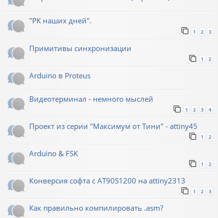
"РК наших дней".
1
2
3
Примитивы синхронизации
1
2
Arduino в Proteus
Видеотерминал - немного мыслей
1
2
3
4
Проект из серии "Максимум от Тини" - attiny45
1
2
Arduino & FSK
1
2
Конверсия софта с AT90S1200 на attiny2313
1
2
3
Как правильно компилировать .asm?