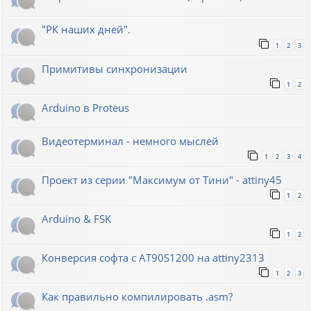
"РК наших дней".
1
2
3
Примитивы синхронизации
1
2
Arduino в Proteus
Видеотерминал - немного мыслей
1
2
3
4
Проект из серии "Максимум от Тини" - attiny45
1
2
Arduino & FSK
1
2
Конверсия софта с AT90S1200 на attiny2313
1
2
3
Как правильно компилировать .asm?