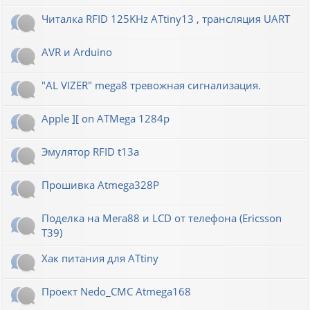
Читалка RFID 125KHz ATtiny13 , трансляция UART
AVR и Arduino
"AL VIZER" mega8 тревожная сигнализация.
Apple ][ on ATMega 1284p
Эмулятор RFID t13a
Прошивка Atmega328P
Поделка на Мега88 и LCD от телефона (Ericsson
T39)
Хак питания для ATtiny
Проект Nedo_CMC Atmega168