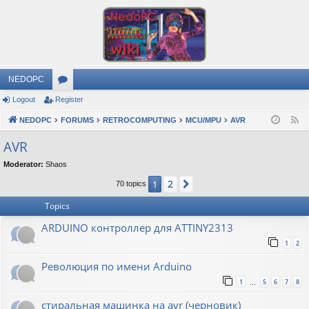
NEDOPC
Logout
Register
or
NEDOPC
u
FORUMS
RETROCOMPUTING
MCU/MPU
AVR
F
e
m
AVR
e
s
Moderator:
Shaos
d
2
1
Next
70 topics
Topics
ARDUINO контроллер для ATTINY2313
1
2
Революция по имени Arduino
1
5
6
7
8
…
стиральная машинка на avr (черновик)