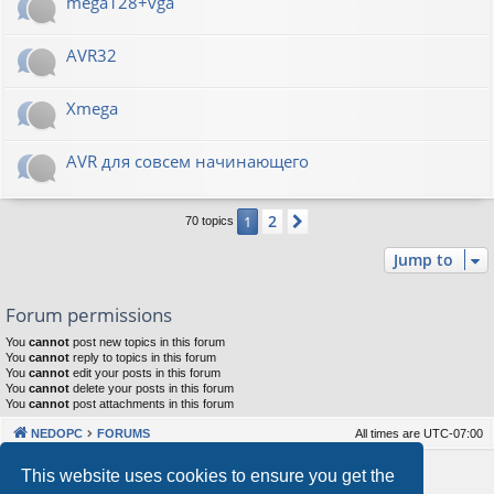
mega128+vga
AVR32
Xmega
AVR для совсем начинающего
2
1
Next
70 topics
Jump to
Forum permissions
You
cannot
post new topics in this forum
You
cannot
reply to topics in this forum
You
cannot
edit your posts in this forum
You
cannot
delete your posts in this forum
You
cannot
post attachments in this forum
NEDOPC
FORUMS
All times are
UTC-07:00
Powered by
phpBB
® Forum Software © phpBB Limited
This website uses cookies to ensure you get the
Style by
Arty
&
halilesen