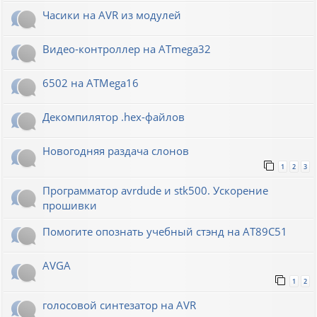
Часики на AVR из модулей
Видео-контроллер на ATmega32
6502 на ATMega16
Декомпилятор .hex-файлов
Новогодняя раздача слонов
1
2
3
Программатор avrdude и stk500. Ускорение
прошивки
Помогите опознать учебный стэнд на AT89С51
AVGA
1
2
голосовой синтезатор на AVR