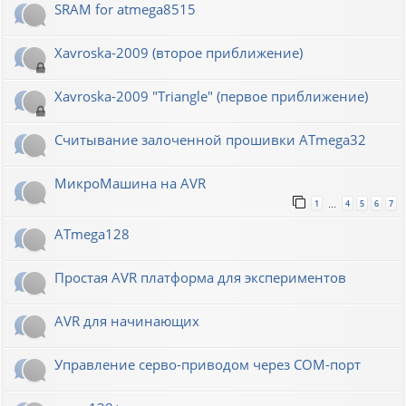
SRAM for atmega8515
Xavroska-2009 (второе приближение)
Xavroska-2009 "Triangle" (первое приближение)
Считывание залоченной прошивки ATmega32
МикроМашина на AVR
1
4
5
6
7
…
ATmega128
Простая AVR платформа для экспериментов
AVR для начинающих
Управление серво-приводом через COM-порт