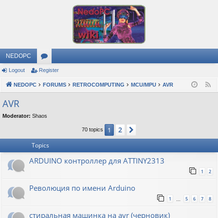
NEDOPC
Logout
Register
or
NEDOPC
u
FORUMS
RETROCOMPUTING
MCU/MPU
AVR
F
e
m
AVR
e
s
Moderator:
Shaos
d
2
1
Next
70 topics
Topics
ARDUINO контроллер для ATTINY2313
1
2
Революция по имени Arduino
1
5
6
7
8
…
стиральная машинка на avr (черновик)