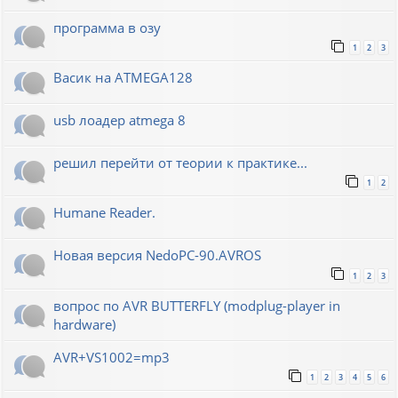
программа в озу
1
2
3
Васик на ATMEGA128
usb лоадер atmega 8
решил перейти от теории к практике...
1
2
Humane Reader.
Новая версия NedoPC-90.AVROS
1
2
3
вопрос по AVR BUTTERFLY (modplug-player in
hardware)
AVR+VS1002=mp3
1
2
3
4
5
6