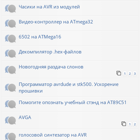
Часики на AVR из модулей
Видео-контроллер на ATmega32
6502 на ATMega16
Декомпилятор .hex-файлов
Новогодняя раздача слонов
1
2
3
Программатор avrdude и stk500. Ускорение
прошивки
Помогите опознать учебный стэнд на AT89С51
AVGA
1
2
голосовой синтезатор на AVR