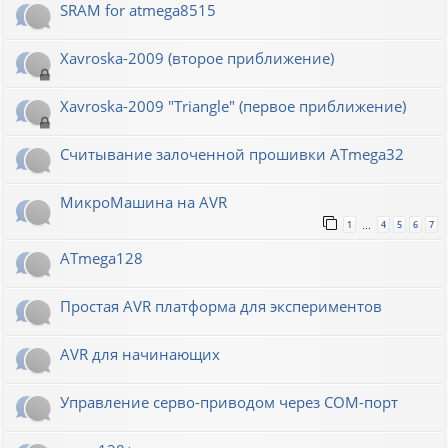
SRAM for atmega8515
Xavroska-2009 (второе приближение)
Xavroska-2009 "Triangle" (первое приближение)
Считывание залоченной прошивки ATmega32
МикроМашина на AVR
1
4
5
6
7
…
ATmega128
Простая AVR платформа для экспериментов
AVR для начинающих
Управление серво-приводом через COM-порт