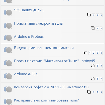
"РК наших дней".
1
2
3
Примитивы синхронизации
1
2
Arduino в Proteus
Видеотерминал - немного мыслей
1
2
3
4
Проект из серии "Максимум от Тини" - attiny45
1
2
Arduino & FSK
1
2
Конверсия софта с AT90S1200 на attiny2313
1
2
3
Как правильно компилировать .asm?