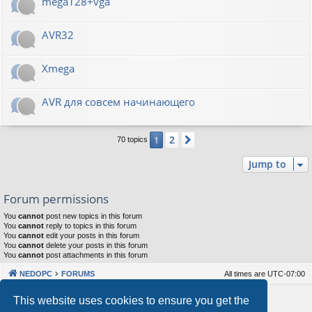
mega128+vga
AVR32
Xmega
AVR для совсем начинающего
2
1
Next
70 topics
Jump to
Forum permissions
You
cannot
post new topics in this forum
You
cannot
reply to topics in this forum
You
cannot
edit your posts in this forum
You
cannot
delete your posts in this forum
You
cannot
post attachments in this forum
NEDOPC
FORUMS
All times are
UTC-07:00
Powered by
phpBB
® Forum Software © phpBB Limited
This website uses cookies to ensure you get the
Style by
Arty
&
halilesen