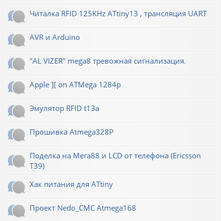
Читалка RFID 125KHz ATtiny13 , трансляция UART
AVR и Arduino
"AL VIZER" mega8 тревожная сигнализация.
Apple ][ on ATMega 1284p
Эмулятор RFID t13a
Прошивка Atmega328P
Поделка на Мега88 и LCD от телефона (Ericsson
T39)
Хак питания для ATtiny
Проект Nedo_CMC Atmega168