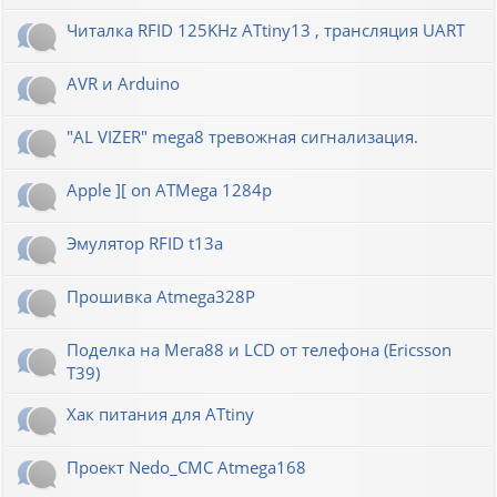
Читалка RFID 125KHz ATtiny13 , трансляция UART
AVR и Arduino
"AL VIZER" mega8 тревожная сигнализация.
Apple ][ on ATMega 1284p
Эмулятор RFID t13a
Прошивка Atmega328P
Поделка на Мега88 и LCD от телефона (Ericsson
T39)
Хак питания для ATtiny
Проект Nedo_CMC Atmega168