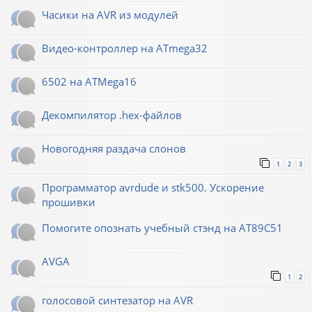
Часики на AVR из модулей
Видео-контроллер на ATmega32
6502 на ATMega16
Декомпилятор .hex-файлов
Новогодняя раздача слонов
1
2
3
Программатор avrdude и stk500. Ускорение
прошивки
Помогите опознать учебный стэнд на AT89С51
AVGA
1
2
голосовой синтезатор на AVR