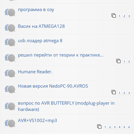
программа в озу
1
2
3
Васик на ATMEGA128
usb лоадер atmega 8
решил перейти от теории к практике...
1
2
Humane Reader.
Новая версия NedoPC-90.AVROS
1
2
3
вопрос по AVR BUTTERFLY (modplug-player in
hardware)
AVR+VS1002=mp3
1
2
3
4
5
6