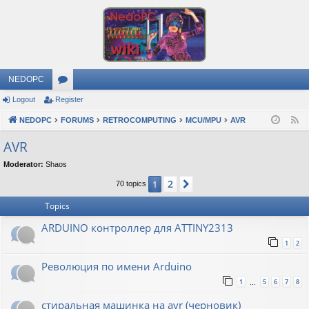
NEDOPC
Logout
Register
or
NEDOPC
u
FORUMS
RETROCOMPUTING
MCU/MPU
AVR
F
e
m
AVR
e
s
Moderator:
Shaos
d
2
1
Next
70 topics
Topics
ARDUINO контроллер для ATTINY2313
1
2
Революция по имени Arduino
1
5
6
7
8
…
стиральная машинка на avr (черновик)