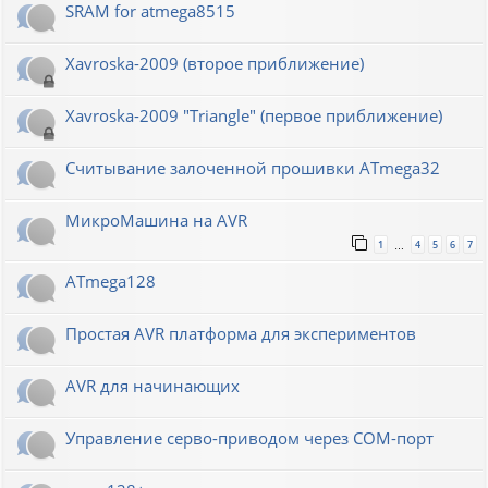
SRAM for atmega8515
Xavroska-2009 (второе приближение)
Xavroska-2009 "Triangle" (первое приближение)
Считывание залоченной прошивки ATmega32
МикроМашина на AVR
1
4
5
6
7
…
ATmega128
Простая AVR платформа для экспериментов
AVR для начинающих
Управление серво-приводом через COM-порт