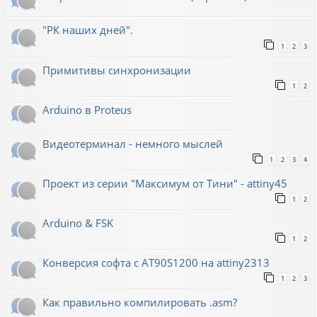
"РК наших дней".
1
2
3
Примитивы синхронизации
1
2
Arduino в Proteus
Видеотерминал - немного мыслей
1
2
3
4
Проект из серии "Максимум от Тини" - attiny45
1
2
Arduino & FSK
1
2
Конверсия софта с AT90S1200 на attiny2313
1
2
3
Как правильно компилировать .asm?