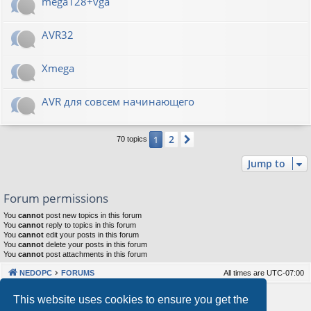
mega128+vga
AVR32
Xmega
AVR для совсем начинающего
2
1
Next
70 topics
Jump to
Forum permissions
You
cannot
post new topics in this forum
You
cannot
reply to topics in this forum
You
cannot
edit your posts in this forum
You
cannot
delete your posts in this forum
You
cannot
post attachments in this forum
NEDOPC
FORUMS
All times are
UTC-07:00
Powered by
phpBB
® Forum Software © phpBB Limited
This website uses cookies to ensure you get the
Style by
Arty
&
halilesen