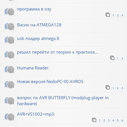
программа в озу
1
2
3
Васик на ATMEGA128
usb лоадер atmega 8
решил перейти от теории к практике...
1
2
Humane Reader.
Новая версия NedoPC-90.AVROS
1
2
3
вопрос по AVR BUTTERFLY (modplug-player in
hardware)
AVR+VS1002=mp3
1
2
3
4
5
6