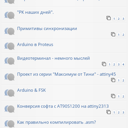
"РК наших дней".
1
2
3
Примитивы синхронизации
1
2
Arduino в Proteus
Видеотерминал - немного мыслей
1
2
3
4
Проект из серии "Максимум от Тини" - attiny45
1
2
Arduino & FSK
1
2
Конверсия софта с AT90S1200 на attiny2313
1
2
3
Как правильно компилировать .asm?