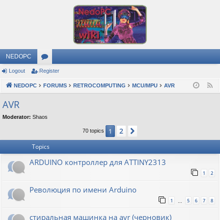
NEDOPC
Logout
Register
or
NEDOPC
u
FORUMS
RETROCOMPUTING
MCU/MPU
AVR
F
e
m
AVR
e
s
Moderator:
Shaos
d
2
1
Next
70 topics
Topics
ARDUINO контроллер для ATTINY2313
1
2
Революция по имени Arduino
1
5
6
7
8
…
стиральная машинка на avr (черновик)