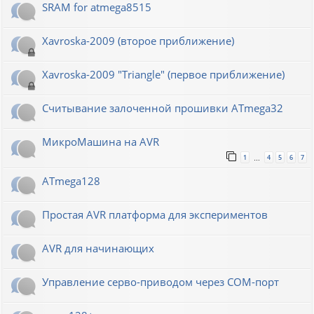
SRAM for atmega8515
Xavroska-2009 (второе приближение)
Xavroska-2009 "Triangle" (первое приближение)
Считывание залоченной прошивки ATmega32
МикроМашина на AVR
1
4
5
6
7
…
ATmega128
Простая AVR платформа для экспериментов
AVR для начинающих
Управление серво-приводом через COM-порт