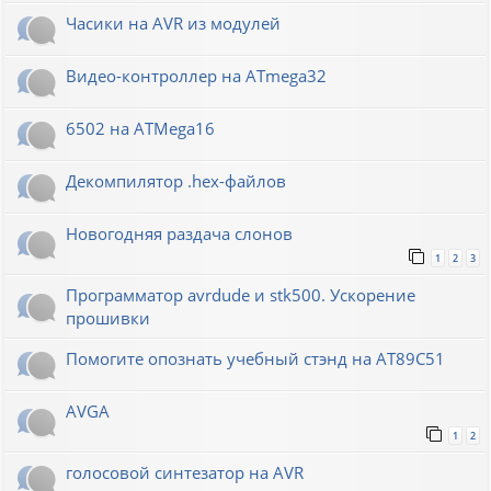
Часики на AVR из модулей
Видео-контроллер на ATmega32
6502 на ATMega16
Декомпилятор .hex-файлов
Новогодняя раздача слонов
1
2
3
Программатор avrdude и stk500. Ускорение
прошивки
Помогите опознать учебный стэнд на AT89С51
AVGA
1
2
голосовой синтезатор на AVR