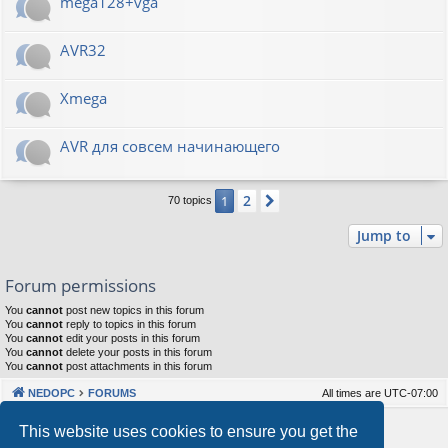
mega128+vga
AVR32
Xmega
AVR для совсем начинающего
2
1
Next
70 topics
Jump to
Forum permissions
You
cannot
post new topics in this forum
You
cannot
reply to topics in this forum
You
cannot
edit your posts in this forum
You
cannot
delete your posts in this forum
You
cannot
post attachments in this forum
NEDOPC
FORUMS
All times are
UTC-07:00
Powered by
phpBB
® Forum Software © phpBB Limited
This website uses cookies to ensure you get the
Style by
Arty
&
halilesen