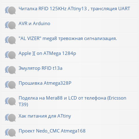
Читалка RFID 125KHz ATtiny13 , трансляция UART
AVR и Arduino
"AL VIZER" mega8 тревожная сигнализация.
Apple ][ on ATMega 1284p
Эмулятор RFID t13a
Прошивка Atmega328P
Поделка на Мега88 и LCD от телефона (Ericsson
T39)
Хак питания для ATtiny
Проект Nedo_CMC Atmega168