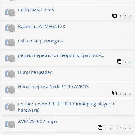
программа в озу
1
2
3
Васик на ATMEGA128
usb лоадер atmega 8
решил перейти от теории к практике...
1
2
Humane Reader.
Новая версия NedoPC-90.AVROS
1
2
3
вопрос по AVR BUTTERFLY (modplug-player in
hardware)
AVR+VS1002=mp3
1
2
3
4
5
6