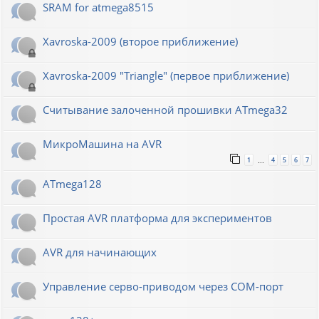
SRAM for atmega8515
Xavroska-2009 (второе приближение)
Xavroska-2009 "Triangle" (первое приближение)
Считывание залоченной прошивки ATmega32
МикроМашина на AVR
1
4
5
6
7
…
ATmega128
Простая AVR платформа для экспериментов
AVR для начинающих
Управление серво-приводом через COM-порт