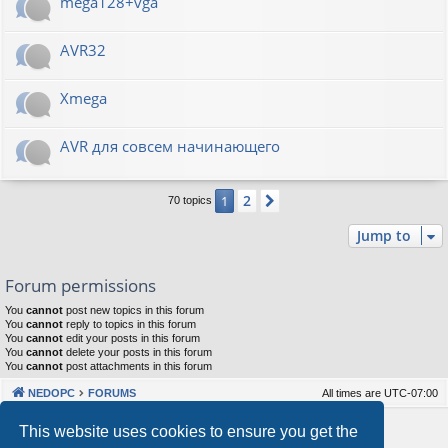
mega128+vga
AVR32
Xmega
AVR для совсем начинающего
2
1
Next
70 topics
Jump to
Forum permissions
You
cannot
post new topics in this forum
You
cannot
reply to topics in this forum
You
cannot
edit your posts in this forum
You
cannot
delete your posts in this forum
You
cannot
post attachments in this forum
NEDOPC
FORUMS
All times are
UTC-07:00
Powered by
phpBB
® Forum Software © phpBB Limited
This website uses cookies to ensure you get the
Style by
Arty
&
halilesen