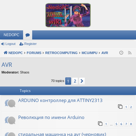
NEDOPC
Logout
Register
or
NEDOPC
u
FORUMS
RETROCOMPUTING
MCU/MPU
AVR
F
e
m
AVR
e
s
Moderator:
Shaos
d
2
1
Next
70 topics
Topics
ARDUINO контроллер для ATTINY2313
1
2
Революция по имени Arduino
1
5
6
7
8
…
стиральная машинка на avr (черновик)