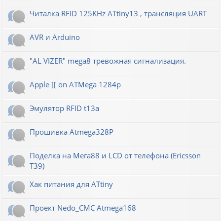
Читалка RFID 125KHz ATtiny13 , трансляция UART
AVR и Arduino
"AL VIZER" mega8 тревожная сигнализация.
Apple ][ on ATMega 1284p
Эмулятор RFID t13a
Прошивка Atmega328P
Поделка на Мега88 и LCD от телефона (Ericsson
T39)
Хак питания для ATtiny
Проект Nedo_CMC Atmega168