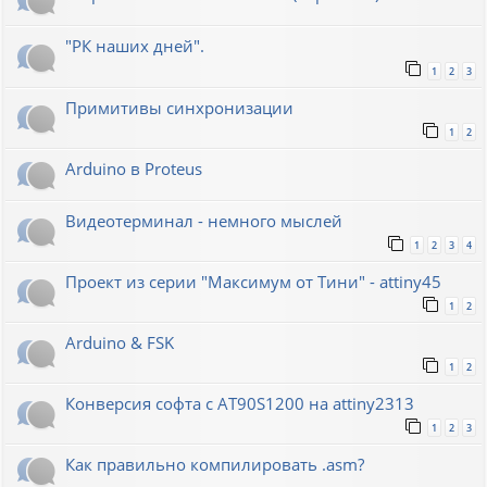
"РК наших дней".
1
2
3
Примитивы синхронизации
1
2
Arduino в Proteus
Видеотерминал - немного мыслей
1
2
3
4
Проект из серии "Максимум от Тини" - attiny45
1
2
Arduino & FSK
1
2
Конверсия софта с AT90S1200 на attiny2313
1
2
3
Как правильно компилировать .asm?