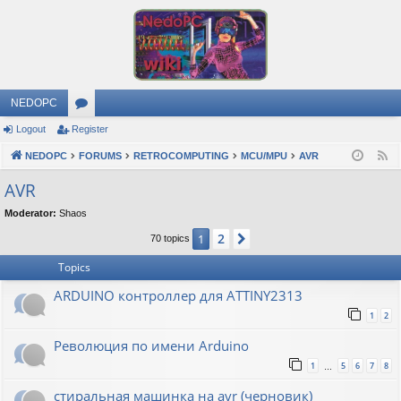
NEDOPC
Logout
Register
or
NEDOPC
u
FORUMS
RETROCOMPUTING
MCU/MPU
AVR
F
e
m
AVR
e
s
Moderator:
Shaos
d
2
1
Next
70 topics
Topics
ARDUINO контроллер для ATTINY2313
1
2
Революция по имени Arduino
1
5
6
7
8
…
стиральная машинка на avr (черновик)