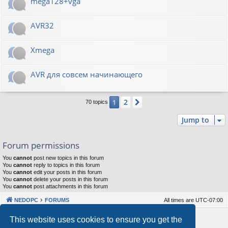
mega128+vga
AVR32
Xmega
AVR для совсем начинающего
2
1
Next
70 topics
Jump to
Forum permissions
You
cannot
post new topics in this forum
You
cannot
reply to topics in this forum
You
cannot
edit your posts in this forum
You
cannot
delete your posts in this forum
You
cannot
post attachments in this forum
NEDOPC
FORUMS
All times are
UTC-07:00
Powered by
phpBB
® Forum Software © phpBB Limited
This website uses cookies to ensure you get the
Style by
Arty
&
halilesen