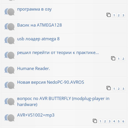
программа в озу
1
2
3
Васик на ATMEGA128
usb лоадер atmega 8
решил перейти от теории к практике...
1
2
Humane Reader.
Новая версия NedoPC-90.AVROS
1
2
3
вопрос по AVR BUTTERFLY (modplug-player in
hardware)
AVR+VS1002=mp3
1
2
3
4
5
6