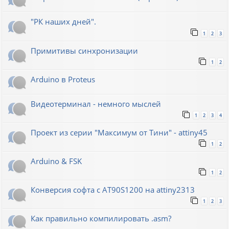
"РК наших дней".
1
2
3
Примитивы синхронизации
1
2
Arduino в Proteus
Видеотерминал - немного мыслей
1
2
3
4
Проект из серии "Максимум от Тини" - attiny45
1
2
Arduino & FSK
1
2
Конверсия софта с AT90S1200 на attiny2313
1
2
3
Как правильно компилировать .asm?