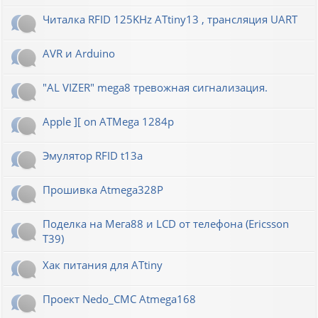
Читалка RFID 125KHz ATtiny13 , трансляция UART
AVR и Arduino
"AL VIZER" mega8 тревожная сигнализация.
Apple ][ on ATMega 1284p
Эмулятор RFID t13a
Прошивка Atmega328P
Поделка на Мега88 и LCD от телефона (Ericsson
T39)
Хак питания для ATtiny
Проект Nedo_CMC Atmega168