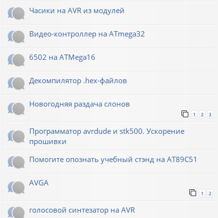
Часики на AVR из модулей
Видео-контроллер на ATmega32
6502 на ATMega16
Декомпилятор .hex-файлов
Новогодняя раздача слонов
1
2
3
Программатор avrdude и stk500. Ускорение
прошивки
Помогите опознать учебный стэнд на AT89С51
AVGA
1
2
голосовой синтезатор на AVR