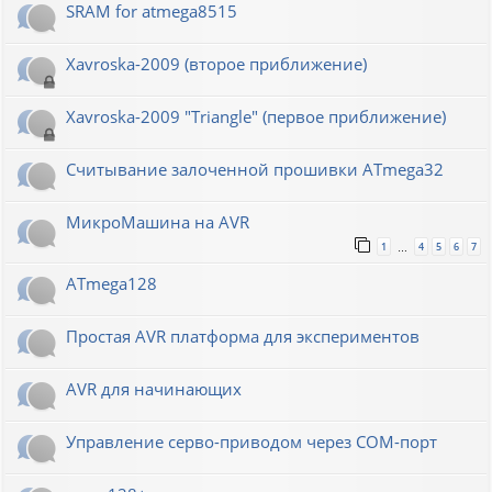
SRAM for atmega8515
Xavroska-2009 (второе приближение)
Xavroska-2009 "Triangle" (первое приближение)
Считывание залоченной прошивки ATmega32
МикроМашина на AVR
1
4
5
6
7
…
ATmega128
Простая AVR платформа для экспериментов
AVR для начинающих
Управление серво-приводом через COM-порт