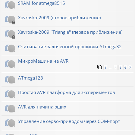
SRAM for atmega8515
Xavroska-2009 (второе приближение)
Xavroska-2009 "Triangle" (первое приближение)
Считывание залоченной прошивки ATmega32
МикроМашина на AVR
1
4
5
6
7
…
ATmega128
Простая AVR платформа для экспериментов
AVR для начинающих
Управление серво-приводом через COM-порт