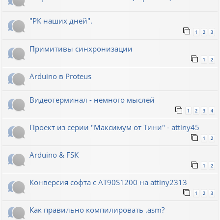
"РК наших дней".
1
2
3
Примитивы синхронизации
1
2
Arduino в Proteus
Видеотерминал - немного мыслей
1
2
3
4
Проект из серии "Максимум от Тини" - attiny45
1
2
Arduino & FSK
1
2
Конверсия софта с AT90S1200 на attiny2313
1
2
3
Как правильно компилировать .asm?