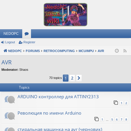
NEDOPC
Logout
Register
or
NEDOPC
u
FORUMS
RETROCOMPUTING
MCU/MPU
AVR
F
e
m
AVR
e
s
Moderator:
Shaos
d
2
1
Next
70 topics
Topics
ARDUINO контроллер для ATTINY2313
1
2
Революция по имени Arduino
1
5
6
7
8
…
стиральная машинка на avr (черновик)