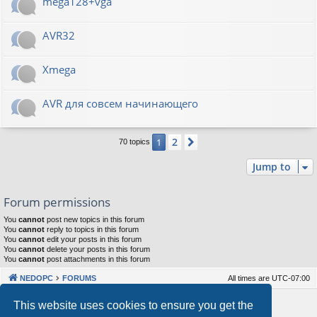
mega128+vga
AVR32
Xmega
AVR для совсем начинающего
2
1
Next
70 topics
Jump to
Forum permissions
You
cannot
post new topics in this forum
You
cannot
reply to topics in this forum
You
cannot
edit your posts in this forum
You
cannot
delete your posts in this forum
You
cannot
post attachments in this forum
NEDOPC
FORUMS
All times are
UTC-07:00
Powered by
phpBB
® Forum Software © phpBB Limited
This website uses cookies to ensure you get the
Style by
Arty
&
halilesen