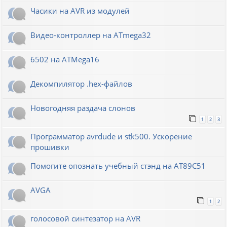
Часики на AVR из модулей
Видео-контроллер на ATmega32
6502 на ATMega16
Декомпилятор .hex-файлов
Новогодняя раздача слонов
1
2
3
Программатор avrdude и stk500. Ускорение
прошивки
Помогите опознать учебный стэнд на AT89С51
AVGA
1
2
голосовой синтезатор на AVR