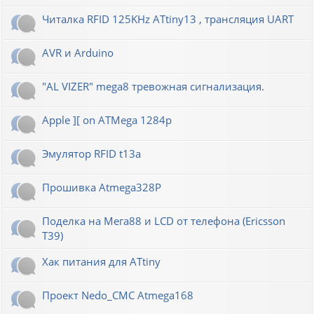
Читалка RFID 125KHz ATtiny13 , трансляция UART
AVR и Arduino
"AL VIZER" mega8 тревожная сигнализация.
Apple ][ on ATMega 1284p
Эмулятор RFID t13a
Прошивка Atmega328P
Поделка на Мега88 и LCD от телефона (Ericsson
T39)
Хак питания для ATtiny
Проект Nedo_CMC Atmega168