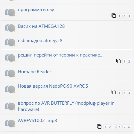
программа в озу
1
2
3
Васик на ATMEGA128
usb лоадер atmega 8
решил перейти от теории к практике...
1
2
Humane Reader.
Новая версия NedoPC-90.AVROS
1
2
3
вопрос по AVR BUTTERFLY (modplug-player in
hardware)
AVR+VS1002=mp3
1
2
3
4
5
6