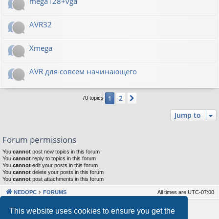
mega128+vga
AVR32
Xmega
AVR для совсем начинающего
2
1
Next
70 topics
Jump to
Forum permissions
You
cannot
post new topics in this forum
You
cannot
reply to topics in this forum
You
cannot
edit your posts in this forum
You
cannot
delete your posts in this forum
You
cannot
post attachments in this forum
NEDOPC
FORUMS
All times are
UTC-07:00
Powered by
phpBB
® Forum Software © phpBB Limited
This website uses cookies to ensure you get the
Style by
Arty
&
halilesen