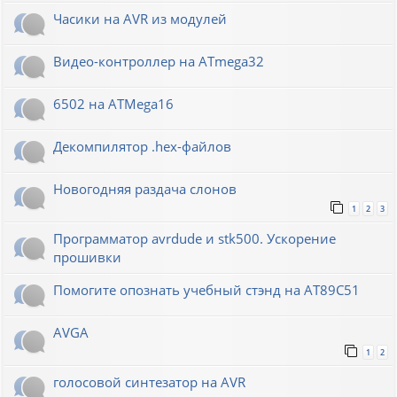
Часики на AVR из модулей
Видео-контроллер на ATmega32
6502 на ATMega16
Декомпилятор .hex-файлов
Новогодняя раздача слонов
1
2
3
Программатор avrdude и stk500. Ускорение
прошивки
Помогите опознать учебный стэнд на AT89С51
AVGA
1
2
голосовой синтезатор на AVR