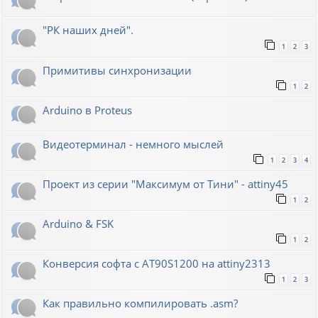
"РК наших дней".
1
2
3
Примитивы синхронизации
1
2
Arduino в Proteus
Видеотерминал - немного мыслей
1
2
3
4
Проект из серии "Максимум от Тини" - attiny45
1
2
Arduino & FSK
1
2
Конверсия софта с AT90S1200 на attiny2313
1
2
3
Как правильно компилировать .asm?