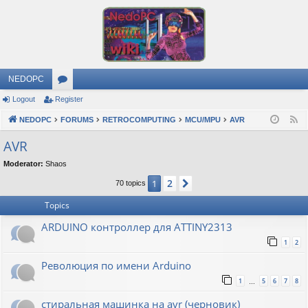
NEDOPC
Logout
Register
or
NEDOPC
u
FORUMS
RETROCOMPUTING
MCU/MPU
AVR
F
e
m
AVR
e
s
Moderator:
Shaos
d
2
1
Next
70 topics
Topics
ARDUINO контроллер для ATTINY2313
1
2
Революция по имени Arduino
1
5
6
7
8
…
стиральная машинка на avr (черновик)