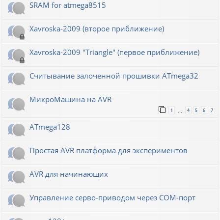
SRAM for atmega8515
Xavroska-2009 (второе приближение)
Xavroska-2009 "Triangle" (первое приближение)
Считывание залоченной прошивки ATmega32
МикроМашина на AVR
1
4
5
6
7
…
ATmega128
Простая AVR платформа для экспериментов
AVR для начинающих
Управление серво-приводом через COM-порт