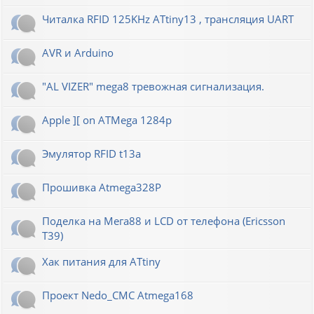
Читалка RFID 125KHz ATtiny13 , трансляция UART
AVR и Arduino
"AL VIZER" mega8 тревожная сигнализация.
Apple ][ on ATMega 1284p
Эмулятор RFID t13a
Прошивка Atmega328P
Поделка на Мега88 и LCD от телефона (Ericsson
T39)
Хак питания для ATtiny
Проект Nedo_CMC Atmega168