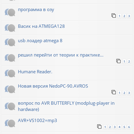
программа в озу
1
2
3
Васик на ATMEGA128
usb лоадер atmega 8
решил перейти от теории к практике...
1
2
Humane Reader.
Новая версия NedoPC-90.AVROS
1
2
3
вопрос по AVR BUTTERFLY (modplug-player in
hardware)
AVR+VS1002=mp3
1
2
3
4
5
6