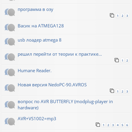
программа в озу
1
2
3
Васик на ATMEGA128
usb лоадер atmega 8
решил перейти от теории к практике...
1
2
Humane Reader.
Новая версия NedoPC-90.AVROS
1
2
3
вопрос по AVR BUTTERFLY (modplug-player in
hardware)
AVR+VS1002=mp3
1
2
3
4
5
6