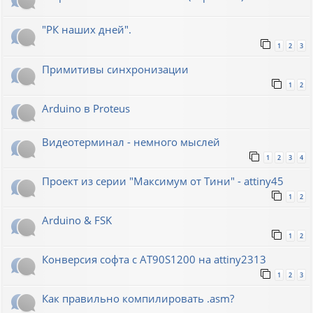
"РК наших дней".
1
2
3
Примитивы синхронизации
1
2
Arduino в Proteus
Видеотерминал - немного мыслей
1
2
3
4
Проект из серии "Максимум от Тини" - attiny45
1
2
Arduino & FSK
1
2
Конверсия софта с AT90S1200 на attiny2313
1
2
3
Как правильно компилировать .asm?