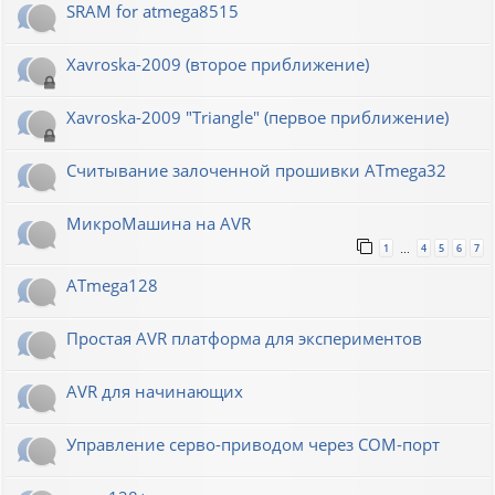
SRAM for atmega8515
Xavroska-2009 (второе приближение)
Xavroska-2009 "Triangle" (первое приближение)
Считывание залоченной прошивки ATmega32
МикроМашина на AVR
1
4
5
6
7
…
ATmega128
Простая AVR платформа для экспериментов
AVR для начинающих
Управление серво-приводом через COM-порт