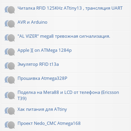
Читалка RFID 125KHz ATtiny13 , трансляция UART
AVR и Arduino
"AL VIZER" mega8 тревожная сигнализация.
Apple ][ on ATMega 1284p
Эмулятор RFID t13a
Прошивка Atmega328P
Поделка на Мега88 и LCD от телефона (Ericsson
T39)
Хак питания для ATtiny
Проект Nedo_CMC Atmega168