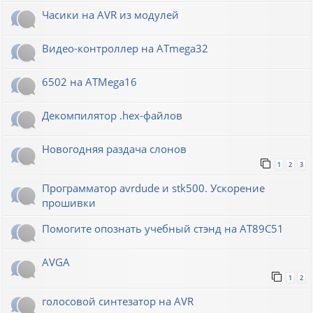
Часики на AVR из модулей
Видео-контроллер на ATmega32
6502 на ATMega16
Декомпилятор .hex-файлов
Новогодняя раздача слонов
1
2
3
Программатор avrdude и stk500. Ускорение
прошивки
Помогите опознать учебный стэнд на AT89С51
AVGA
1
2
голосовой синтезатор на AVR