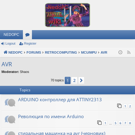
NEDOPC
Logout
Register
or
NEDOPC
u
FORUMS
RETROCOMPUTING
MCU/MPU
AVR
F
e
m
AVR
e
s
Moderator:
Shaos
d
2
1
Next
70 topics
Topics
ARDUINO контроллер для ATTINY2313
1
2
Революция по имени Arduino
1
5
6
7
8
…
стиральная машинка на avr (черновик)