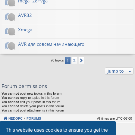
mega128+vga
AVR32
Xmega
AVR для совсем начинающего
2
1
Next
70 topics
Jump to
Forum permissions
You
cannot
post new topics in this forum
You
cannot
reply to topics in this forum
You
cannot
edit your posts in this forum
You
cannot
delete your posts in this forum
You
cannot
post attachments in this forum
NEDOPC
FORUMS
All times are
UTC-07:00
Powered by
phpBB
® Forum Software © phpBB Limited
This website uses cookies to ensure you get the
Style by
Arty
&
halilesen