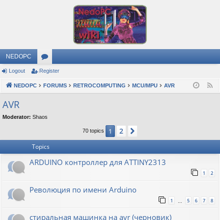
NEDOPC
Logout
Register
or
NEDOPC
u
FORUMS
RETROCOMPUTING
MCU/MPU
AVR
F
e
m
AVR
e
s
Moderator:
Shaos
d
2
1
Next
70 topics
Topics
ARDUINO контроллер для ATTINY2313
1
2
Революция по имени Arduino
1
5
6
7
8
…
стиральная машинка на avr (черновик)