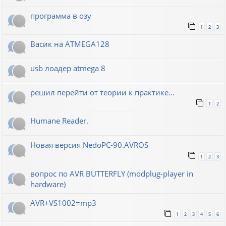
программа в озу
1
2
3
Васик на ATMEGA128
usb лоадер atmega 8
решил перейти от теории к практике...
1
2
Humane Reader.
Новая версия NedoPC-90.AVROS
1
2
3
вопрос по AVR BUTTERFLY (modplug-player in
hardware)
AVR+VS1002=mp3
1
2
3
4
5
6