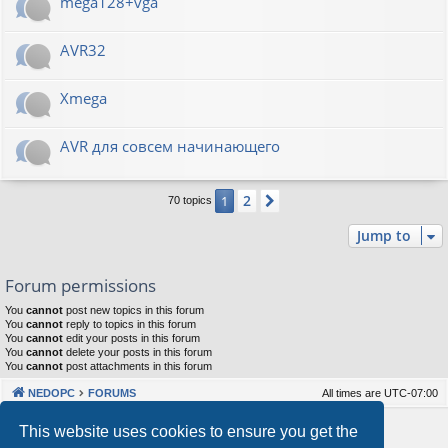
mega128+vga
AVR32
Xmega
AVR для совсем начинающего
2
1
Next
70 topics
Jump to
Forum permissions
You
cannot
post new topics in this forum
You
cannot
reply to topics in this forum
You
cannot
edit your posts in this forum
You
cannot
delete your posts in this forum
You
cannot
post attachments in this forum
NEDOPC
FORUMS
All times are
UTC-07:00
Powered by
phpBB
® Forum Software © phpBB Limited
This website uses cookies to ensure you get the
Style by
Arty
&
halilesen