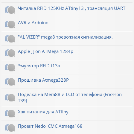
Читалка RFID 125KHz ATtiny13 , трансляция UART
AVR и Arduino
"AL VIZER" mega8 тревожная сигнализация.
Apple ][ on ATMega 1284p
Эмулятор RFID t13a
Прошивка Atmega328P
Поделка на Мега88 и LCD от телефона (Ericsson
T39)
Хак питания для ATtiny
Проект Nedo_CMC Atmega168