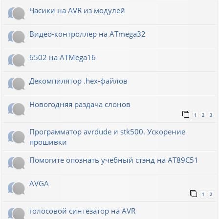
Часики на AVR из модулей
Видео-контроллер на ATmega32
6502 на ATMega16
Декомпилятор .hex-файлов
Новогодняя раздача слонов
1
2
3
Программатор avrdude и stk500. Ускорение
прошивки
Помогите опознать учебный стэнд на AT89С51
AVGA
1
2
голосовой синтезатор на AVR