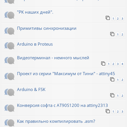
"РК наших дней".
1
2
3
Примитивы синхронизации
1
2
Arduino в Proteus
Видеотерминал - немного мыслей
1
2
3
4
Проект из серии "Максимум от Тини" - attiny45
1
2
Arduino & FSK
1
2
Конверсия софта с AT90S1200 на attiny2313
1
2
3
Как правильно компилировать .asm?