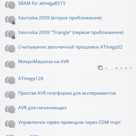
SRAM for atmega8515
Xavroska-2009 (второе приближение)
Xavroska-2009 "Triangle" (первое приближение)
Считывание залоченной прошивки ATmega32
МикроМашина на AVR
1
4
5
6
7
…
ATmega128
Простая AVR платформа для экспериментов
AVR для начинающих
Управление серво-приводом через COM-порт