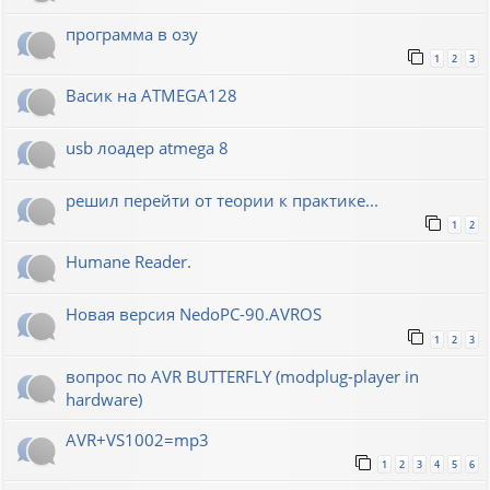
программа в озу
1
2
3
Васик на ATMEGA128
usb лоадер atmega 8
решил перейти от теории к практике...
1
2
Humane Reader.
Новая версия NedoPC-90.AVROS
1
2
3
вопрос по AVR BUTTERFLY (modplug-player in
hardware)
AVR+VS1002=mp3
1
2
3
4
5
6