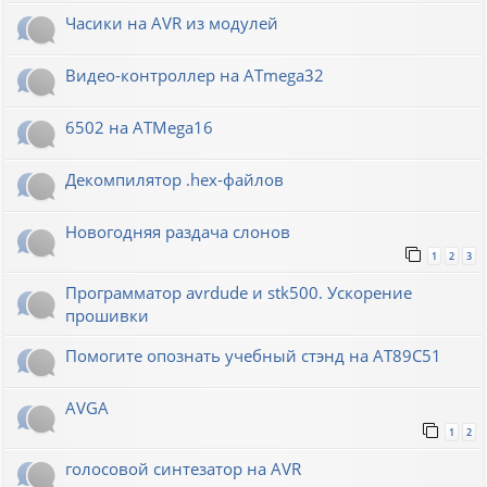
Часики на AVR из модулей
Видео-контроллер на ATmega32
6502 на ATMega16
Декомпилятор .hex-файлов
Новогодняя раздача слонов
1
2
3
Программатор avrdude и stk500. Ускорение
прошивки
Помогите опознать учебный стэнд на AT89С51
AVGA
1
2
голосовой синтезатор на AVR