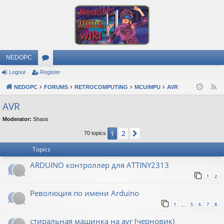
NEDOPC
Logout
Register
or
NEDOPC
u
FORUMS
RETROCOMPUTING
MCU/MPU
AVR
F
e
m
AVR
e
s
Moderator:
Shaos
d
2
1
Next
70 topics
Topics
ARDUINO контроллер для ATTINY2313
1
2
Революция по имени Arduino
1
5
6
7
8
…
стиральная машинка на avr (черновик)