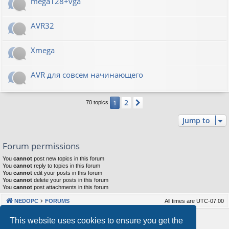
mega128+vga
AVR32
Xmega
AVR для совсем начинающего
2
1
Next
70 topics
Jump to
Forum permissions
You
cannot
post new topics in this forum
You
cannot
reply to topics in this forum
You
cannot
edit your posts in this forum
You
cannot
delete your posts in this forum
You
cannot
post attachments in this forum
NEDOPC
FORUMS
All times are
UTC-07:00
Powered by
phpBB
® Forum Software © phpBB Limited
This website uses cookies to ensure you get the
Style by
Arty
&
halilesen