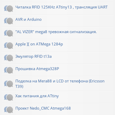
Читалка RFID 125KHz ATtiny13 , трансляция UART
AVR и Arduino
"AL VIZER" mega8 тревожная сигнализация.
Apple ][ on ATMega 1284p
Эмулятор RFID t13a
Прошивка Atmega328P
Поделка на Мега88 и LCD от телефона (Ericsson
T39)
Хак питания для ATtiny
Проект Nedo_CMC Atmega168