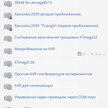
SRAM for atmega8515
Xavroska-2009 (второе приближение)
Xavroska-2009 "Triangle" (первое приближение)
Считывание залоченной прошивки ATmega32
МикроМашина на AVR
1
4
5
6
7
…
ATmega128
Простая AVR платформа для экспериментов
AVR для начинающих
Управление серво-приводом через COM-порт