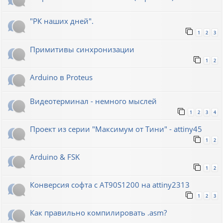
"РК наших дней".
1
2
3
Примитивы синхронизации
1
2
Arduino в Proteus
Видеотерминал - немного мыслей
1
2
3
4
Проект из серии "Максимум от Тини" - attiny45
1
2
Arduino & FSK
1
2
Конверсия софта с AT90S1200 на attiny2313
1
2
3
Как правильно компилировать .asm?