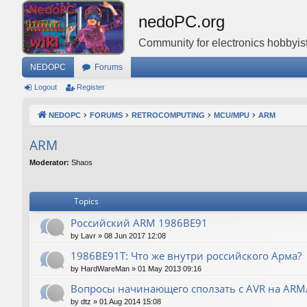
nedoPC.org
Community for electronics hobbyist
NEDOPC
Forums
Logout
Register
NEDOPC
FORUMS
RETROCOMPUTING
MCU/MPU
ARM
ARM
Moderator:
Shaos
Topics
Российский ARM 1986ВЕ91
by
Lavr
»
08 Jun 2017 12:08
1986ВЕ91Т: Что же внутри российского Арма?
by
HardWareMan
»
01 May 2013 09:16
Вопросы начинающего сползать с AVR на AR
by
dtz
»
01 Aug 2014 15:08