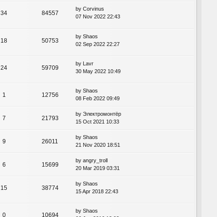
by
Corvinus
34
84557
07 Nov 2022 22:43
by
Shaos
18
50753
02 Sep 2022 22:27
by
Lavr
24
59709
30 May 2022 10:49
by
Shaos
1
12756
08 Feb 2022 09:49
by
Электромонтёр
7
21793
15 Oct 2021 10:33
by
Shaos
9
26011
21 Nov 2020 18:51
by
angry_troll
6
15699
20 Mar 2019 03:31
by
Shaos
15
38774
15 Apr 2018 22:43
by
Shaos
0
10694