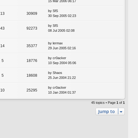
15 Mar 2006 06:17
by
SfS
13
30909
30 Sep 2005 02:23
by
SfS
43
92273
08 Jul 2005 02:08
by
lermax
14
35377
29 Jun 2005 02:16
by
cr0acker
5
18776
10 Sep 2004 05:06
by
Shaos
5
18608
25 Jun 2004 21:22
by
cr0acker
10
25295
10 Jan 2004 01:37
45 topics • Page
1
of
1
Jump to