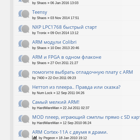
by
Shaos
»
06 Jan 2016 13:03
Teensy
by
Shaos
»
03 Nov 2014 17:51
NXP LPC1768 быстрый старт
by
Tronix
»
09 Oct 2014 13:12
ARM модули Colibri
by
Shaos
»
10 Dec 2013 20:46
ARM и FPGA в одном флаконе
by
Shaos
»
27 Oct 2011 21:27
помогите выбрать отладочную плату с ARM
by
7400
»
22 Oct 2011 09:23
Неттоп из плеера.. Правда или сказка?
by
Num Lock
»
12 Sep 2011 04:26
Самый мелкий ARM!
by
HardWareMan
»
22 Jul 2011 02:37
MOD плеер, играющий сэмплы прямо с SD кар
by
HardWareMan
»
12 Sep 2010 06:24
ARM Cortex-11A с двумя я драми.
by
Pegeon
»
18 Jan 2010 19:12