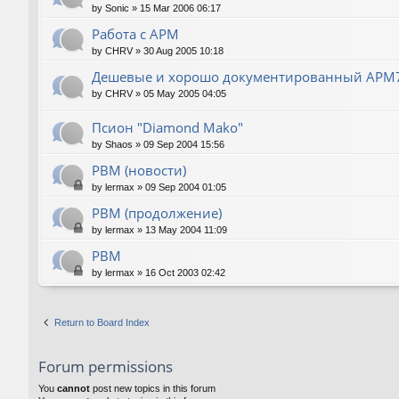
by
Sonic
»
15 Mar 2006 06:17
Работа с АРМ
by
CHRV
»
30 Aug 2005 10:18
Дешевые и хорошо документированный АРМ
by
CHRV
»
05 May 2005 04:05
Псион "Diamond Mako"
by
Shaos
»
09 Sep 2004 15:56
РВМ (новости)
by
lermax
»
09 Sep 2004 01:05
РВМ (продолжение)
by
lermax
»
13 May 2004 11:09
РВМ
by
lermax
»
16 Oct 2003 02:42
Return to Board Index
Forum permissions
You
cannot
post new topics in this forum