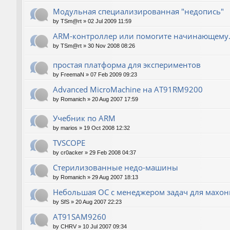
Модульная специализированная "недопись"
by
TSm@rt
»
02 Jul 2009 11:59
ARM-контроллер или помогите начинающему.
by
TSm@rt
»
30 Nov 2008 08:26
простая платформа для экспериментов
by
FreemaN
»
07 Feb 2009 09:23
Advanced MicroMachine на AT91RM9200
by
Romanich
»
20 Aug 2007 17:59
Учебник по ARM
by
marios
»
19 Oct 2008 12:32
TVSCOPE
by
cr0acker
»
29 Feb 2008 04:37
Стерилизованные недо-машины
by
Romanich
»
29 Aug 2007 18:13
Небольшая ОС с менеджером задач для махо
by
SfS
»
20 Aug 2007 22:23
AT91SAM9260
by
CHRV
»
10 Jul 2007 09:34