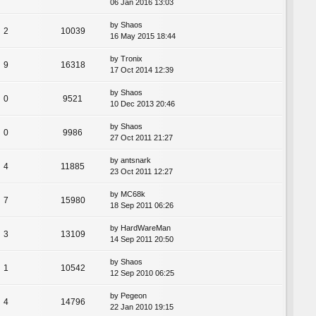
06 Jan 2016 13:03
by
Shaos
2
10039
16 May 2015 18:44
by
Tronix
9
16318
17 Oct 2014 12:39
by
Shaos
0
9521
10 Dec 2013 20:46
by
Shaos
0
9986
27 Oct 2011 21:27
by
antsnark
4
11885
23 Oct 2011 12:27
by
MC68k
7
15980
18 Sep 2011 06:26
by
HardWareMan
3
13109
14 Sep 2011 20:50
by
Shaos
1
10542
12 Sep 2010 06:25
by
Pegeon
4
14796
22 Jan 2010 19:15