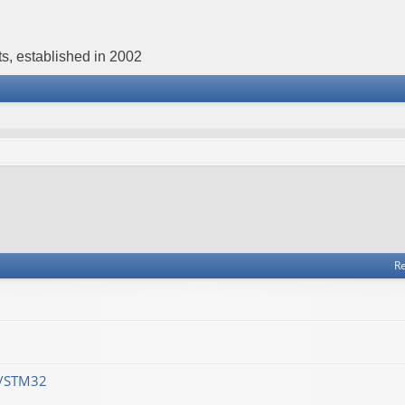
s, established in 2002
Re
M/STM32