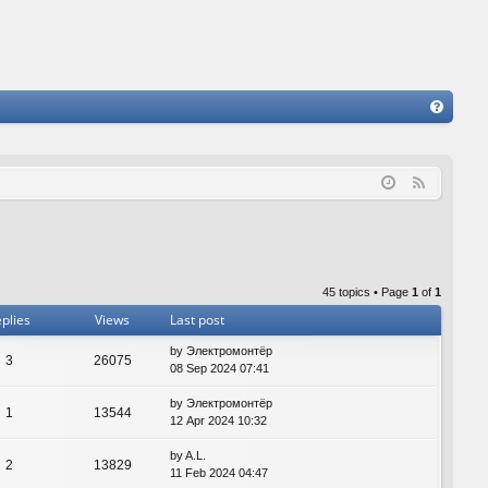
FA
Q
F
e
e
d
45 topics • Page
1
of
1
plies
Views
Last post
by
Электромонтёр
3
26075
08 Sep 2024 07:41
by
Электромонтёр
1
13544
12 Apr 2024 10:32
by
A.L.
2
13829
11 Feb 2024 04:47