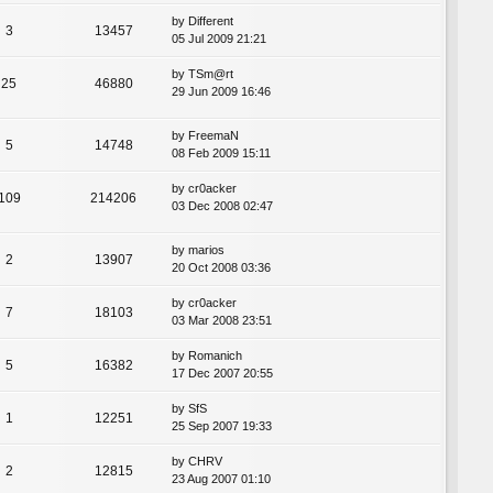
by
Different
3
13457
05 Jul 2009 21:21
by
TSm@rt
25
46880
29 Jun 2009 16:46
by
FreemaN
5
14748
08 Feb 2009 15:11
by
cr0acker
109
214206
03 Dec 2008 02:47
by
marios
2
13907
20 Oct 2008 03:36
by
cr0acker
7
18103
03 Mar 2008 23:51
by
Romanich
5
16382
17 Dec 2007 20:55
by
SfS
1
12251
25 Sep 2007 19:33
by
CHRV
2
12815
23 Aug 2007 01:10