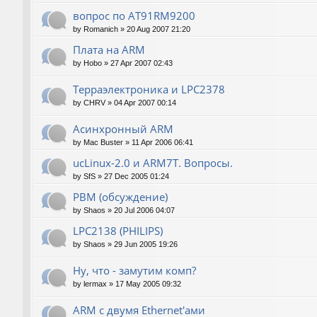
вопрос по AT91RM9200
by
Romanich
»
20 Aug 2007 21:20
Плата на ARM
by
Hobo
»
27 Apr 2007 02:43
Терраэлектроника и LPC2378
by
CHRV
»
04 Apr 2007 00:14
Асинхронный ARM
by
Mac Buster
»
11 Apr 2006 06:41
ucLinux-2.0 и ARM7T. Вопросы.
by
SfS
»
27 Dec 2005 01:24
РВМ (обсуждение)
by
Shaos
»
20 Jul 2006 04:07
LPC2138 (PHILIPS)
by
Shaos
»
29 Jun 2005 19:26
Ну, что - замутим комп?
by
lermax
»
17 May 2005 09:32
ARM с двумя Ethernet'ами