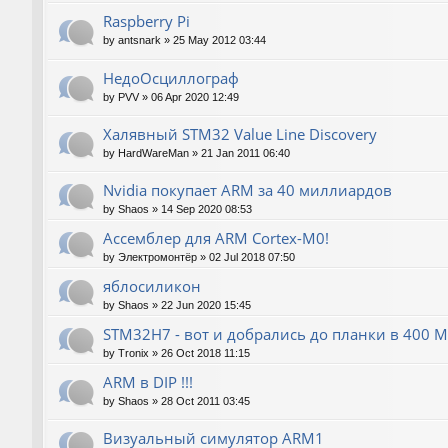
Raspberry Pi
by
antsnark
»
25 May 2012 03:44
НедоОсциллограф
by
PVV
»
06 Apr 2020 12:49
Халявный STM32 Value Line Discovery
by
HardWareMan
»
21 Jan 2011 06:40
Nvidia покупает ARM за 40 миллиардов
by
Shaos
»
14 Sep 2020 08:53
Ассемблер для ARM Cortex-M0!
by
Электромонтёр
»
02 Jul 2018 07:50
яблосиликон
by
Shaos
»
22 Jun 2020 15:45
STM32H7 - вот и добрались до планки в 400 М
by
Tronix
»
26 Oct 2018 11:15
ARM в DIP !!!
by
Shaos
»
28 Oct 2011 03:45
Визуальный симулятор ARM1