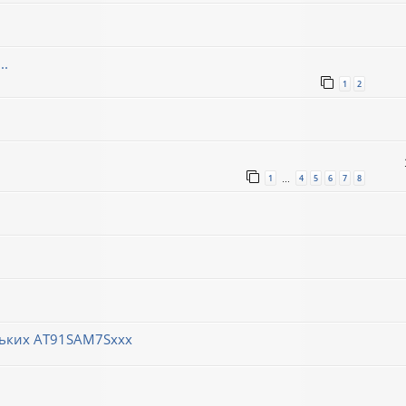
..
1
2
1
4
5
6
7
8
…
ньких AT91SAM7Sxxx