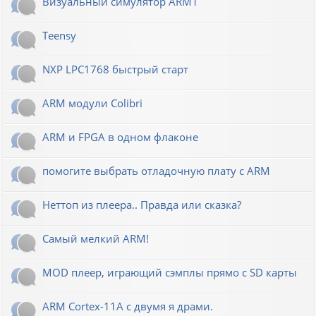
Визуальный симулятор ARM1
Teensy
NXP LPC1768 быстрый старт
ARM модули Colibri
ARM и FPGA в одном флаконе
помогите выбрать отладочную плату с ARM
Неттоп из плеера.. Правда или сказка?
Самый мелкий ARM!
MOD плеер, играющий сэмплы прямо с SD карты
ARM Cortex-11A с двумя я драми.