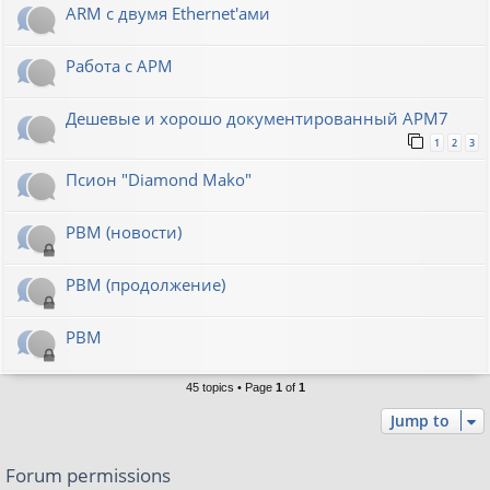
ARM с двумя Ethernet'ами
Работа с АРМ
Дешевые и хорошо документированный АРМ7
1
2
3
Псион "Diamond Mako"
РВМ (новости)
РВМ (продолжение)
РВМ
45 topics • Page
1
of
1
Jump to
Forum permissions