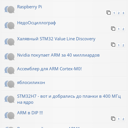
Raspberry Pi
1
2
3
НедоОсциллограф
1
2
Халявный STM32 Value Line Discovery
1
2
Nvidia покупает ARM за 40 миллиардов
Ассемблер для ARM Cortex-M0!
яблосиликон
STM32H7 - вот и добрались до планки в 400 МГц
на ядро
ARM в DIP !!!
1
2