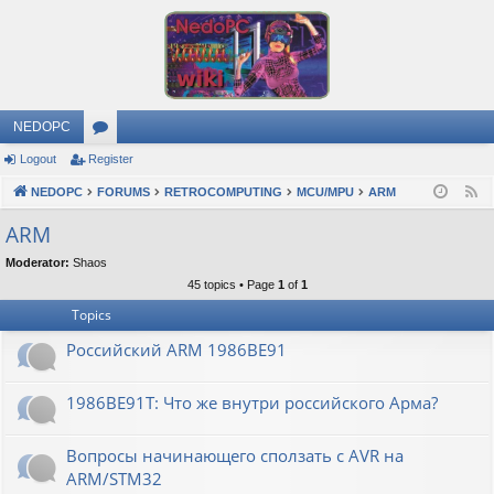
NEDOPC
Logout
Register
or
NEDOPC
u
FORUMS
RETROCOMPUTING
MCU/MPU
ARM
F
e
m
ARM
e
s
Moderator:
Shaos
d
45 topics • Page
1
of
1
Topics
Российский ARM 1986ВЕ91
1986ВЕ91Т: Что же внутри российского Арма?
Вопросы начинающего сползать с AVR на
ARM/STM32