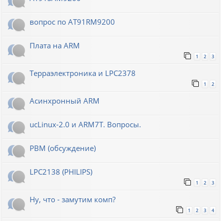
вопрос по AT91RM9200
Плата на ARM
1
2
3
Терраэлектроника и LPC2378
1
2
Асинхронный ARM
ucLinux-2.0 и ARM7T. Вопросы.
РВМ (обсуждение)
LPC2138 (PHILIPS)
1
2
3
Ну, что - замутим комп?
1
2
3
4