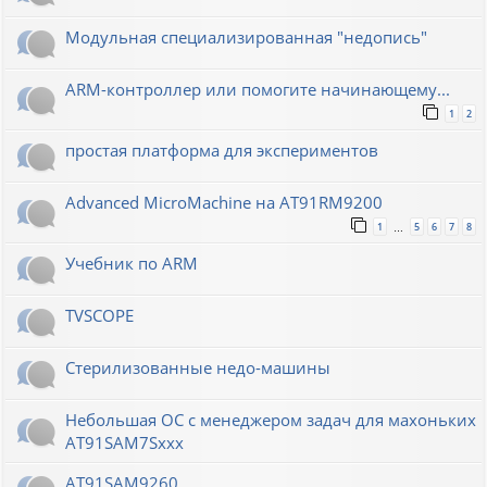
Модульная специализированная "недопись"
ARM-контроллер или помогите начинающему...
1
2
простая платформа для экспериментов
Advanced MicroMachine на AT91RM9200
1
5
6
7
8
…
Учебник по ARM
TVSCOPE
Стерилизованные недо-машины
Небольшая ОС с менеджером задач для махоньких
AT91SAM7Sxxx
AT91SAM9260