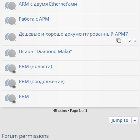
ARM с двумя Ethernet'ами
Работа с АРМ
Дешевые и хорошо документированный АРМ7
1
2
3
Псион "Diamond Mako"
РВМ (новости)
РВМ (продолжение)
РВМ
45 topics • Page
1
of
1
Jump to
Forum permissions