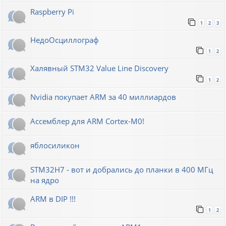
Raspberry Pi
1
2
3
НедоОсциллограф
1
2
Халявный STM32 Value Line Discovery
1
2
Nvidia покупает ARM за 40 миллиардов
Ассемблер для ARM Cortex-M0!
яблосиликон
STM32H7 - вот и добрались до планки в 400 МГц
на ядро
ARM в DIP !!!
1
2