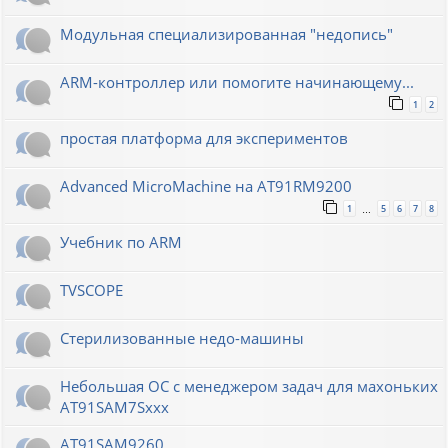
Модульная специализированная "недопись"
ARM-контроллер или помогите начинающему...
1
2
простая платформа для экспериментов
Advanced MicroMachine на AT91RM9200
1
5
6
7
8
…
Учебник по ARM
TVSCOPE
Стерилизованные недо-машины
Небольшая ОС с менеджером задач для махоньких
AT91SAM7Sxxx
AT91SAM9260