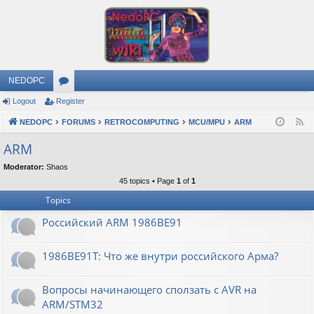
NEDOPC
Logout
Register
or
NEDOPC
u
FORUMS
RETROCOMPUTING
MCU/MPU
ARM
F
e
m
ARM
e
s
Moderator:
Shaos
d
45 topics • Page
1
of
1
Topics
Российский ARM 1986ВЕ91
1986ВЕ91Т: Что же внутри российского Арма?
Вопросы начинающего сползать с AVR на
ARM/STM32