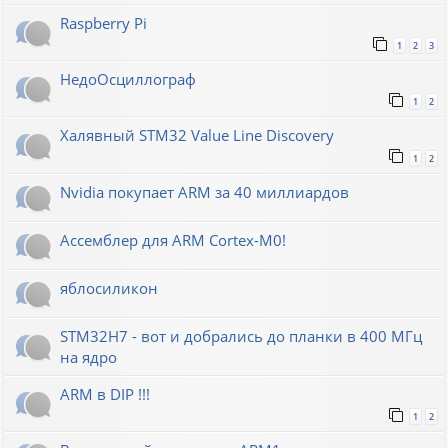
Raspberry Pi
1
2
3
НедоОсциллограф
1
2
Халявный STM32 Value Line Discovery
1
2
Nvidia покупает ARM за 40 миллиардов
Ассемблер для ARM Cortex-M0!
яблосиликон
STM32H7 - вот и добрались до планки в 400 МГц
на ядро
ARM в DIP !!!
1
2