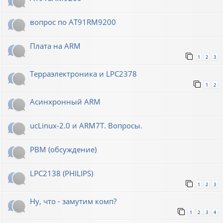
вопрос по AT91RM9200
Плата на ARM
1
2
3
Терраэлектроника и LPC2378
1
2
Асинхронный ARM
ucLinux-2.0 и ARM7T. Вопросы.
РВМ (обсуждение)
LPC2138 (PHILIPS)
1
2
3
Ну, что - замутим комп?
1
2
3
4