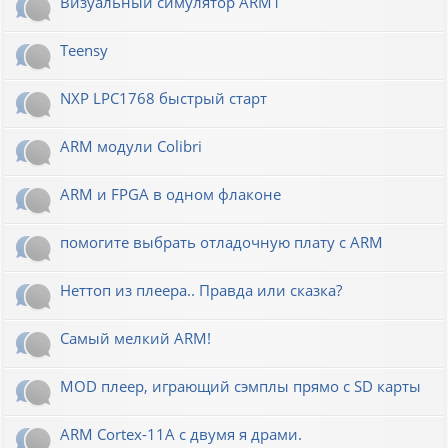
Визуальный симулятор ARM1
Teensy
NXP LPC1768 быстрый старт
ARM модули Colibri
ARM и FPGA в одном флаконе
помогите выбрать отладочную плату с ARM
Неттоп из плеера.. Правда или сказка?
Самый мелкий ARM!
MOD плеер, играющий сэмплы прямо с SD карты
ARM Cortex-11A с двумя я драми.