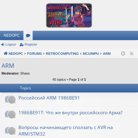
NEDOPC
Logout
Register
or
NEDOPC
u
FORUMS
RETROCOMPUTING
MCU/MPU
ARM
F
e
m
ARM
e
s
Moderator:
Shaos
d
45 topics • Page
1
of
1
Topics
Российский ARM 1986ВЕ91
1986ВЕ91Т: Что же внутри российского Арма?
Вопросы начинающего сползать с AVR на
ARM/STM32