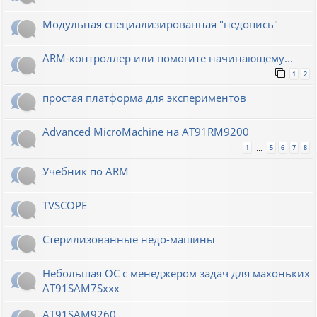
Модульная специализированная "недопись"
ARM-контроллер или помогите начинающему...
1
2
простая платформа для экспериментов
Advanced MicroMachine на AT91RM9200
1
5
6
7
8
…
Учебник по ARM
TVSCOPE
Стерилизованные недо-машины
Небольшая ОС с менеджером задач для махоньких
AT91SAM7Sxxx
AT91SAM9260