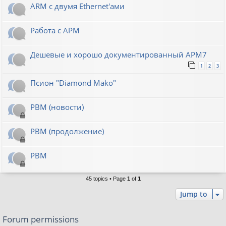
ARM с двумя Ethernet'ами
Работа с АРМ
Дешевые и хорошо документированный АРМ7
1
2
3
Псион "Diamond Mako"
РВМ (новости)
РВМ (продолжение)
РВМ
45 topics • Page
1
of
1
Jump to
Forum permissions