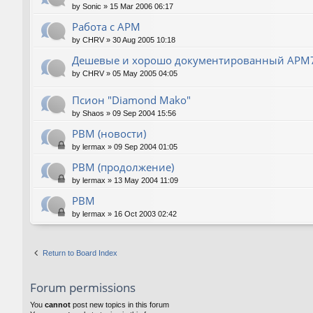
by
Sonic
»
15 Mar 2006 06:17
Работа с АРМ
by
CHRV
»
30 Aug 2005 10:18
Дешевые и хорошо документированный АРМ
by
CHRV
»
05 May 2005 04:05
Псион "Diamond Mako"
by
Shaos
»
09 Sep 2004 15:56
РВМ (новости)
by
lermax
»
09 Sep 2004 01:05
РВМ (продолжение)
by
lermax
»
13 May 2004 11:09
РВМ
by
lermax
»
16 Oct 2003 02:42
Return to Board Index
Forum permissions
You
cannot
post new topics in this forum