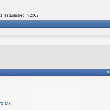
s, established in 2002
Re
M/STM32