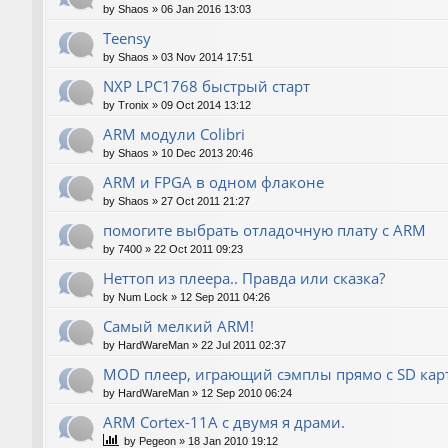
by
Shaos
»
06 Jan 2016 13:03
Teensy
by
Shaos
»
03 Nov 2014 17:51
NXP LPC1768 быстрый старт
by
Tronix
»
09 Oct 2014 13:12
ARM модули Colibri
by
Shaos
»
10 Dec 2013 20:46
ARM и FPGA в одном флаконе
by
Shaos
»
27 Oct 2011 21:27
помогите выбрать отладочную плату с ARM
by
7400
»
22 Oct 2011 09:23
Неттоп из плеера.. Правда или сказка?
by
Num Lock
»
12 Sep 2011 04:26
Самый мелкий ARM!
by
HardWareMan
»
22 Jul 2011 02:37
MOD плеер, играющий сэмплы прямо с SD кар
by
HardWareMan
»
12 Sep 2010 06:24
ARM Cortex-11A с двумя я драми.
by
Pegeon
»
18 Jan 2010 19:12