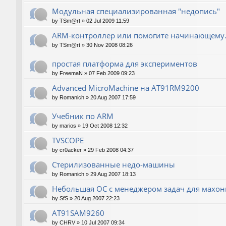
Модульная специализированная "недопись"
by
TSm@rt
»
02 Jul 2009 11:59
ARM-контроллер или помогите начинающему.
by
TSm@rt
»
30 Nov 2008 08:26
простая платформа для экспериментов
by
FreemaN
»
07 Feb 2009 09:23
Advanced MicroMachine на AT91RM9200
by
Romanich
»
20 Aug 2007 17:59
Учебник по ARM
by
marios
»
19 Oct 2008 12:32
TVSCOPE
by
cr0acker
»
29 Feb 2008 04:37
Стерилизованные недо-машины
by
Romanich
»
29 Aug 2007 18:13
Небольшая ОС с менеджером задач для махо
by
SfS
»
20 Aug 2007 22:23
AT91SAM9260
by
CHRV
»
10 Jul 2007 09:34