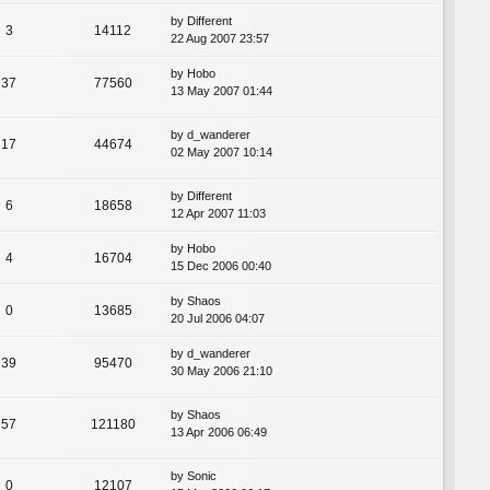
by
Different
3
14112
22 Aug 2007 23:57
by
Hobo
37
77560
13 May 2007 01:44
by
d_wanderer
17
44674
02 May 2007 10:14
by
Different
6
18658
12 Apr 2007 11:03
by
Hobo
4
16704
15 Dec 2006 00:40
by
Shaos
0
13685
20 Jul 2006 04:07
by
d_wanderer
39
95470
30 May 2006 21:10
by
Shaos
57
121180
13 Apr 2006 06:49
by
Sonic
0
12107