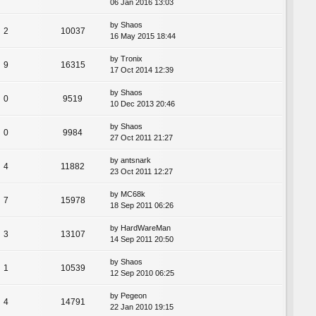
06 Jan 2016 13:03
by
Shaos
2
10037
16 May 2015 18:44
by
Tronix
9
16315
17 Oct 2014 12:39
by
Shaos
0
9519
10 Dec 2013 20:46
by
Shaos
0
9984
27 Oct 2011 21:27
by
antsnark
4
11882
23 Oct 2011 12:27
by
MC68k
7
15978
18 Sep 2011 06:26
by
HardWareMan
3
13107
14 Sep 2011 20:50
by
Shaos
1
10539
12 Sep 2010 06:25
by
Pegeon
4
14791
22 Jan 2010 19:15