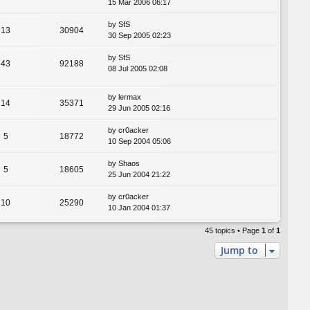
15 Mar 2006 06:17
by
SfS
13
30904
30 Sep 2005 02:23
by
SfS
43
92188
08 Jul 2005 02:08
by
lermax
14
35371
29 Jun 2005 02:16
by
cr0acker
5
18772
10 Sep 2004 05:06
by
Shaos
5
18605
25 Jun 2004 21:22
by
cr0acker
10
25290
10 Jan 2004 01:37
45 topics • Page
1
of
1
Jump to