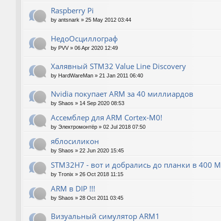
Raspberry Pi
by
antsnark
»
25 May 2012 03:44
НедоОсциллограф
by
PVV
»
06 Apr 2020 12:49
Халявный STM32 Value Line Discovery
by
HardWareMan
»
21 Jan 2011 06:40
Nvidia покупает ARM за 40 миллиардов
by
Shaos
»
14 Sep 2020 08:53
Ассемблер для ARM Cortex-M0!
by
Электромонтёр
»
02 Jul 2018 07:50
яблосиликон
by
Shaos
»
22 Jun 2020 15:45
STM32H7 - вот и добрались до планки в 400 М
by
Tronix
»
26 Oct 2018 11:15
ARM в DIP !!!
by
Shaos
»
28 Oct 2011 03:45
Визуальный симулятор ARM1