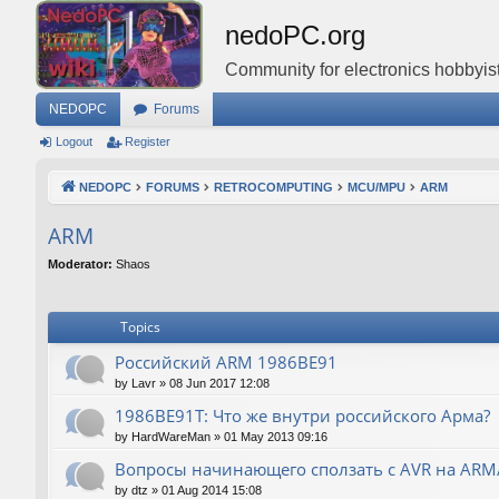
nedoPC.org
Community for electronics hobbyist
NEDOPC
Forums
Logout
Register
NEDOPC
FORUMS
RETROCOMPUTING
MCU/MPU
ARM
ARM
Moderator:
Shaos
Topics
Российский ARM 1986ВЕ91
by
Lavr
»
08 Jun 2017 12:08
1986ВЕ91Т: Что же внутри российского Арма?
by
HardWareMan
»
01 May 2013 09:16
Вопросы начинающего сползать с AVR на AR
by
dtz
»
01 Aug 2014 15:08