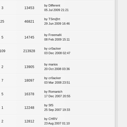
by
Different
3
13453
05 Jul 2009 21:21
by
TSm@rt
25
46821
29 Jun 2009 16:46
by
FreemaN
5
14745
08 Feb 2009 15:11
by
cr0acker
109
213928
03 Dec 2008 02:47
by
marios
2
13905
20 Oct 2008 03:36
by
cr0acker
7
18097
03 Mar 2008 23:51
by
Romanich
5
16378
17 Dec 2007 20:55
by
SfS
1
12248
25 Sep 2007 19:33
by
CHRV
2
12812
23 Aug 2007 01:10