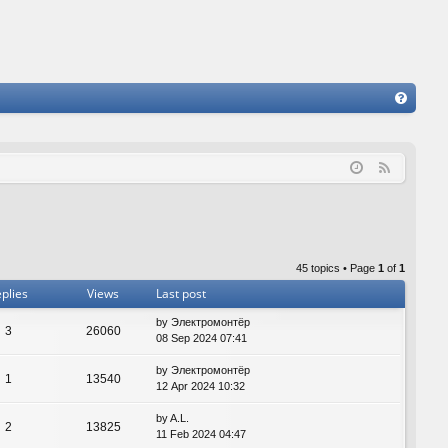
FA
Q
F
e
e
d
45 topics • Page
1
of
1
plies
Views
Last post
by
Электромонтёр
3
26060
08 Sep 2024 07:41
by
Электромонтёр
1
13540
12 Apr 2024 10:32
by
A.L.
2
13825
11 Feb 2024 04:47