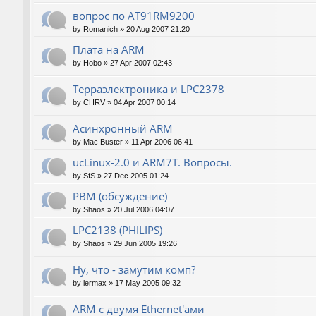
вопрос по AT91RM9200
by
Romanich
»
20 Aug 2007 21:20
Плата на ARM
by
Hobo
»
27 Apr 2007 02:43
Терраэлектроника и LPC2378
by
CHRV
»
04 Apr 2007 00:14
Асинхронный ARM
by
Mac Buster
»
11 Apr 2006 06:41
ucLinux-2.0 и ARM7T. Вопросы.
by
SfS
»
27 Dec 2005 01:24
РВМ (обсуждение)
by
Shaos
»
20 Jul 2006 04:07
LPC2138 (PHILIPS)
by
Shaos
»
29 Jun 2005 19:26
Ну, что - замутим комп?
by
lermax
»
17 May 2005 09:32
ARM с двумя Ethernet'ами