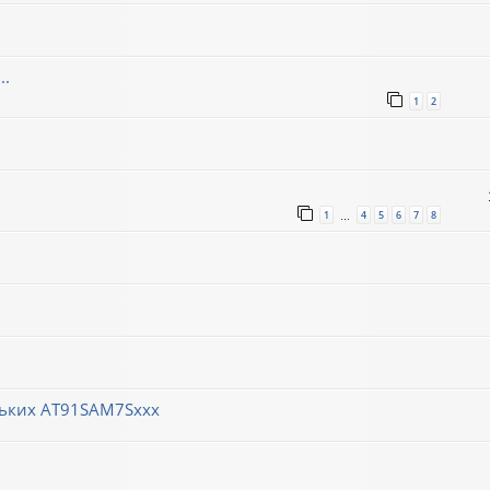
..
1
2
1
4
5
6
7
8
…
ньких AT91SAM7Sxxx