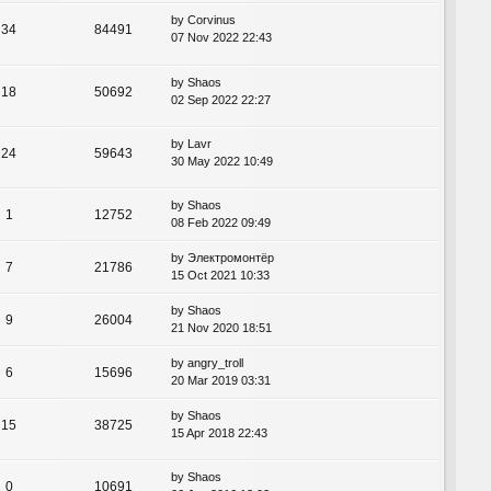
by
Corvinus
34
84491
07 Nov 2022 22:43
by
Shaos
18
50692
02 Sep 2022 22:27
by
Lavr
24
59643
30 May 2022 10:49
by
Shaos
1
12752
08 Feb 2022 09:49
by
Электромонтёр
7
21786
15 Oct 2021 10:33
by
Shaos
9
26004
21 Nov 2020 18:51
by
angry_troll
6
15696
20 Mar 2019 03:31
by
Shaos
15
38725
15 Apr 2018 22:43
by
Shaos
0
10691