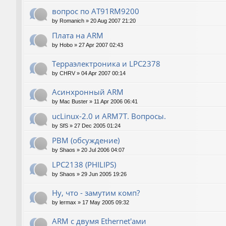
вопрос по AT91RM9200
by
Romanich
»
20 Aug 2007 21:20
Плата на ARM
by
Hobo
»
27 Apr 2007 02:43
Терраэлектроника и LPC2378
by
CHRV
»
04 Apr 2007 00:14
Асинхронный ARM
by
Mac Buster
»
11 Apr 2006 06:41
ucLinux-2.0 и ARM7T. Вопросы.
by
SfS
»
27 Dec 2005 01:24
РВМ (обсуждение)
by
Shaos
»
20 Jul 2006 04:07
LPC2138 (PHILIPS)
by
Shaos
»
29 Jun 2005 19:26
Ну, что - замутим комп?
by
lermax
»
17 May 2005 09:32
ARM с двумя Ethernet'ами