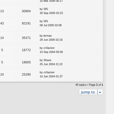
15 Mar 2006 06:17
by
SfS
13
30904
30 Sep 2005 02:23
by
SfS
43
92191
08 Jul 2005 02:08
by
lermax
14
35371
29 Jun 2005 02:16
by
cr0acker
5
18772
10 Sep 2004 05:06
by
Shaos
5
18605
25 Jun 2004 21:22
by
cr0acker
10
25290
10 Jan 2004 01:37
45 topics • Page
1
of
1
Jump to