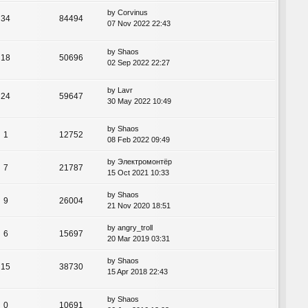
by
Corvinus
34
84494
07 Nov 2022 22:43
by
Shaos
18
50696
02 Sep 2022 22:27
by
Lavr
24
59647
30 May 2022 10:49
by
Shaos
1
12752
08 Feb 2022 09:49
by
Электромонтёр
7
21787
15 Oct 2021 10:33
by
Shaos
9
26004
21 Nov 2020 18:51
by
angry_troll
6
15697
20 Mar 2019 03:31
by
Shaos
15
38730
15 Apr 2018 22:43
by
Shaos
0
10691