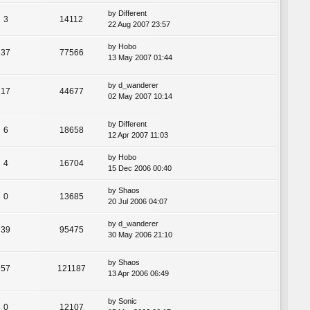
by
Different
3
14112
22 Aug 2007 23:57
by
Hobo
37
77566
13 May 2007 01:44
by
d_wanderer
17
44677
02 May 2007 10:14
by
Different
6
18658
12 Apr 2007 11:03
by
Hobo
4
16704
15 Dec 2006 00:40
by
Shaos
0
13685
20 Jul 2006 04:07
by
d_wanderer
39
95475
30 May 2006 21:10
by
Shaos
57
121187
13 Apr 2006 06:49
by
Sonic
0
12107