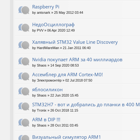
Raspberry Pi
by
antsnark
»
25 May 2012 03:44
НедоОсциллограф
by
PVV
»
06 Apr 2020 12:49
Халявный STM32 Value Line Discovery
by
HardWareMan
»
21 Jan 2011 06:40
Nvidia покупает ARM за 40 миллиардов
by
Shaos
»
14 Sep 2020 08:53
Ассемблер для ARM Cortex-M0!
by
Электромонтёр
»
02 Jul 2018 07:50
яблосиликон
by
Shaos
»
22 Jun 2020 15:45
STM32H7 - вот и добрались до планки в 400 М
by
Tronix
»
26 Oct 2018 11:15
ARM в DIP !!!
by
Shaos
»
28 Oct 2011 03:45
Визуальный симулятор ARM1