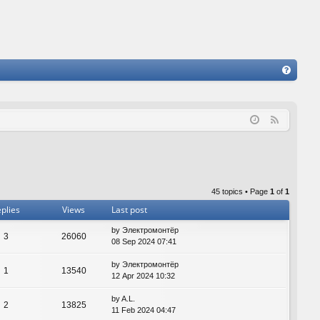
FA
Q
F
e
e
d
45 topics • Page
1
of
1
plies
Views
Last post
by
Электромонтёр
3
26060
08 Sep 2024 07:41
by
Электромонтёр
1
13540
12 Apr 2024 10:32
by
A.L.
2
13825
11 Feb 2024 04:47