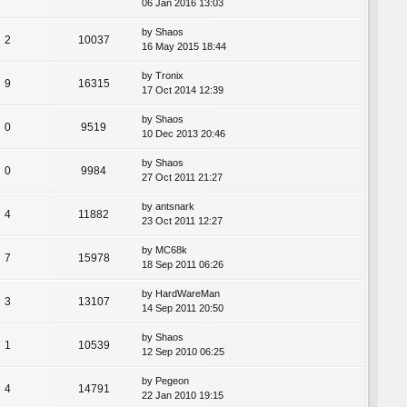
06 Jan 2016 13:03
by
Shaos
2
10037
16 May 2015 18:44
by
Tronix
9
16315
17 Oct 2014 12:39
by
Shaos
0
9519
10 Dec 2013 20:46
by
Shaos
0
9984
27 Oct 2011 21:27
by
antsnark
4
11882
23 Oct 2011 12:27
by
MC68k
7
15978
18 Sep 2011 06:26
by
HardWareMan
3
13107
14 Sep 2011 20:50
by
Shaos
1
10539
12 Sep 2010 06:25
by
Pegeon
4
14791
22 Jan 2010 19:15