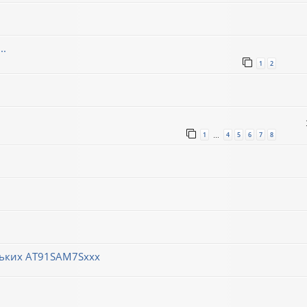
..
1
2
1
4
5
6
7
8
…
ньких AT91SAM7Sxxx