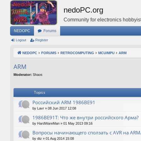
nedoPC.org
Community for electronics hobbyist
NEDOPC
Forums
Logout
Register
NEDOPC
FORUMS
RETROCOMPUTING
MCU/MPU
ARM
ARM
Moderator:
Shaos
Topics
Российский ARM 1986ВЕ91
by
Lavr
»
08 Jun 2017 12:08
1986ВЕ91Т: Что же внутри российского Арма?
by
HardWareMan
»
01 May 2013 09:16
Вопросы начинающего сползать с AVR на AR
by
dtz
»
01 Aug 2014 15:08