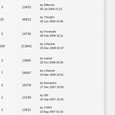
by
Different
3
13453
05 Jul 2009 21:21
by
TSm@rt
25
46823
29 Jun 2009 16:46
by
FreemaN
5
14745
08 Feb 2009 15:11
by
cr0acker
109
213941
03 Dec 2008 02:47
by
marios
2
13905
20 Oct 2008 03:36
by
cr0acker
7
18097
03 Mar 2008 23:51
by
Romanich
5
16378
17 Dec 2007 20:55
by
SfS
1
12248
25 Sep 2007 19:33
by
CHRV
2
12812
23 Aug 2007 01:10