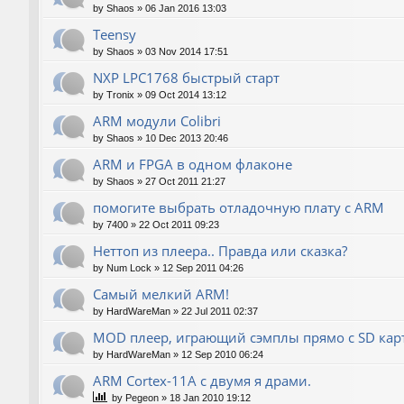
by
Shaos
»
06 Jan 2016 13:03
Teensy
by
Shaos
»
03 Nov 2014 17:51
NXP LPC1768 быстрый старт
by
Tronix
»
09 Oct 2014 13:12
ARM модули Colibri
by
Shaos
»
10 Dec 2013 20:46
ARM и FPGA в одном флаконе
by
Shaos
»
27 Oct 2011 21:27
помогите выбрать отладочную плату с ARM
by
7400
»
22 Oct 2011 09:23
Неттоп из плеера.. Правда или сказка?
by
Num Lock
»
12 Sep 2011 04:26
Самый мелкий ARM!
by
HardWareMan
»
22 Jul 2011 02:37
MOD плеер, играющий сэмплы прямо с SD кар
by
HardWareMan
»
12 Sep 2010 06:24
ARM Cortex-11A с двумя я драми.
by
Pegeon
»
18 Jan 2010 19:12