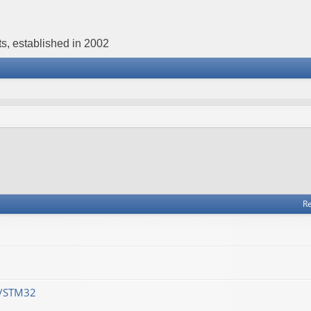
s, established in 2002
Re
M/STM32