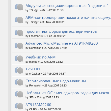
Модульная специализированная "недопись"
by
TSm@rt
»
02 Jul 2009 11:59
ARM-контроллер или помогите начинающему.
by
TSm@rt
»
30 Nov 2008 08:26
простая платформа для экспериментов
by
FreemaN
»
07 Feb 2009 09:23
Advanced MicroMachine на AT91RM9200
by
Romanich
»
20 Aug 2007 17:59
Учебник по ARM
by
marios
»
19 Oct 2008 12:32
TVSCOPE
by
cr0acker
»
29 Feb 2008 04:37
Стерилизованные недо-машины
by
Romanich
»
29 Aug 2007 18:13
Небольшая ОС с менеджером задач для махо
by
SfS
»
20 Aug 2007 22:23
AT91SAM9260
by
CHRV
»
10 Jul 2007 09:34