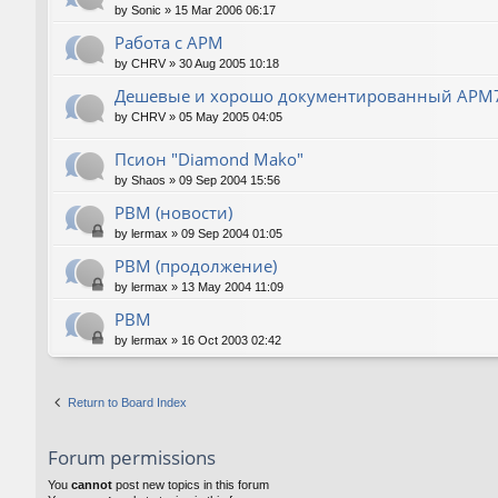
by
Sonic
»
15 Mar 2006 06:17
Работа с АРМ
by
CHRV
»
30 Aug 2005 10:18
Дешевые и хорошо документированный АРМ
by
CHRV
»
05 May 2005 04:05
Псион "Diamond Mako"
by
Shaos
»
09 Sep 2004 15:56
РВМ (новости)
by
lermax
»
09 Sep 2004 01:05
РВМ (продолжение)
by
lermax
»
13 May 2004 11:09
РВМ
by
lermax
»
16 Oct 2003 02:42
Return to Board Index
Forum permissions
You
cannot
post new topics in this forum