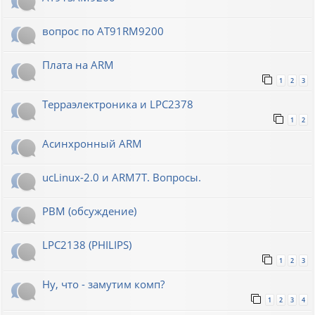
вопрос по AT91RM9200
Плата на ARM
1
2
3
Терраэлектроника и LPC2378
1
2
Асинхронный ARM
ucLinux-2.0 и ARM7T. Вопросы.
РВМ (обсуждение)
LPC2138 (PHILIPS)
1
2
3
Ну, что - замутим комп?
1
2
3
4