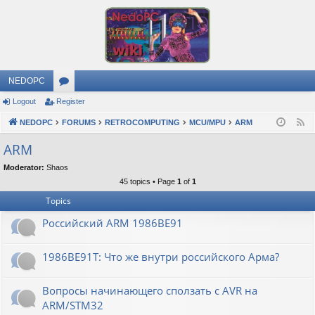
NEDOPC
Logout
Register
or
NEDOPC
u
FORUMS
RETROCOMPUTING
MCU/MPU
ARM
F
e
m
ARM
e
s
Moderator:
Shaos
d
45 topics • Page
1
of
1
Topics
Российский ARM 1986ВЕ91
1986ВЕ91Т: Что же внутри российского Арма?
Вопросы начинающего сползать с AVR на
ARM/STM32