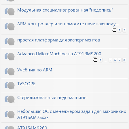
Модульная специализированная "недопись"
ARM-контроллер или помогите начинающему...
1
2
простая платформа для экспериментов
Advanced MicroMachine на AT91RM9200
1
5
6
7
8
…
Учебник по ARM
TVSCOPE
Стерилизованные недо-машины
Небольшая ОС с менеджером задач для махоньких
AT91SAM7Sxxx
AT91SAM9260