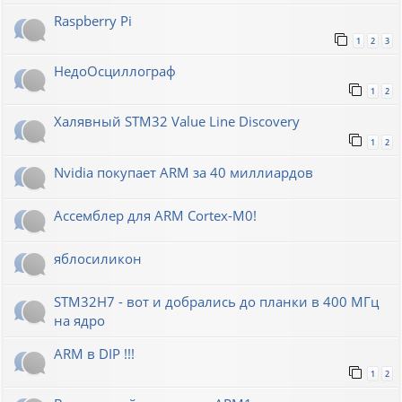
Raspberry Pi
1
2
3
НедоОсциллограф
1
2
Халявный STM32 Value Line Discovery
1
2
Nvidia покупает ARM за 40 миллиардов
Ассемблер для ARM Cortex-M0!
яблосиликон
STM32H7 - вот и добрались до планки в 400 МГц
на ядро
ARM в DIP !!!
1
2