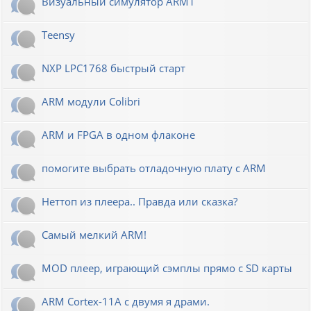
Визуальный симулятор ARM1
Teensy
NXP LPC1768 быстрый старт
ARM модули Colibri
ARM и FPGA в одном флаконе
помогите выбрать отладочную плату с ARM
Неттоп из плеера.. Правда или сказка?
Самый мелкий ARM!
MOD плеер, играющий сэмплы прямо с SD карты
ARM Cortex-11A с двумя я драми.