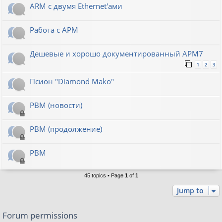
ARM с двумя Ethernet'ами
Работа с АРМ
Дешевые и хорошо документированный АРМ7
1
2
3
Псион "Diamond Mako"
РВМ (новости)
РВМ (продолжение)
РВМ
45 topics • Page
1
of
1
Jump to
Forum permissions