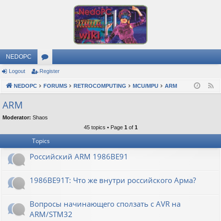
NEDOPC
Logout
Register
or
NEDOPC
u
FORUMS
RETROCOMPUTING
MCU/MPU
ARM
F
e
m
ARM
e
s
Moderator:
Shaos
d
45 topics • Page
1
of
1
Topics
Российский ARM 1986ВЕ91
1986ВЕ91Т: Что же внутри российского Арма?
Вопросы начинающего сползать с AVR на
ARM/STM32