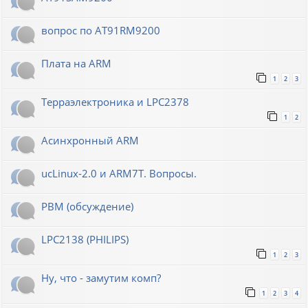
вопрос по AT91RM9200
Плата на ARM
1
2
3
Терраэлектроника и LPC2378
1
2
Асинхронный ARM
ucLinux-2.0 и ARM7T. Вопросы.
РВМ (обсуждение)
LPC2138 (PHILIPS)
1
2
3
Ну, что - замутим комп?
1
2
3
4