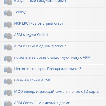
Визуальный симулятор ARM1
Teensy
NXP LPC1768 быстрый старт
ARM модули Colibri
ARM и FPGA в одном флаконе
помогите выбрать отладочную плату с ARM
Неттоп из плеера.. Правда или сказка?
Самый мелкий ARM!
MOD плеер, играющий сэмплы прямо с SD карты
ARM Cortex-11A с двумя я драми.