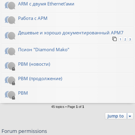
ARM с двумя Ethernet'ами
Работа с АРМ
Дешевые и хорошо документированный АРМ7
1
2
3
Псион "Diamond Mako"
РВМ (новости)
РВМ (продолжение)
РВМ
45 topics • Page
1
of
1
Jump to
Forum permissions