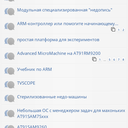
Модульная специализированная "недопись"
ARM-контроллер или помогите начинающему...
1
2
простая платформа для экспериментов
Advanced MicroMachine на AT91RM9200
1
5
6
7
8
…
Учебник по ARM
TVSCOPE
Стерилизованные недо-машины
Небольшая ОС с менеджером задач для махоньких
AT91SAM7Sxxx
AT91SAM9260