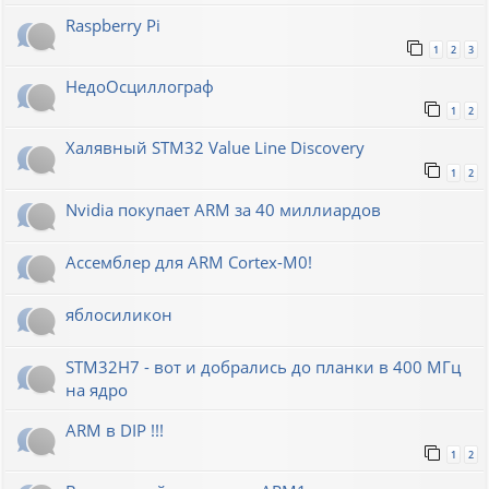
Raspberry Pi
1
2
3
НедоОсциллограф
1
2
Халявный STM32 Value Line Discovery
1
2
Nvidia покупает ARM за 40 миллиардов
Ассемблер для ARM Cortex-M0!
яблосиликон
STM32H7 - вот и добрались до планки в 400 МГц
на ядро
ARM в DIP !!!
1
2