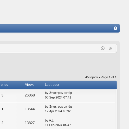
FA
Q
F
e
e
d
45 topics • Page
1
of
1
plies
Views
Last post
by
Электромонтёр
3
26068
08 Sep 2024 07:41
by
Электромонтёр
1
13544
12 Apr 2024 10:32
by
A.L.
2
13827
11 Feb 2024 04:47