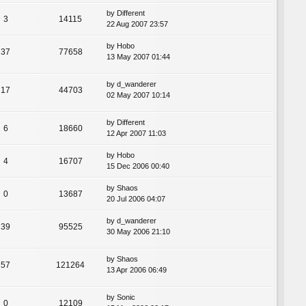
by
Different
3
14115
22 Aug 2007 23:57
by
Hobo
37
77658
13 May 2007 01:44
by
d_wanderer
17
44703
02 May 2007 10:14
by
Different
6
18660
12 Apr 2007 11:03
by
Hobo
4
16707
15 Dec 2006 00:40
by
Shaos
0
13687
20 Jul 2006 04:07
by
d_wanderer
39
95525
30 May 2006 21:10
by
Shaos
57
121264
13 Apr 2006 06:49
by
Sonic
0
12109