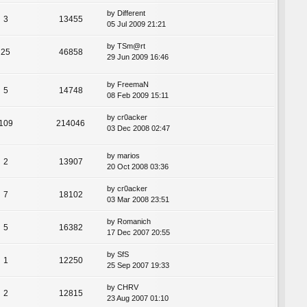
by
Different
3
13455
05 Jul 2009 21:21
by
TSm@rt
25
46858
29 Jun 2009 16:46
by
FreemaN
5
14748
08 Feb 2009 15:11
by
cr0acker
109
214046
03 Dec 2008 02:47
by
marios
2
13907
20 Oct 2008 03:36
by
cr0acker
7
18102
03 Mar 2008 23:51
by
Romanich
5
16382
17 Dec 2007 20:55
by
SfS
1
12250
25 Sep 2007 19:33
by
CHRV
2
12815
23 Aug 2007 01:10