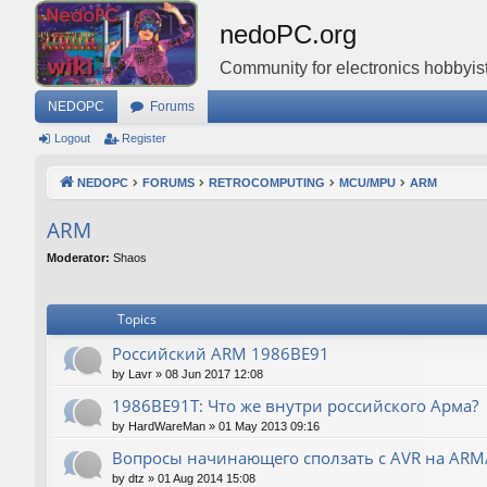
nedoPC.org
Community for electronics hobbyist
NEDOPC
Forums
Logout
Register
NEDOPC
FORUMS
RETROCOMPUTING
MCU/MPU
ARM
ARM
Moderator:
Shaos
Topics
Российский ARM 1986ВЕ91
by
Lavr
»
08 Jun 2017 12:08
1986ВЕ91Т: Что же внутри российского Арма?
by
HardWareMan
»
01 May 2013 09:16
Вопросы начинающего сползать с AVR на AR
by
dtz
»
01 Aug 2014 15:08