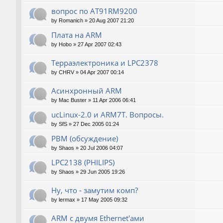
вопрос по AT91RM9200
by
Romanich
»
20 Aug 2007 21:20
Плата на ARM
by
Hobo
»
27 Apr 2007 02:43
Терраэлектроника и LPC2378
by
CHRV
»
04 Apr 2007 00:14
Асинхронный ARM
by
Mac Buster
»
11 Apr 2006 06:41
ucLinux-2.0 и ARM7T. Вопросы.
by
SfS
»
27 Dec 2005 01:24
РВМ (обсуждение)
by
Shaos
»
20 Jul 2006 04:07
LPC2138 (PHILIPS)
by
Shaos
»
29 Jun 2005 19:26
Ну, что - замутим комп?
by
lermax
»
17 May 2005 09:32
ARM с двумя Ethernet'ами