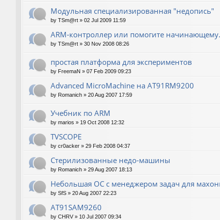
Модульная специализированная "недопись"
by
TSm@rt
»
02 Jul 2009 11:59
ARM-контроллер или помогите начинающему.
by
TSm@rt
»
30 Nov 2008 08:26
простая платформа для экспериментов
by
FreemaN
»
07 Feb 2009 09:23
Advanced MicroMachine на AT91RM9200
by
Romanich
»
20 Aug 2007 17:59
Учебник по ARM
by
marios
»
19 Oct 2008 12:32
TVSCOPE
by
cr0acker
»
29 Feb 2008 04:37
Стерилизованные недо-машины
by
Romanich
»
29 Aug 2007 18:13
Небольшая ОС с менеджером задач для махо
by
SfS
»
20 Aug 2007 22:23
AT91SAM9260
by
CHRV
»
10 Jul 2007 09:34