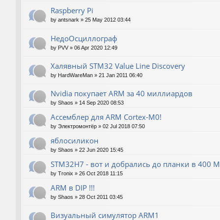
Raspberry Pi
by
antsnark
»
25 May 2012 03:44
НедоОсциллограф
by
PVV
»
06 Apr 2020 12:49
Халявный STM32 Value Line Discovery
by
HardWareMan
»
21 Jan 2011 06:40
Nvidia покупает ARM за 40 миллиардов
by
Shaos
»
14 Sep 2020 08:53
Ассемблер для ARM Cortex-M0!
by
Электромонтёр
»
02 Jul 2018 07:50
яблосиликон
by
Shaos
»
22 Jun 2020 15:45
STM32H7 - вот и добрались до планки в 400 М
by
Tronix
»
26 Oct 2018 11:15
ARM в DIP !!!
by
Shaos
»
28 Oct 2011 03:45
Визуальный симулятор ARM1