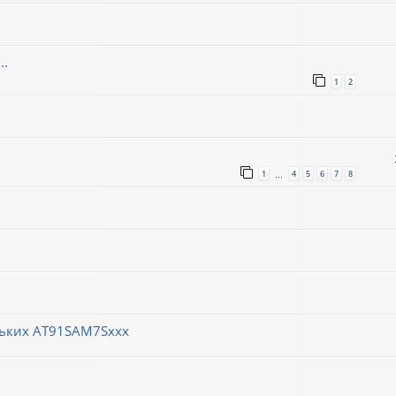
..
1
2
1
4
5
6
7
8
…
ньких AT91SAM7Sxxx