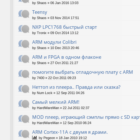
by
Shaos
»
06 Jan 2016 13:03
Teensy
by
Shaos
»
03 Nov 2014 17:51
NXP LPC1768 быстрый старт
by
Tronix
»
09 Oct 2014 13:12
ARM модули Colibri
by
Shaos
»
10 Dec 2013 20:46
ARM и FPGA в одном флаконе
by
Shaos
»
27 Oct 2011 21:27
помогите выбрать отладочную плату с ARM
by
7400
»
22 Oct 2011 09:23
Неттоп из плеера.. Правда или сказка?
by
Num Lock
»
12 Sep 2011 04:26
Самый мелкий ARM!
by
HardWareMan
»
22 Jul 2011 02:37
MOD плеер, играющий сэмплы прямо с SD кар
by
HardWareMan
»
12 Sep 2010 06:24
ARM Cortex-11A с двумя я драми.
by
Pegeon
»
18 Jan 2010 19:12