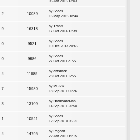
06 Jan 2016 13:03
by
Shaos
2
10039
16 May 2015 18:44
by
Tronix
9
16318
17 Oct 2014 12:39
by
Shaos
0
9521
10 Dec 2013 20:46
by
Shaos
0
9986
27 Oct 2011 21:27
by
antsnark
4
11885
23 Oct 2011 12:27
by
MC68k
7
15980
18 Sep 2011 06:26
by
HardWareMan
3
13109
14 Sep 2011 20:50
by
Shaos
1
10541
12 Sep 2010 06:25
by
Pegeon
4
14795
22 Jan 2010 19:15