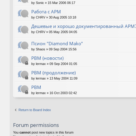
by
Sonic
»
15 Mar 2006 06:17
Работа с АРМ
by
CHRV
»
30 Aug 2005 10:18
Дешевые и хорошо документированный АРМ
by
CHRV
»
05 May 2005 04:05
Псион "Diamond Mako"
by
Shaos
»
09 Sep 2004 15:56
РВМ (новости)
by
lermax
»
09 Sep 2004 01:05
РВМ (продолжение)
by
lermax
»
13 May 2004 11:09
РВМ
by
lermax
»
16 Oct 2003 02:42
Return to Board Index
Forum permissions
You
cannot
post new topics in this forum