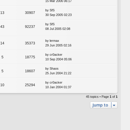
15 Mar 2006 06:17
by
SfS
13
30907
30 Sep 2005 02:23
by
SfS
43
92237
08 Jul 2005 02:08
by
lermax
14
35373
29 Jun 2005 02:16
by
cr0acker
5
18775
10 Sep 2004 05:06
by
Shaos
5
18607
25 Jun 2004 21:22
by
cr0acker
10
25294
10 Jan 2004 01:37
45 topics • Page
1
of
1
Jump to