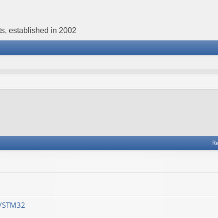
s, established in 2002
Re
M/STM32