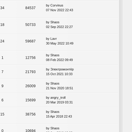
by
Corvinus
34
84537
07 Nov 2022 22:43
by
Shaos
18
50733
02 Sep 2022 22:27
by
Lavr
24
59687
30 May 2022 10:49
by
Shaos
1
12756
08 Feb 2022 09:49
by
Электромонтёр
7
21793
15 Oct 2021 10:33
by
Shaos
9
26009
21 Nov 2020 18:51
by
angry_troll
6
15699
20 Mar 2019 03:31
by
Shaos
15
38756
15 Apr 2018 22:43
by
Shaos
0
10694