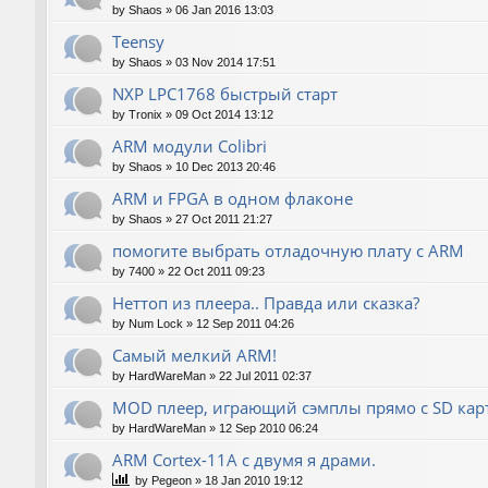
by
Shaos
»
06 Jan 2016 13:03
Teensy
by
Shaos
»
03 Nov 2014 17:51
NXP LPC1768 быстрый старт
by
Tronix
»
09 Oct 2014 13:12
ARM модули Colibri
by
Shaos
»
10 Dec 2013 20:46
ARM и FPGA в одном флаконе
by
Shaos
»
27 Oct 2011 21:27
помогите выбрать отладочную плату с ARM
by
7400
»
22 Oct 2011 09:23
Неттоп из плеера.. Правда или сказка?
by
Num Lock
»
12 Sep 2011 04:26
Самый мелкий ARM!
by
HardWareMan
»
22 Jul 2011 02:37
MOD плеер, играющий сэмплы прямо с SD кар
by
HardWareMan
»
12 Sep 2010 06:24
ARM Cortex-11A с двумя я драми.
by
Pegeon
»
18 Jan 2010 19:12