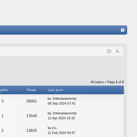
FA
Q
F
e
e
d
45 topics • Page
1
of
1
plies
Views
Last post
by
Электромонтёр
3
26061
08 Sep 2024 07:41
by
Электромонтёр
1
13540
12 Apr 2024 10:32
by
A.L.
2
13825
11 Feb 2024 04:47