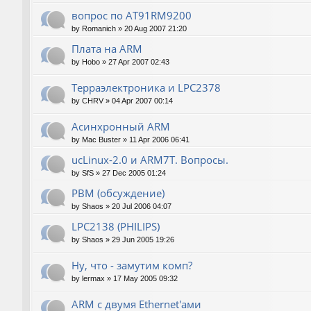
вопрос по AT91RM9200
by
Romanich
»
20 Aug 2007 21:20
Плата на ARM
by
Hobo
»
27 Apr 2007 02:43
Терраэлектроника и LPC2378
by
CHRV
»
04 Apr 2007 00:14
Асинхронный ARM
by
Mac Buster
»
11 Apr 2006 06:41
ucLinux-2.0 и ARM7T. Вопросы.
by
SfS
»
27 Dec 2005 01:24
РВМ (обсуждение)
by
Shaos
»
20 Jul 2006 04:07
LPC2138 (PHILIPS)
by
Shaos
»
29 Jun 2005 19:26
Ну, что - замутим комп?
by
lermax
»
17 May 2005 09:32
ARM с двумя Ethernet'ами