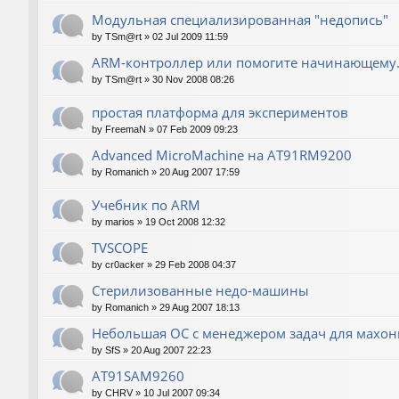
Модульная специализированная "недопись"
by
TSm@rt
»
02 Jul 2009 11:59
ARM-контроллер или помогите начинающему.
by
TSm@rt
»
30 Nov 2008 08:26
простая платформа для экспериментов
by
FreemaN
»
07 Feb 2009 09:23
Advanced MicroMachine на AT91RM9200
by
Romanich
»
20 Aug 2007 17:59
Учебник по ARM
by
marios
»
19 Oct 2008 12:32
TVSCOPE
by
cr0acker
»
29 Feb 2008 04:37
Стерилизованные недо-машины
by
Romanich
»
29 Aug 2007 18:13
Небольшая ОС с менеджером задач для махо
by
SfS
»
20 Aug 2007 22:23
AT91SAM9260
by
CHRV
»
10 Jul 2007 09:34