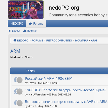
nedoPC.org
Community for electronics hobbyist
NEDOPC
Forums
Logout
Register
NEDOPC
FORUMS
RETROCOMPUTING
MCU/MPU
ARM
ARM
Moderator:
Shaos
Topics
Российский ARM 1986ВЕ91
by
Lavr
»
08 Jun 2017 12:08
1986ВЕ91Т: Что же внутри российского Арма?
by
HardWareMan
»
01 May 2013 09:16
Вопросы начинающего сползать с AVR на AR
by
dtz
»
01 Aug 2014 15:08