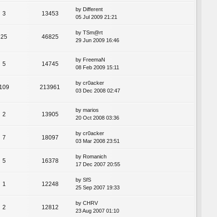
by
Different
3
13453
05 Jul 2009 21:21
by
TSm@rt
25
46825
29 Jun 2009 16:46
by
FreemaN
5
14745
08 Feb 2009 15:11
by
cr0acker
109
213961
03 Dec 2008 02:47
by
marios
2
13905
20 Oct 2008 03:36
by
cr0acker
7
18097
03 Mar 2008 23:51
by
Romanich
5
16378
17 Dec 2007 20:55
by
SfS
1
12248
25 Sep 2007 19:33
by
CHRV
2
12812
23 Aug 2007 01:10