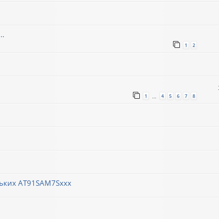
..
1
2
1
4
5
6
7
8
…
ньких AT91SAM7Sxxx