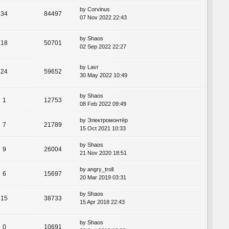
by
Corvinus
34
84497
07 Nov 2022 22:43
by
Shaos
18
50701
02 Sep 2022 22:27
by
Lavr
24
59652
30 May 2022 10:49
by
Shaos
1
12753
08 Feb 2022 09:49
by
Электромонтёр
7
21789
15 Oct 2021 10:33
by
Shaos
9
26004
21 Nov 2020 18:51
by
angry_troll
6
15697
20 Mar 2019 03:31
by
Shaos
15
38733
15 Apr 2018 22:43
by
Shaos
0
10691