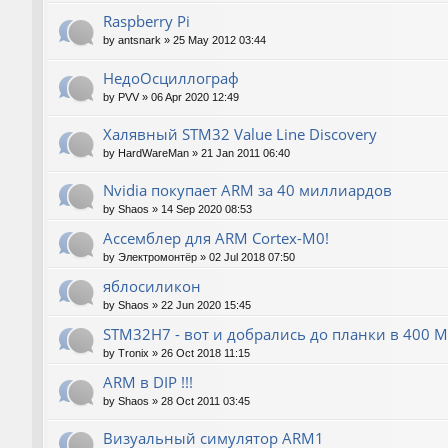
Raspberry Pi
by
antsnark
»
25 May 2012 03:44
НедоОсциллограф
by
PVV
»
06 Apr 2020 12:49
Халявный STM32 Value Line Discovery
by
HardWareMan
»
21 Jan 2011 06:40
Nvidia покупает ARM за 40 миллиардов
by
Shaos
»
14 Sep 2020 08:53
Ассемблер для ARM Cortex-M0!
by
Электромонтёр
»
02 Jul 2018 07:50
яблосиликон
by
Shaos
»
22 Jun 2020 15:45
STM32H7 - вот и добрались до планки в 400 М
by
Tronix
»
26 Oct 2018 11:15
ARM в DIP !!!
by
Shaos
»
28 Oct 2011 03:45
Визуальный симулятор ARM1