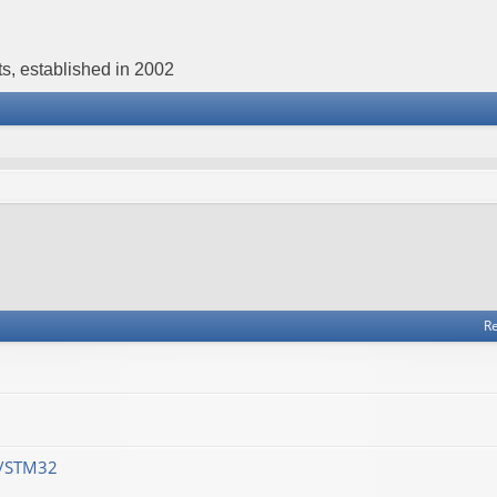
s, established in 2002
Re
M/STM32