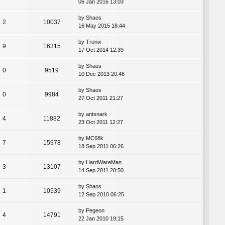
06 Jan 2016 13:03
by
Shaos
2
10037
16 May 2015 18:44
by
Tronix
9
16315
17 Oct 2014 12:39
by
Shaos
0
9519
10 Dec 2013 20:46
by
Shaos
0
9984
27 Oct 2011 21:27
by
antsnark
4
11882
23 Oct 2011 12:27
by
MC68k
7
15978
18 Sep 2011 06:26
by
HardWareMan
3
13107
14 Sep 2011 20:50
by
Shaos
1
10539
12 Sep 2010 06:25
by
Pegeon
4
14791
22 Jan 2010 19:15