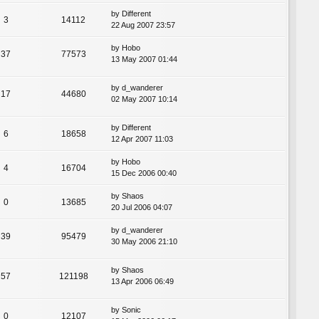
by
Different
3
14112
22 Aug 2007 23:57
by
Hobo
37
77573
13 May 2007 01:44
by
d_wanderer
17
44680
02 May 2007 10:14
by
Different
6
18658
12 Apr 2007 11:03
by
Hobo
4
16704
15 Dec 2006 00:40
by
Shaos
0
13685
20 Jul 2006 04:07
by
d_wanderer
39
95479
30 May 2006 21:10
by
Shaos
57
121198
13 Apr 2006 06:49
by
Sonic
0
12107