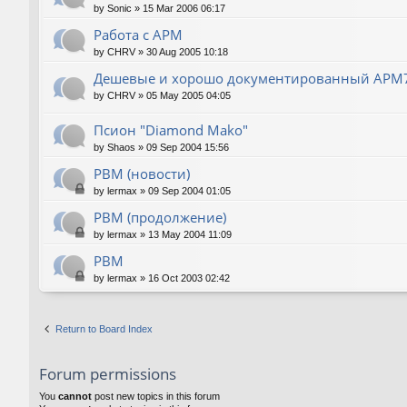
by
Sonic
»
15 Mar 2006 06:17
Работа с АРМ
by
CHRV
»
30 Aug 2005 10:18
Дешевые и хорошо документированный АРМ
by
CHRV
»
05 May 2005 04:05
Псион "Diamond Mako"
by
Shaos
»
09 Sep 2004 15:56
РВМ (новости)
by
lermax
»
09 Sep 2004 01:05
РВМ (продолжение)
by
lermax
»
13 May 2004 11:09
РВМ
by
lermax
»
16 Oct 2003 02:42
Return to Board Index
Forum permissions
You
cannot
post new topics in this forum