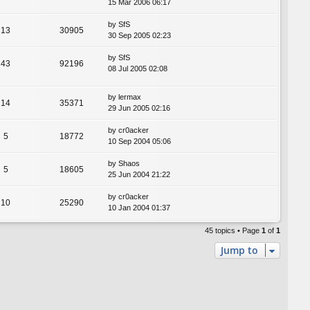
15 Mar 2006 06:17
by
SfS
13
30905
30 Sep 2005 02:23
by
SfS
43
92196
08 Jul 2005 02:08
by
lermax
14
35371
29 Jun 2005 02:16
by
cr0acker
5
18772
10 Sep 2004 05:06
by
Shaos
5
18605
25 Jun 2004 21:22
by
cr0acker
10
25290
10 Jan 2004 01:37
45 topics • Page
1
of
1
Jump to