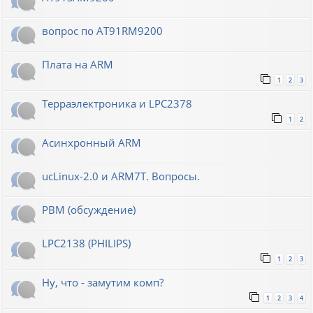
вопрос по AT91RM9200
Плата на ARM
1
2
3
Терраэлектроника и LPC2378
1
2
Асинхронный ARM
ucLinux-2.0 и ARM7T. Вопросы.
РВМ (обсуждение)
LPC2138 (PHILIPS)
1
2
3
Ну, что - замутим комп?
1
2
3
4