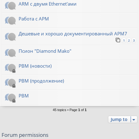
ARM с двумя Ethernet'ами
Работа с АРМ
Дешевые и хорошо документированный АРМ7
1
2
3
Псион "Diamond Mako"
РВМ (новости)
РВМ (продолжение)
РВМ
45 topics • Page
1
of
1
Jump to
Forum permissions