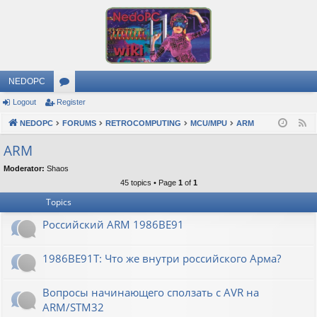
NEDOPC
Logout
Register
or
NEDOPC
u
FORUMS
RETROCOMPUTING
MCU/MPU
ARM
F
e
m
ARM
e
s
Moderator:
Shaos
d
45 topics • Page
1
of
1
Topics
Российский ARM 1986ВЕ91
1986ВЕ91Т: Что же внутри российского Арма?
Вопросы начинающего сползать с AVR на
ARM/STM32