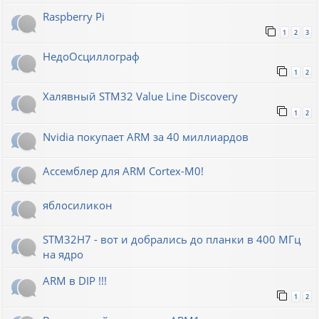
Raspberry Pi
1
2
3
НедоОсциллограф
1
2
Халявный STM32 Value Line Discovery
1
2
Nvidia покупает ARM за 40 миллиардов
Ассемблер для ARM Cortex-M0!
яблосиликон
STM32H7 - вот и добрались до планки в 400 МГц
на ядро
ARM в DIP !!!
1
2