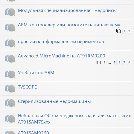
Модульная специализированная "недопись"
ARM-контроллер или помогите начинающему...
1
2
простая платформа для экспериментов
Advanced MicroMachine на AT91RM9200
1
5
6
7
8
…
Учебник по ARM
TVSCOPE
Стерилизованные недо-машины
Небольшая ОС с менеджером задач для махоньких
AT91SAM7Sxxx
AT91SAM9260