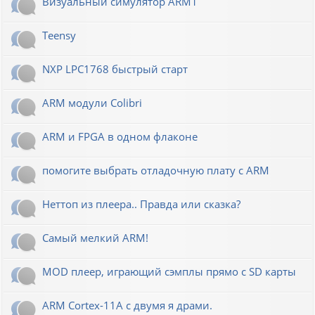
Визуальный симулятор ARM1
Teensy
NXP LPC1768 быстрый старт
ARM модули Colibri
ARM и FPGA в одном флаконе
помогите выбрать отладочную плату с ARM
Неттоп из плеера.. Правда или сказка?
Самый мелкий ARM!
MOD плеер, играющий сэмплы прямо с SD карты
ARM Cortex-11A с двумя я драми.