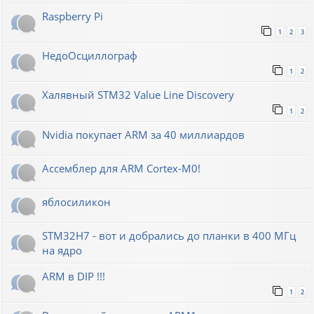
Raspberry Pi
1
2
3
НедоОсциллограф
1
2
Халявный STM32 Value Line Discovery
1
2
Nvidia покупает ARM за 40 миллиардов
Ассемблер для ARM Cortex-M0!
яблосиликон
STM32H7 - вот и добрались до планки в 400 МГц
на ядро
ARM в DIP !!!
1
2