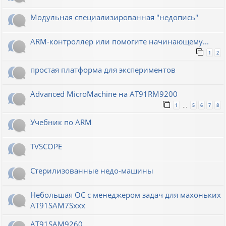
Модульная специализированная "недопись"
ARM-контроллер или помогите начинающему...
1
2
простая платформа для экспериментов
Advanced MicroMachine на AT91RM9200
1
5
6
7
8
…
Учебник по ARM
TVSCOPE
Стерилизованные недо-машины
Небольшая ОС с менеджером задач для махоньких
AT91SAM7Sxxx
AT91SAM9260