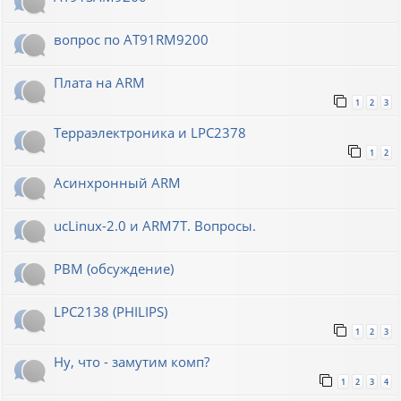
вопрос по AT91RM9200
Плата на ARM
1
2
3
Терраэлектроника и LPC2378
1
2
Асинхронный ARM
ucLinux-2.0 и ARM7T. Вопросы.
РВМ (обсуждение)
LPC2138 (PHILIPS)
1
2
3
Ну, что - замутим комп?
1
2
3
4