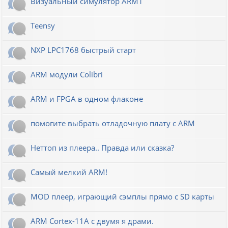
Визуальный симулятор ARM1
Teensy
NXP LPC1768 быстрый старт
ARM модули Colibri
ARM и FPGA в одном флаконе
помогите выбрать отладочную плату с ARM
Неттоп из плеера.. Правда или сказка?
Самый мелкий ARM!
MOD плеер, играющий сэмплы прямо с SD карты
ARM Cortex-11A с двумя я драми.