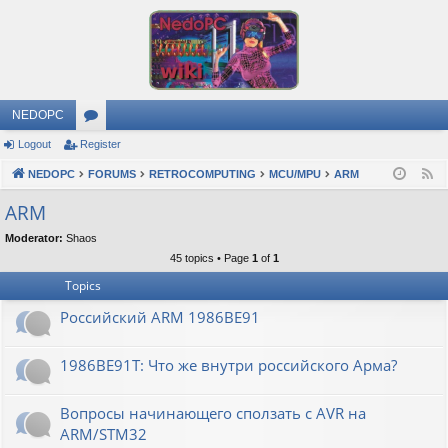
NEDOPC
Logout
Register
or
NEDOPC
u
FORUMS
RETROCOMPUTING
MCU/MPU
ARM
F
e
m
ARM
e
s
Moderator:
Shaos
d
45 topics • Page
1
of
1
Topics
Российский ARM 1986ВЕ91
1986ВЕ91Т: Что же внутри российского Арма?
Вопросы начинающего сползать с AVR на
ARM/STM32