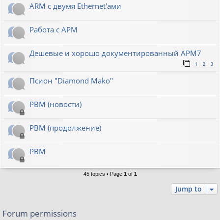
ARM с двумя Ethernet'ами
Работа с АРМ
Дешевые и хорошо документированный АРМ7
1
2
3
Псион "Diamond Mako"
РВМ (новости)
РВМ (продолжение)
РВМ
45 topics • Page
1
of
1
Jump to
Forum permissions