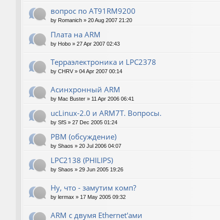
вопрос по AT91RM9200
by
Romanich
»
20 Aug 2007 21:20
Плата на ARM
by
Hobo
»
27 Apr 2007 02:43
Терраэлектроника и LPC2378
by
CHRV
»
04 Apr 2007 00:14
Асинхронный ARM
by
Mac Buster
»
11 Apr 2006 06:41
ucLinux-2.0 и ARM7T. Вопросы.
by
SfS
»
27 Dec 2005 01:24
РВМ (обсуждение)
by
Shaos
»
20 Jul 2006 04:07
LPC2138 (PHILIPS)
by
Shaos
»
29 Jun 2005 19:26
Ну, что - замутим комп?
by
lermax
»
17 May 2005 09:32
ARM с двумя Ethernet'ами