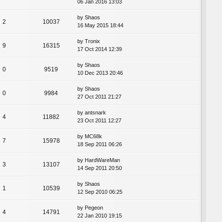
06 Jan 2016 13:03
by
Shaos
2
10037
16 May 2015 18:44
by
Tronix
9
16315
17 Oct 2014 12:39
by
Shaos
0
9519
10 Dec 2013 20:46
by
Shaos
0
9984
27 Oct 2011 21:27
by
antsnark
4
11882
23 Oct 2011 12:27
by
MC68k
7
15978
18 Sep 2011 06:26
by
HardWareMan
3
13107
14 Sep 2011 20:50
by
Shaos
1
10539
12 Sep 2010 06:25
by
Pegeon
4
14791
22 Jan 2010 19:15