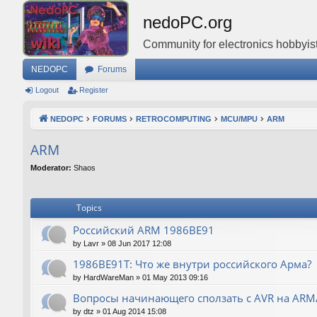
nedoPC.org
Community for electronics hobbyist
NEDOPC
Forums
Logout
Register
NEDOPC
FORUMS
RETROCOMPUTING
MCU/MPU
ARM
ARM
Moderator:
Shaos
Topics
Российский ARM 1986ВЕ91
by
Lavr
»
08 Jun 2017 12:08
1986ВЕ91Т: Что же внутри российского Арма?
by
HardWareMan
»
01 May 2013 09:16
Вопросы начинающего сползать с AVR на AR
by
dtz
»
01 Aug 2014 15:08