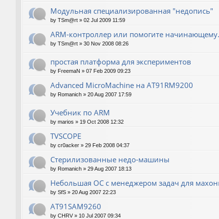
Модульная специализированная "недопись"
by
TSm@rt
»
02 Jul 2009 11:59
ARM-контроллер или помогите начинающему.
by
TSm@rt
»
30 Nov 2008 08:26
простая платформа для экспериментов
by
FreemaN
»
07 Feb 2009 09:23
Advanced MicroMachine на AT91RM9200
by
Romanich
»
20 Aug 2007 17:59
Учебник по ARM
by
marios
»
19 Oct 2008 12:32
TVSCOPE
by
cr0acker
»
29 Feb 2008 04:37
Стерилизованные недо-машины
by
Romanich
»
29 Aug 2007 18:13
Небольшая ОС с менеджером задач для махо
by
SfS
»
20 Aug 2007 22:23
AT91SAM9260
by
CHRV
»
10 Jul 2007 09:34