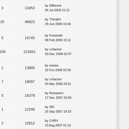
by
Different
3
13453
05 Jul 2009 21:21
by
TSm@rt
25
46823
29 Jun 2009 16:46
by
FreemaN
5
14745
08 Feb 2009 15:11
by
cr0acker
109
213941
03 Dec 2008 02:47
by
marios
2
13905
20 Oct 2008 03:36
by
cr0acker
7
18097
03 Mar 2008 23:51
by
Romanich
5
16378
17 Dec 2007 20:55
by
SfS
1
12248
25 Sep 2007 19:33
by
CHRV
2
12812
23 Aug 2007 01:10