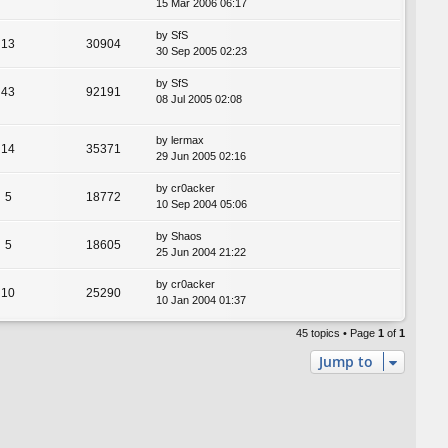
15 Mar 2006 06:17
by
SfS
13
30904
30 Sep 2005 02:23
by
SfS
43
92191
08 Jul 2005 02:08
by
lermax
14
35371
29 Jun 2005 02:16
by
cr0acker
5
18772
10 Sep 2004 05:06
by
Shaos
5
18605
25 Jun 2004 21:22
by
cr0acker
10
25290
10 Jan 2004 01:37
45 topics • Page
1
of
1
Jump to