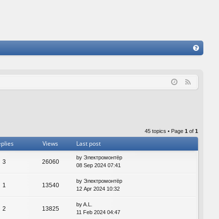
FA
Q
F
e
e
d
45 topics • Page
1
of
1
plies
Views
Last post
by
Электромонтёр
3
26060
08 Sep 2024 07:41
by
Электромонтёр
1
13540
12 Apr 2024 10:32
by
A.L.
2
13825
11 Feb 2024 04:47