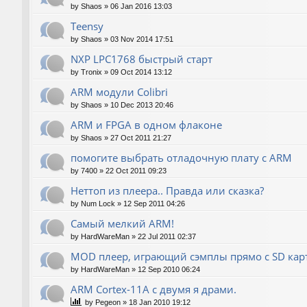
by
Shaos
»
06 Jan 2016 13:03
Teensy
by
Shaos
»
03 Nov 2014 17:51
NXP LPC1768 быстрый старт
by
Tronix
»
09 Oct 2014 13:12
ARM модули Colibri
by
Shaos
»
10 Dec 2013 20:46
ARM и FPGA в одном флаконе
by
Shaos
»
27 Oct 2011 21:27
помогите выбрать отладочную плату с ARM
by
7400
»
22 Oct 2011 09:23
Неттоп из плеера.. Правда или сказка?
by
Num Lock
»
12 Sep 2011 04:26
Самый мелкий ARM!
by
HardWareMan
»
22 Jul 2011 02:37
MOD плеер, играющий сэмплы прямо с SD кар
by
HardWareMan
»
12 Sep 2010 06:24
ARM Cortex-11A с двумя я драми.
by
Pegeon
»
18 Jan 2010 19:12