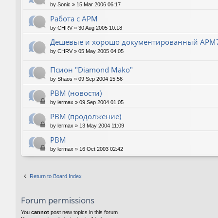
by
Sonic
»
15 Mar 2006 06:17
Работа с АРМ
by
CHRV
»
30 Aug 2005 10:18
Дешевые и хорошо документированный АРМ
by
CHRV
»
05 May 2005 04:05
Псион "Diamond Mako"
by
Shaos
»
09 Sep 2004 15:56
РВМ (новости)
by
lermax
»
09 Sep 2004 01:05
РВМ (продолжение)
by
lermax
»
13 May 2004 11:09
РВМ
by
lermax
»
16 Oct 2003 02:42
Return to Board Index
Forum permissions
You
cannot
post new topics in this forum