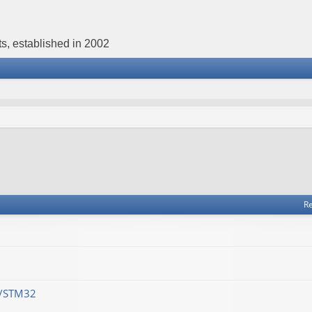
s, established in 2002
Re
M/STM32