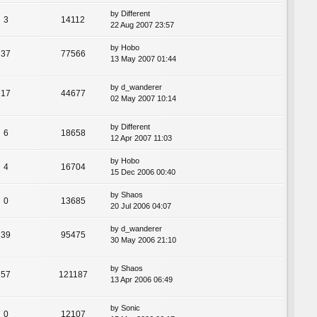
by
Different
3
14112
22 Aug 2007 23:57
by
Hobo
37
77566
13 May 2007 01:44
by
d_wanderer
17
44677
02 May 2007 10:14
by
Different
6
18658
12 Apr 2007 11:03
by
Hobo
4
16704
15 Dec 2006 00:40
by
Shaos
0
13685
20 Jul 2006 04:07
by
d_wanderer
39
95475
30 May 2006 21:10
by
Shaos
57
121187
13 Apr 2006 06:49
by
Sonic
0
12107