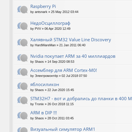
Raspberry Pi
by
antsnark
»
25 May 2012 03:44
НедоОсциллограф
by
PVV
»
06 Apr 2020 12:49
Халявный STM32 Value Line Discovery
by
HardWareMan
»
21 Jan 2011 06:40
Nvidia покупает ARM за 40 миллиардов
by
Shaos
»
14 Sep 2020 08:53
Ассемблер для ARM Cortex-M0!
by
Электромонтёр
»
02 Jul 2018 07:50
яблосиликон
by
Shaos
»
22 Jun 2020 15:45
STM32H7 - вот и добрались до планки в 400 М
by
Tronix
»
26 Oct 2018 11:15
ARM в DIP !!!
by
Shaos
»
28 Oct 2011 03:45
Визуальный симулятор ARM1