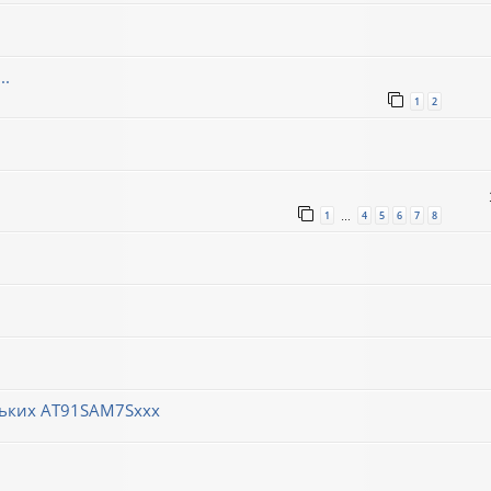
..
1
2
1
4
5
6
7
8
…
ньких AT91SAM7Sxxx