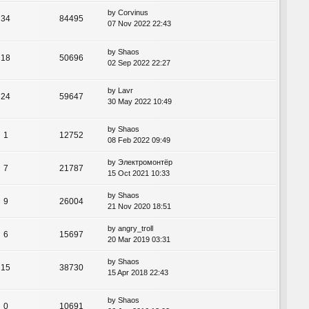
by
Corvinus
34
84495
07 Nov 2022 22:43
by
Shaos
18
50696
02 Sep 2022 22:27
by
Lavr
24
59647
30 May 2022 10:49
by
Shaos
1
12752
08 Feb 2022 09:49
by
Электромонтёр
7
21787
15 Oct 2021 10:33
by
Shaos
9
26004
21 Nov 2020 18:51
by
angry_troll
6
15697
20 Mar 2019 03:31
by
Shaos
15
38730
15 Apr 2018 22:43
by
Shaos
0
10691