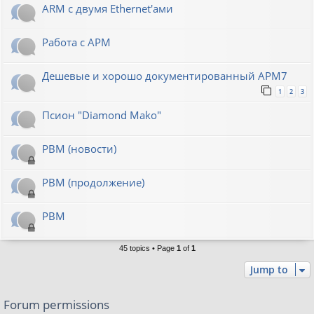
ARM с двумя Ethernet'ами
Работа с АРМ
Дешевые и хорошо документированный АРМ7
1
2
3
Псион "Diamond Mako"
РВМ (новости)
РВМ (продолжение)
РВМ
45 topics • Page
1
of
1
Jump to
Forum permissions