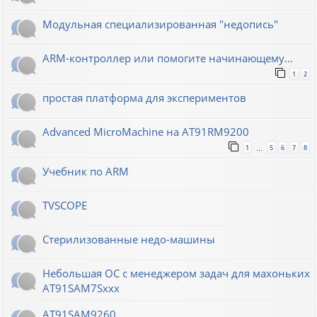
Модульная специализированная "недопись"
ARM-контроллер или помогите начинающему...
1
2
простая платформа для экспериментов
Advanced MicroMachine на AT91RM9200
1
5
6
7
8
…
Учебник по ARM
TVSCOPE
Стерилизованные недо-машины
Небольшая ОС с менеджером задач для махоньких
AT91SAM7Sxxx
AT91SAM9260