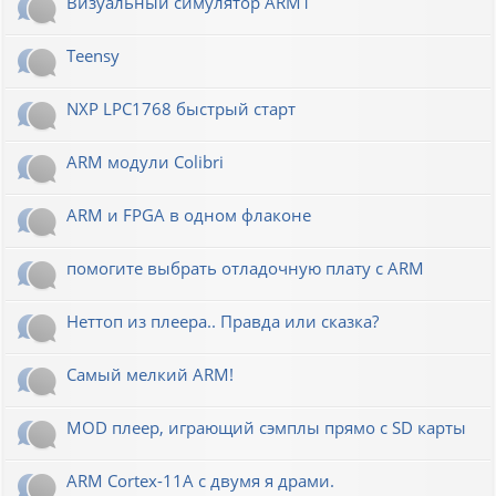
Визуальный симулятор ARM1
Teensy
NXP LPC1768 быстрый старт
ARM модули Colibri
ARM и FPGA в одном флаконе
помогите выбрать отладочную плату с ARM
Неттоп из плеера.. Правда или сказка?
Самый мелкий ARM!
MOD плеер, играющий сэмплы прямо с SD карты
ARM Cortex-11A с двумя я драми.