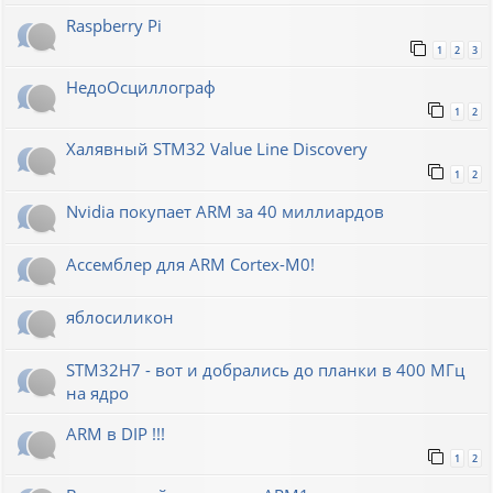
Raspberry Pi
1
2
3
НедоОсциллограф
1
2
Халявный STM32 Value Line Discovery
1
2
Nvidia покупает ARM за 40 миллиардов
Ассемблер для ARM Cortex-M0!
яблосиликон
STM32H7 - вот и добрались до планки в 400 МГц
на ядро
ARM в DIP !!!
1
2