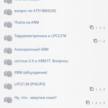
вопрос по AT91RM9200
Плата на ARM
1
2
3
Терраэлектроника и LPC2378
1
2
Асинхронный ARM
ucLinux-2.0 и ARM7T. Вопросы.
РВМ (обсуждение)
LPC2138 (PHILIPS)
1
2
3
Ну, что - замутим комп?
1
2
3
4