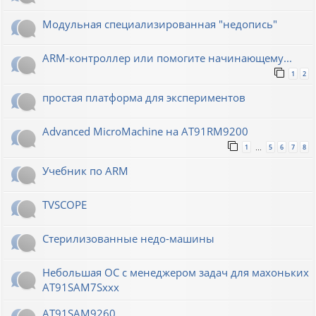
Модульная специализированная "недопись"
ARM-контроллер или помогите начинающему...
1
2
простая платформа для экспериментов
Advanced MicroMachine на AT91RM9200
1
5
6
7
8
…
Учебник по ARM
TVSCOPE
Стерилизованные недо-машины
Небольшая ОС с менеджером задач для махоньких
AT91SAM7Sxxx
AT91SAM9260