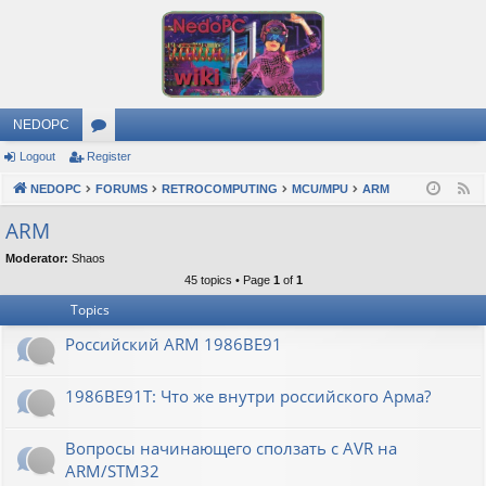
NEDOPC
Logout
Register
or
NEDOPC
u
FORUMS
RETROCOMPUTING
MCU/MPU
ARM
F
e
m
ARM
e
s
Moderator:
Shaos
d
45 topics • Page
1
of
1
Topics
Российский ARM 1986ВЕ91
1986ВЕ91Т: Что же внутри российского Арма?
Вопросы начинающего сползать с AVR на
ARM/STM32