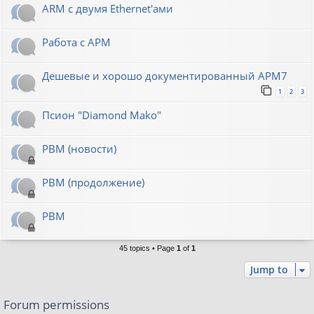
ARM с двумя Ethernet'ами
Работа с АРМ
Дешевые и хорошо документированный АРМ7
1
2
3
Псион "Diamond Mako"
РВМ (новости)
РВМ (продолжение)
РВМ
45 topics • Page
1
of
1
Jump to
Forum permissions