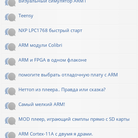
Визуальный симулятор ARM1
Teensy
NXP LPC1768 быстрый старт
ARM модули Colibri
ARM и FPGA в одном флаконе
помогите выбрать отладочную плату с ARM
Неттоп из плеера.. Правда или сказка?
Самый мелкий ARM!
MOD плеер, играющий сэмплы прямо с SD карты
ARM Cortex-11A с двумя я драми.