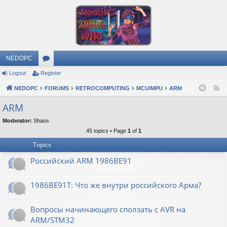
NEDOPC
Logout
Register
or
NEDOPC
u
FORUMS
RETROCOMPUTING
MCU/MPU
ARM
F
e
m
ARM
e
s
Moderator:
Shaos
d
45 topics • Page
1
of
1
Topics
Российский ARM 1986ВЕ91
1986ВЕ91Т: Что же внутри российского Арма?
Вопросы начинающего сползать с AVR на
ARM/STM32