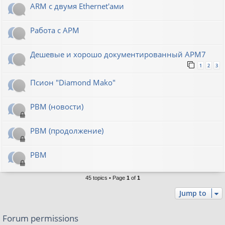
ARM с двумя Ethernet'ами
Работа с АРМ
Дешевые и хорошо документированный АРМ7
1
2
3
Псион "Diamond Mako"
РВМ (новости)
РВМ (продолжение)
РВМ
45 topics • Page
1
of
1
Jump to
Forum permissions