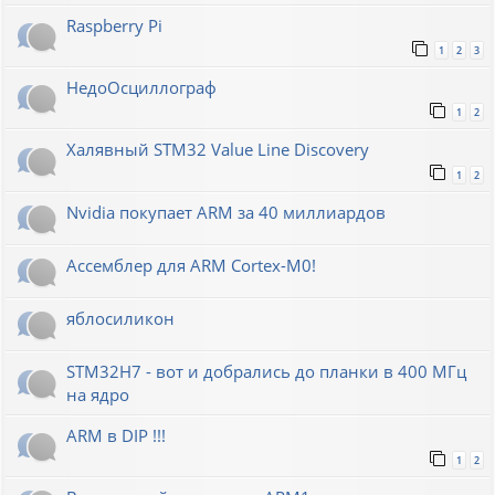
Raspberry Pi
1
2
3
НедоОсциллограф
1
2
Халявный STM32 Value Line Discovery
1
2
Nvidia покупает ARM за 40 миллиардов
Ассемблер для ARM Cortex-M0!
яблосиликон
STM32H7 - вот и добрались до планки в 400 МГц
на ядро
ARM в DIP !!!
1
2