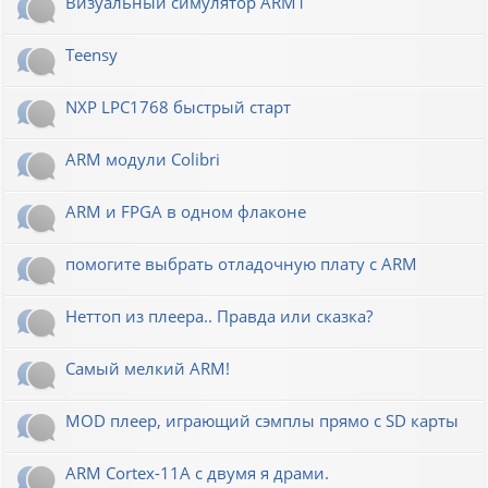
Визуальный симулятор ARM1
Teensy
NXP LPC1768 быстрый старт
ARM модули Colibri
ARM и FPGA в одном флаконе
помогите выбрать отладочную плату с ARM
Неттоп из плеера.. Правда или сказка?
Самый мелкий ARM!
MOD плеер, играющий сэмплы прямо с SD карты
ARM Cortex-11A с двумя я драми.