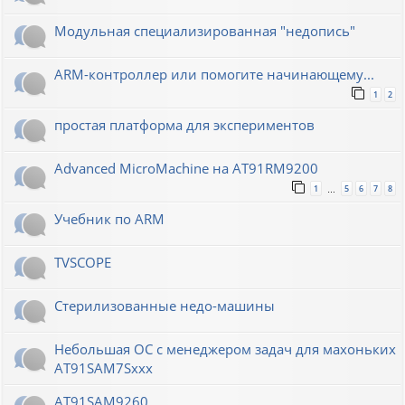
Модульная специализированная "недопись"
ARM-контроллер или помогите начинающему...
1
2
простая платформа для экспериментов
Advanced MicroMachine на AT91RM9200
1
5
6
7
8
…
Учебник по ARM
TVSCOPE
Стерилизованные недо-машины
Небольшая ОС с менеджером задач для махоньких
AT91SAM7Sxxx
AT91SAM9260