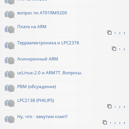
вопрос по AT91RM9200
Плата на ARM
1
2
3
Терраэлектроника и LPC2378
1
2
Асинхронный ARM
ucLinux-2.0 и ARM7T. Вопросы.
РВМ (обсуждение)
LPC2138 (PHILIPS)
1
2
3
Ну, что - замутим комп?
1
2
3
4