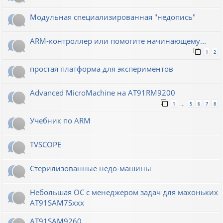
Модульная специализированная "недопись"
ARM-контроллер или помогите начинающему...
1
2
простая платформа для экспериментов
Advanced MicroMachine на AT91RM9200
1
5
6
7
8
…
Учебник по ARM
TVSCOPE
Стерилизованные недо-машины
Небольшая ОС с менеджером задач для махоньких
AT91SAM7Sxxx
AT91SAM9260