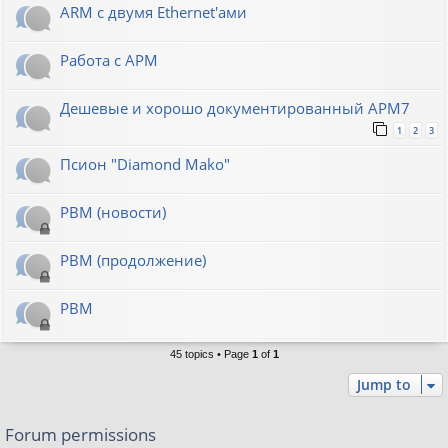
ARM с двумя Ethernet'ами
Работа с АРМ
Дешевые и хорошо документированный АРМ7
1
2
3
Псион "Diamond Mako"
РВМ (новости)
РВМ (продолжение)
РВМ
45 topics • Page
1
of
1
Jump to
Forum permissions