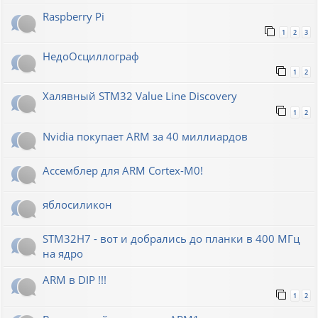
Raspberry Pi
1
2
3
НедоОсциллограф
1
2
Халявный STM32 Value Line Discovery
1
2
Nvidia покупает ARM за 40 миллиардов
Ассемблер для ARM Cortex-M0!
яблосиликон
STM32H7 - вот и добрались до планки в 400 МГц
на ядро
ARM в DIP !!!
1
2