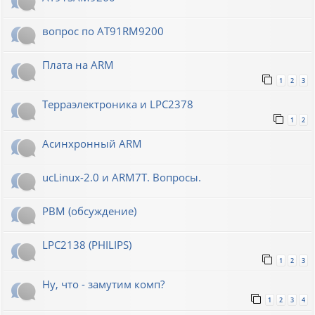
вопрос по AT91RM9200
Плата на ARM
1
2
3
Терраэлектроника и LPC2378
1
2
Асинхронный ARM
ucLinux-2.0 и ARM7T. Вопросы.
РВМ (обсуждение)
LPC2138 (PHILIPS)
1
2
3
Ну, что - замутим комп?
1
2
3
4