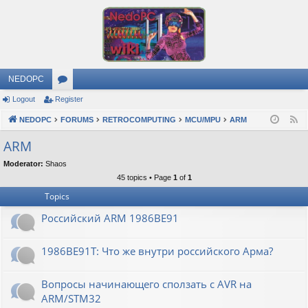
NEDOPC
Logout
Register
or
NEDOPC
u
FORUMS
RETROCOMPUTING
MCU/MPU
ARM
F
e
m
ARM
e
s
Moderator:
Shaos
d
45 topics • Page
1
of
1
Topics
Российский ARM 1986ВЕ91
1986ВЕ91Т: Что же внутри российского Арма?
Вопросы начинающего сползать с AVR на
ARM/STM32