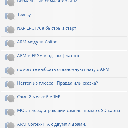
Визуальный симулятор ARM1
Teensy
NXP LPC1768 быстрый старт
ARM модули Colibri
ARM и FPGA в одном флаконе
помогите выбрать отладочную плату с ARM
Неттоп из плеера.. Правда или сказка?
Самый мелкий ARM!
MOD плеер, играющий сэмплы прямо с SD карты
ARM Cortex-11A с двумя я драми.