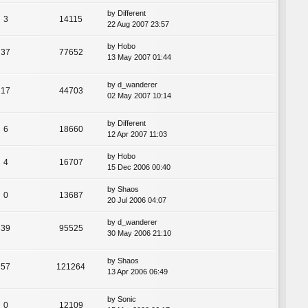
by
Different
3
14115
22 Aug 2007 23:57
by
Hobo
37
77652
13 May 2007 01:44
by
d_wanderer
17
44703
02 May 2007 10:14
by
Different
6
18660
12 Apr 2007 11:03
by
Hobo
4
16707
15 Dec 2006 00:40
by
Shaos
0
13687
20 Jul 2006 04:07
by
d_wanderer
39
95525
30 May 2006 21:10
by
Shaos
57
121264
13 Apr 2006 06:49
by
Sonic
0
12109