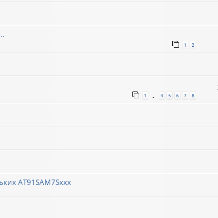
..
1
2
1
4
5
6
7
8
…
ньких AT91SAM7Sxxx