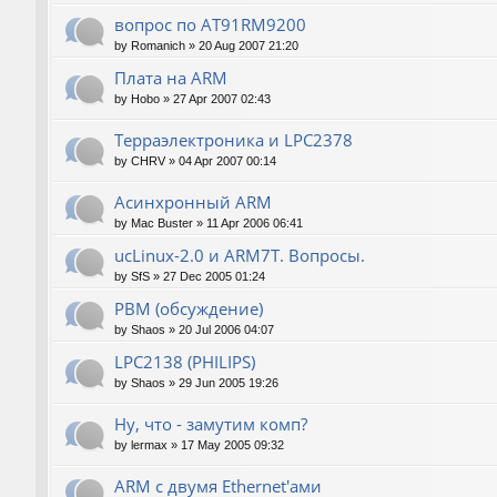
вопрос по AT91RM9200
by
Romanich
»
20 Aug 2007 21:20
Плата на ARM
by
Hobo
»
27 Apr 2007 02:43
Терраэлектроника и LPC2378
by
CHRV
»
04 Apr 2007 00:14
Асинхронный ARM
by
Mac Buster
»
11 Apr 2006 06:41
ucLinux-2.0 и ARM7T. Вопросы.
by
SfS
»
27 Dec 2005 01:24
РВМ (обсуждение)
by
Shaos
»
20 Jul 2006 04:07
LPC2138 (PHILIPS)
by
Shaos
»
29 Jun 2005 19:26
Ну, что - замутим комп?
by
lermax
»
17 May 2005 09:32
ARM с двумя Ethernet'ами