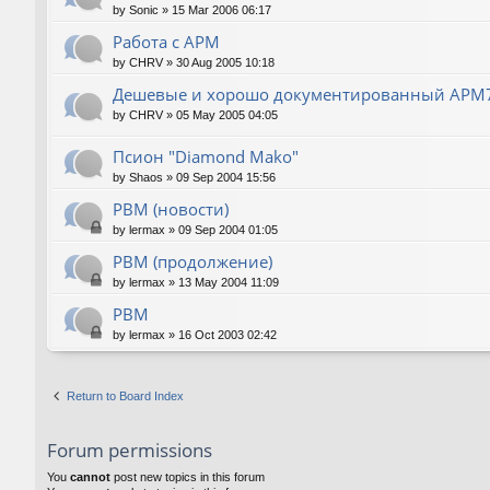
by
Sonic
»
15 Mar 2006 06:17
Работа с АРМ
by
CHRV
»
30 Aug 2005 10:18
Дешевые и хорошо документированный АРМ
by
CHRV
»
05 May 2005 04:05
Псион "Diamond Mako"
by
Shaos
»
09 Sep 2004 15:56
РВМ (новости)
by
lermax
»
09 Sep 2004 01:05
РВМ (продолжение)
by
lermax
»
13 May 2004 11:09
РВМ
by
lermax
»
16 Oct 2003 02:42
Return to Board Index
Forum permissions
You
cannot
post new topics in this forum