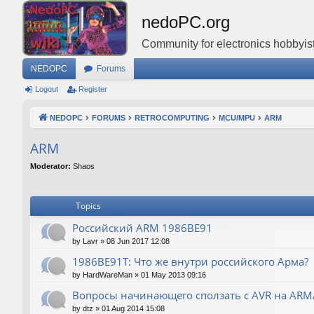
nedoPC.org
Community for electronics hobbyist
NEDOPC
Forums
Logout
Register
NEDOPC
FORUMS
RETROCOMPUTING
MCU/MPU
ARM
ARM
Moderator:
Shaos
Topics
Российский ARM 1986ВЕ91
by
Lavr
»
08 Jun 2017 12:08
1986ВЕ91Т: Что же внутри российского Арма?
by
HardWareMan
»
01 May 2013 09:16
Вопросы начинающего сползать с AVR на AR
by
dtz
»
01 Aug 2014 15:08