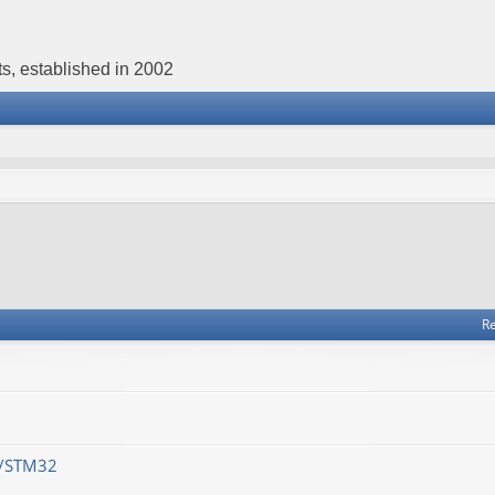
s, established in 2002
Re
M/STM32