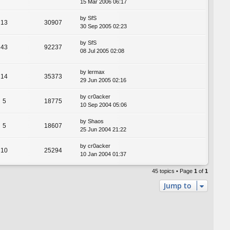
15 Mar 2006 06:17
by
SfS
13
30907
30 Sep 2005 02:23
by
SfS
43
92237
08 Jul 2005 02:08
by
lermax
14
35373
29 Jun 2005 02:16
by
cr0acker
5
18775
10 Sep 2004 05:06
by
Shaos
5
18607
25 Jun 2004 21:22
by
cr0acker
10
25294
10 Jan 2004 01:37
45 topics • Page
1
of
1
Jump to