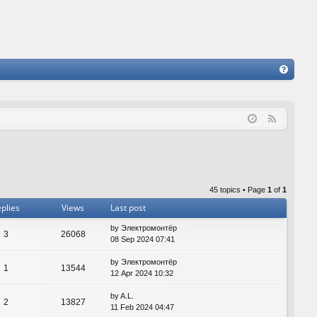
FA
Q
F
e
e
d
45 topics • Page
1
of
1
plies
Views
Last post
by
Электромонтёр
3
26068
08 Sep 2024 07:41
by
Электромонтёр
1
13544
12 Apr 2024 10:32
by
A.L.
2
13827
11 Feb 2024 04:47