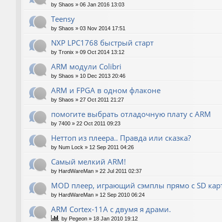
by
Shaos
»
06 Jan 2016 13:03
Teensy
by
Shaos
»
03 Nov 2014 17:51
NXP LPC1768 быстрый старт
by
Tronix
»
09 Oct 2014 13:12
ARM модули Colibri
by
Shaos
»
10 Dec 2013 20:46
ARM и FPGA в одном флаконе
by
Shaos
»
27 Oct 2011 21:27
помогите выбрать отладочную плату с ARM
by
7400
»
22 Oct 2011 09:23
Неттоп из плеера.. Правда или сказка?
by
Num Lock
»
12 Sep 2011 04:26
Самый мелкий ARM!
by
HardWareMan
»
22 Jul 2011 02:37
MOD плеер, играющий сэмплы прямо с SD кар
by
HardWareMan
»
12 Sep 2010 06:24
ARM Cortex-11A с двумя я драми.
by
Pegeon
»
18 Jan 2010 19:12