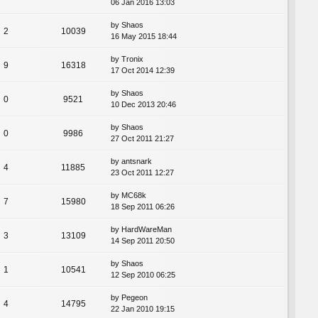
06 Jan 2016 13:03
by
Shaos
2
10039
16 May 2015 18:44
by
Tronix
9
16318
17 Oct 2014 12:39
by
Shaos
0
9521
10 Dec 2013 20:46
by
Shaos
0
9986
27 Oct 2011 21:27
by
antsnark
4
11885
23 Oct 2011 12:27
by
MC68k
7
15980
18 Sep 2011 06:26
by
HardWareMan
3
13109
14 Sep 2011 20:50
by
Shaos
1
10541
12 Sep 2010 06:25
by
Pegeon
4
14795
22 Jan 2010 19:15