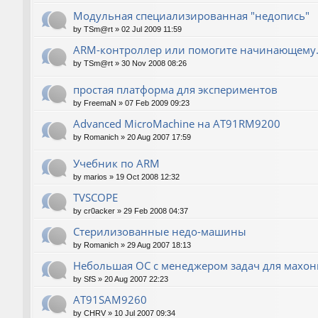
Модульная специализированная "недопись"
by
TSm@rt
»
02 Jul 2009 11:59
ARM-контроллер или помогите начинающему.
by
TSm@rt
»
30 Nov 2008 08:26
простая платформа для экспериментов
by
FreemaN
»
07 Feb 2009 09:23
Advanced MicroMachine на AT91RM9200
by
Romanich
»
20 Aug 2007 17:59
Учебник по ARM
by
marios
»
19 Oct 2008 12:32
TVSCOPE
by
cr0acker
»
29 Feb 2008 04:37
Стерилизованные недо-машины
by
Romanich
»
29 Aug 2007 18:13
Небольшая ОС с менеджером задач для махо
by
SfS
»
20 Aug 2007 22:23
AT91SAM9260
by
CHRV
»
10 Jul 2007 09:34