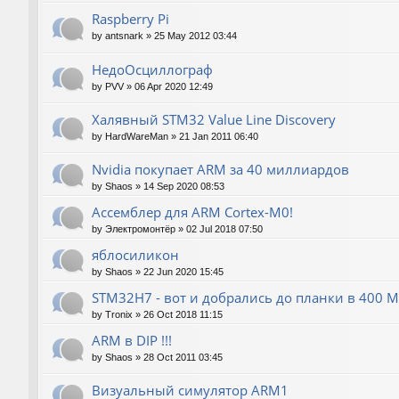
Raspberry Pi
by
antsnark
»
25 May 2012 03:44
НедоОсциллограф
by
PVV
»
06 Apr 2020 12:49
Халявный STM32 Value Line Discovery
by
HardWareMan
»
21 Jan 2011 06:40
Nvidia покупает ARM за 40 миллиардов
by
Shaos
»
14 Sep 2020 08:53
Ассемблер для ARM Cortex-M0!
by
Электромонтёр
»
02 Jul 2018 07:50
яблосиликон
by
Shaos
»
22 Jun 2020 15:45
STM32H7 - вот и добрались до планки в 400 М
by
Tronix
»
26 Oct 2018 11:15
ARM в DIP !!!
by
Shaos
»
28 Oct 2011 03:45
Визуальный симулятор ARM1