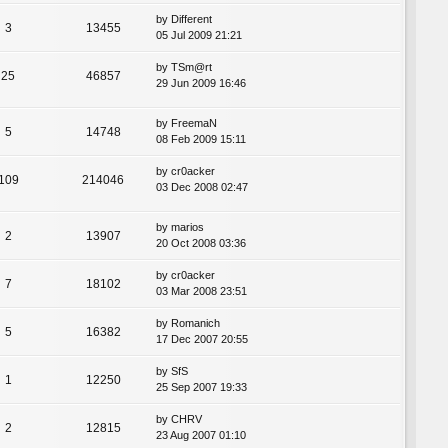
by
Different
3
13455
05 Jul 2009 21:21
by
TSm@rt
25
46857
29 Jun 2009 16:46
by
FreemaN
5
14748
08 Feb 2009 15:11
by
cr0acker
109
214046
03 Dec 2008 02:47
by
marios
2
13907
20 Oct 2008 03:36
by
cr0acker
7
18102
03 Mar 2008 23:51
by
Romanich
5
16382
17 Dec 2007 20:55
by
SfS
1
12250
25 Sep 2007 19:33
by
CHRV
2
12815
23 Aug 2007 01:10