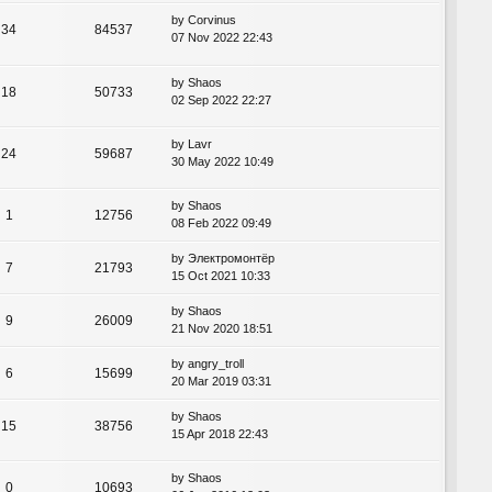
by
Corvinus
34
84537
07 Nov 2022 22:43
by
Shaos
18
50733
02 Sep 2022 22:27
by
Lavr
24
59687
30 May 2022 10:49
by
Shaos
1
12756
08 Feb 2022 09:49
by
Электромонтёр
7
21793
15 Oct 2021 10:33
by
Shaos
9
26009
21 Nov 2020 18:51
by
angry_troll
6
15699
20 Mar 2019 03:31
by
Shaos
15
38756
15 Apr 2018 22:43
by
Shaos
0
10693