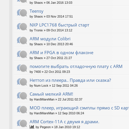
by
Shaos
»
06 Jan 2016 13:03
Teensy
by
Shaos
»
03 Nov 2014 17:51
NXP LPC1768 быстрый старт
by
Tronix
»
09 Oct 2014 13:12
ARM модули Colibri
by
Shaos
»
10 Dec 2013 20:46
ARM и FPGA в одном флаконе
by
Shaos
»
27 Oct 2011 21:27
помогите выбрать отладочную плату с ARM
by
7400
»
22 Oct 2011 09:23
Неттоп из плеера.. Правда или сказка?
by
Num Lock
»
12 Sep 2011 04:26
Самый мелкий ARM!
by
HardWareMan
»
22 Jul 2011 02:37
MOD плеер, играющий сэмплы прямо с SD кар
by
HardWareMan
»
12 Sep 2010 06:24
ARM Cortex-11A с двумя я драми.
by
Pegeon
»
18 Jan 2010 19:12