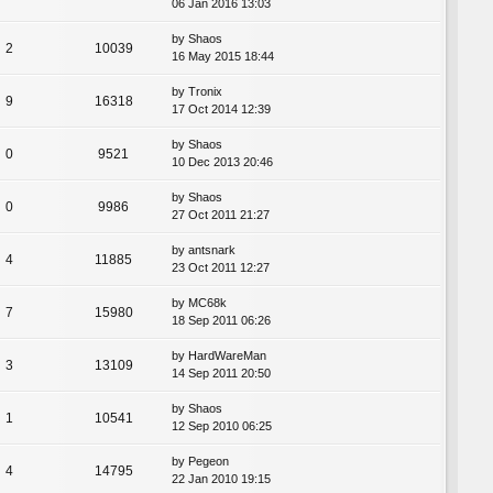
06 Jan 2016 13:03
by
Shaos
2
10039
16 May 2015 18:44
by
Tronix
9
16318
17 Oct 2014 12:39
by
Shaos
0
9521
10 Dec 2013 20:46
by
Shaos
0
9986
27 Oct 2011 21:27
by
antsnark
4
11885
23 Oct 2011 12:27
by
MC68k
7
15980
18 Sep 2011 06:26
by
HardWareMan
3
13109
14 Sep 2011 20:50
by
Shaos
1
10541
12 Sep 2010 06:25
by
Pegeon
4
14795
22 Jan 2010 19:15