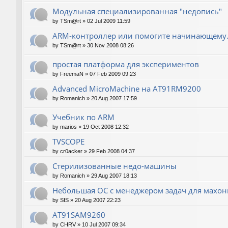
Модульная специализированная "недопись"
by
TSm@rt
»
02 Jul 2009 11:59
ARM-контроллер или помогите начинающему.
by
TSm@rt
»
30 Nov 2008 08:26
простая платформа для экспериментов
by
FreemaN
»
07 Feb 2009 09:23
Advanced MicroMachine на AT91RM9200
by
Romanich
»
20 Aug 2007 17:59
Учебник по ARM
by
marios
»
19 Oct 2008 12:32
TVSCOPE
by
cr0acker
»
29 Feb 2008 04:37
Стерилизованные недо-машины
by
Romanich
»
29 Aug 2007 18:13
Небольшая ОС с менеджером задач для махо
by
SfS
»
20 Aug 2007 22:23
AT91SAM9260
by
CHRV
»
10 Jul 2007 09:34