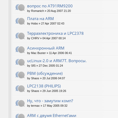
вопрос по AT91RM9200
by
Romanich
»
20 Aug 2007 21:20
Плата на ARM
by
Hobo
»
27 Apr 2007 02:43
Терраэлектроника и LPC2378
by
CHRV
»
04 Apr 2007 00:14
Асинхронный ARM
by
Mac Buster
»
11 Apr 2006 06:41
ucLinux-2.0 и ARM7T. Вопросы.
by
SfS
»
27 Dec 2005 01:24
РВМ (обсуждение)
by
Shaos
»
20 Jul 2006 04:07
LPC2138 (PHILIPS)
by
Shaos
»
29 Jun 2005 19:26
Ну, что - замутим комп?
by
lermax
»
17 May 2005 09:32
ARM с двумя Ethernet'ами