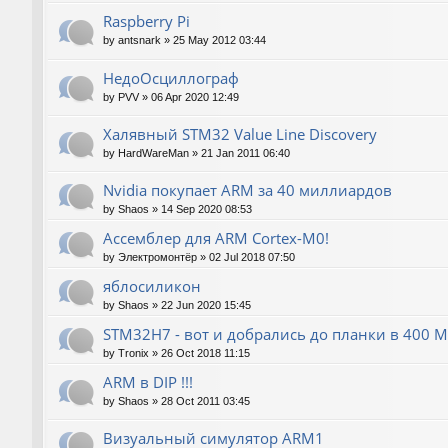
Raspberry Pi
by
antsnark
»
25 May 2012 03:44
НедоОсциллограф
by
PVV
»
06 Apr 2020 12:49
Халявный STM32 Value Line Discovery
by
HardWareMan
»
21 Jan 2011 06:40
Nvidia покупает ARM за 40 миллиардов
by
Shaos
»
14 Sep 2020 08:53
Ассемблер для ARM Cortex-M0!
by
Электромонтёр
»
02 Jul 2018 07:50
яблосиликон
by
Shaos
»
22 Jun 2020 15:45
STM32H7 - вот и добрались до планки в 400 М
by
Tronix
»
26 Oct 2018 11:15
ARM в DIP !!!
by
Shaos
»
28 Oct 2011 03:45
Визуальный симулятор ARM1