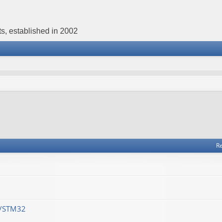
s, established in 2002
Re
M/STM32