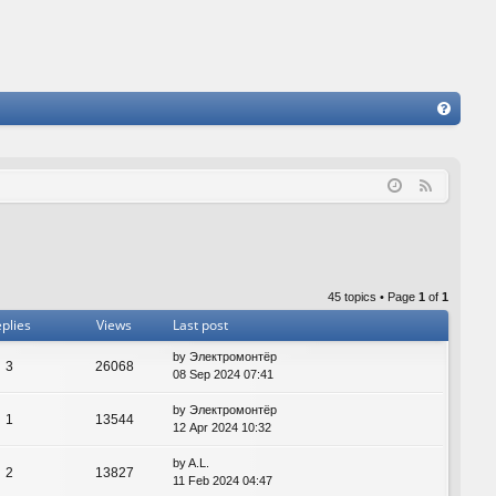
FA
Q
F
e
e
d
45 topics • Page
1
of
1
plies
Views
Last post
by
Электромонтёр
3
26068
08 Sep 2024 07:41
by
Электромонтёр
1
13544
12 Apr 2024 10:32
by
A.L.
2
13827
11 Feb 2024 04:47