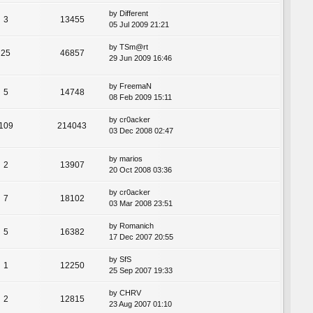
by
Different
3
13455
05 Jul 2009 21:21
by
TSm@rt
25
46857
29 Jun 2009 16:46
by
FreemaN
5
14748
08 Feb 2009 15:11
by
cr0acker
109
214043
03 Dec 2008 02:47
by
marios
2
13907
20 Oct 2008 03:36
by
cr0acker
7
18102
03 Mar 2008 23:51
by
Romanich
5
16382
17 Dec 2007 20:55
by
SfS
1
12250
25 Sep 2007 19:33
by
CHRV
2
12815
23 Aug 2007 01:10