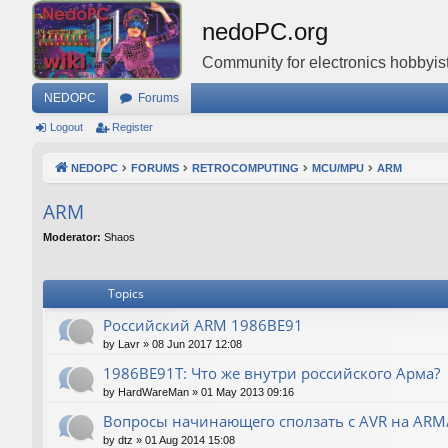
nedoPC.org
Community for electronics hobbyist
NEDOPC
Forums
Logout
Register
NEDOPC
FORUMS
RETROCOMPUTING
MCU/MPU
ARM
ARM
Moderator:
Shaos
Topics
Российский ARM 1986ВЕ91
by
Lavr
»
08 Jun 2017 12:08
1986ВЕ91Т: Что же внутри российского Арма?
by
HardWareMan
»
01 May 2013 09:16
Вопросы начинающего сползать с AVR на AR
by
dtz
»
01 Aug 2014 15:08