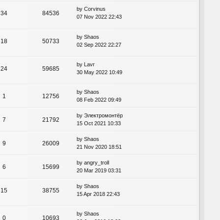
by
Corvinus
34
84536
07 Nov 2022 22:43
by
Shaos
18
50733
02 Sep 2022 22:27
by
Lavr
24
59685
30 May 2022 10:49
by
Shaos
1
12756
08 Feb 2022 09:49
by
Электромонтёр
7
21792
15 Oct 2021 10:33
by
Shaos
9
26009
21 Nov 2020 18:51
by
angry_troll
6
15699
20 Mar 2019 03:31
by
Shaos
15
38755
15 Apr 2018 22:43
by
Shaos
0
10693