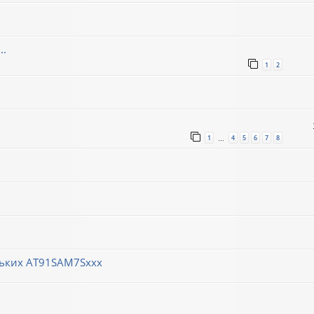
..
1
2
1
4
5
6
7
8
…
ньких AT91SAM7Sxxx