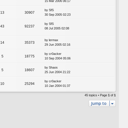
15 Mar 2006 06:17
by
SfS
13
30907
30 Sep 2005 02:23
by
SfS
43
92237
08 Jul 2005 02:08
by
lermax
14
35373
29 Jun 2005 02:16
by
cr0acker
5
18775
10 Sep 2004 05:06
by
Shaos
5
18607
25 Jun 2004 21:22
by
cr0acker
10
25294
10 Jan 2004 01:37
45 topics • Page
1
of
1
Jump to