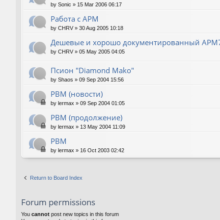
by
Sonic
»
15 Mar 2006 06:17
Работа с АРМ
by
CHRV
»
30 Aug 2005 10:18
Дешевые и хорошо документированный АРМ
by
CHRV
»
05 May 2005 04:05
Псион "Diamond Mako"
by
Shaos
»
09 Sep 2004 15:56
РВМ (новости)
by
lermax
»
09 Sep 2004 01:05
РВМ (продолжение)
by
lermax
»
13 May 2004 11:09
РВМ
by
lermax
»
16 Oct 2003 02:42
Return to Board Index
Forum permissions
You
cannot
post new topics in this forum