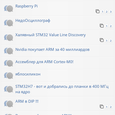
Raspberry Pi
1
2
3
НедоОсциллограф
1
2
Халявный STM32 Value Line Discovery
1
2
Nvidia покупает ARM за 40 миллиардов
Ассемблер для ARM Cortex-M0!
яблосиликон
STM32H7 - вот и добрались до планки в 400 МГц
на ядро
ARM в DIP !!!
1
2