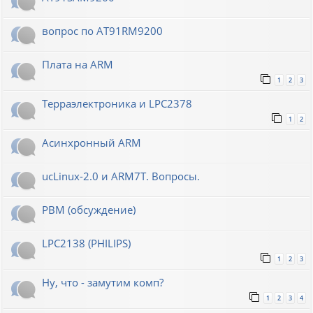
вопрос по AT91RM9200
Плата на ARM
1
2
3
Терраэлектроника и LPC2378
1
2
Асинхронный ARM
ucLinux-2.0 и ARM7T. Вопросы.
РВМ (обсуждение)
LPC2138 (PHILIPS)
1
2
3
Ну, что - замутим комп?
1
2
3
4