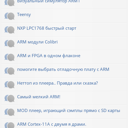
Визуальный симулятор ARM1
Teensy
NXP LPC1768 быстрый старт
ARM модули Colibri
ARM и FPGA в одном флаконе
помогите выбрать отладочную плату с ARM
Неттоп из плеера.. Правда или сказка?
Самый мелкий ARM!
MOD плеер, играющий сэмплы прямо с SD карты
ARM Cortex-11A с двумя я драми.