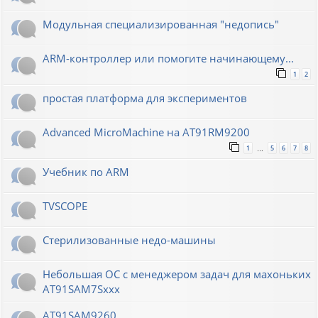
Модульная специализированная "недопись"
ARM-контроллер или помогите начинающему...
1
2
простая платформа для экспериментов
Advanced MicroMachine на AT91RM9200
1
5
6
7
8
…
Учебник по ARM
TVSCOPE
Стерилизованные недо-машины
Небольшая ОС с менеджером задач для махоньких
AT91SAM7Sxxx
AT91SAM9260