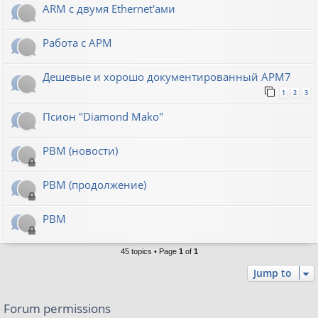
ARM с двумя Ethernet'ами
Работа с АРМ
Дешевые и хорошо документированный АРМ7
1
2
3
Псион "Diamond Mako"
РВМ (новости)
РВМ (продолжение)
РВМ
45 topics • Page
1
of
1
Jump to
Forum permissions