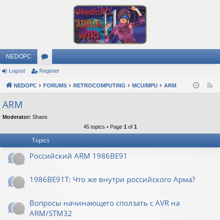
NEDOPC
Logout
Register
or
NEDOPC
u
FORUMS
RETROCOMPUTING
MCU/MPU
ARM
F
e
m
ARM
e
s
Moderator:
Shaos
d
45 topics • Page
1
of
1
Topics
Российский ARM 1986ВЕ91
1986ВЕ91Т: Что же внутри российского Арма?
Вопросы начинающего сползать с AVR на
ARM/STM32