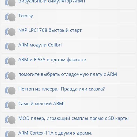
Визуальный симулятор ARM1
Teensy
NXP LPC1768 быстрый старт
ARM модули Colibri
ARM и FPGA в одном флаконе
помогите выбрать отладочную плату с ARM
Неттоп из плеера.. Правда или сказка?
Самый мелкий ARM!
MOD плеер, играющий сэмплы прямо с SD карты
ARM Cortex-11A с двумя я драми.