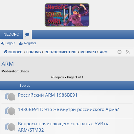
NEDOPC
Logout
Register
or
NEDOPC
u
FORUMS
RETROCOMPUTING
MCU/MPU
ARM
F
e
m
ARM
e
s
Moderator:
Shaos
d
45 topics • Page
1
of
1
Topics
Российский ARM 1986ВЕ91
1986ВЕ91Т: Что же внутри российского Арма?
Вопросы начинающего сползать с AVR на
ARM/STM32