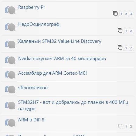
Raspberry Pi
1
2
3
НедоОсциллограф
1
2
Халявный STM32 Value Line Discovery
1
2
Nvidia покупает ARM за 40 миллиардов
Ассемблер для ARM Cortex-M0!
яблосиликон
STM32H7 - вот и добрались до планки в 400 МГц
на ядро
ARM в DIP !!!
1
2