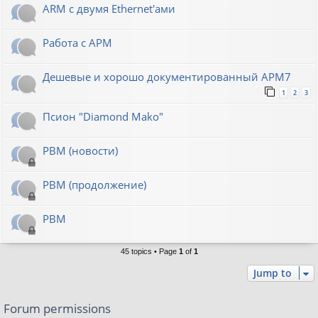
ARM с двумя Ethernet'ами
Работа с АРМ
Дешевые и хорошо документированный АРМ7
1
2
3
Псион "Diamond Mako"
РВМ (новости)
РВМ (продолжение)
РВМ
45 topics • Page
1
of
1
Jump to
Forum permissions