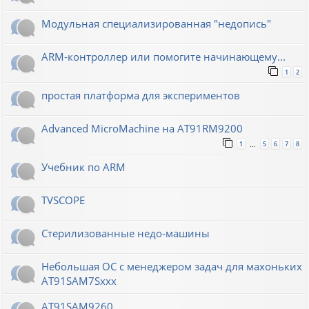
Модульная специализированная "недопись"
ARM-контроллер или помогите начинающему...
1
2
простая платформа для экспериментов
Advanced MicroMachine на AT91RM9200
1
5
6
7
8
…
Учебник по ARM
TVSCOPE
Стерилизованные недо-машины
Небольшая ОС с менеджером задач для махоньких
AT91SAM7Sxxx
AT91SAM9260