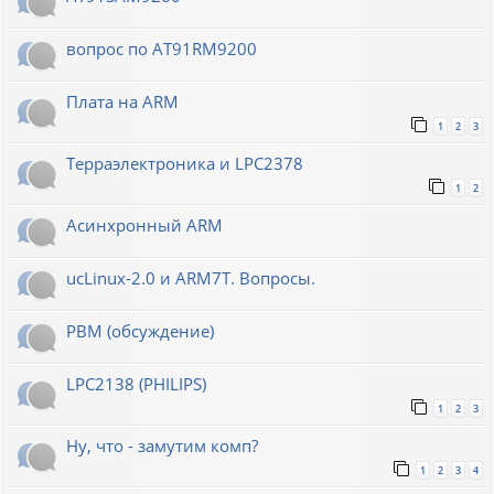
вопрос по AT91RM9200
Плата на ARM
1
2
3
Терраэлектроника и LPC2378
1
2
Асинхронный ARM
ucLinux-2.0 и ARM7T. Вопросы.
РВМ (обсуждение)
LPC2138 (PHILIPS)
1
2
3
Ну, что - замутим комп?
1
2
3
4