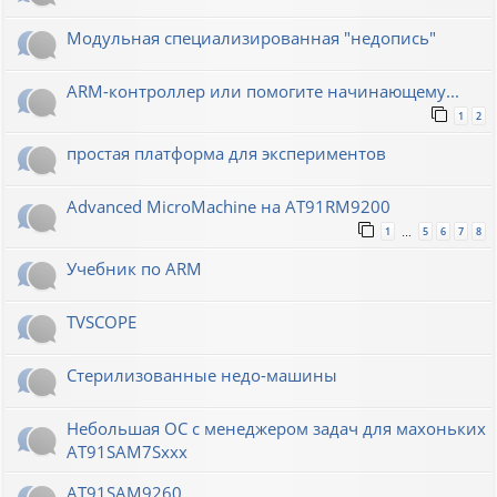
Модульная специализированная "недопись"
ARM-контроллер или помогите начинающему...
1
2
простая платформа для экспериментов
Advanced MicroMachine на AT91RM9200
1
5
6
7
8
…
Учебник по ARM
TVSCOPE
Стерилизованные недо-машины
Небольшая ОС с менеджером задач для махоньких
AT91SAM7Sxxx
AT91SAM9260