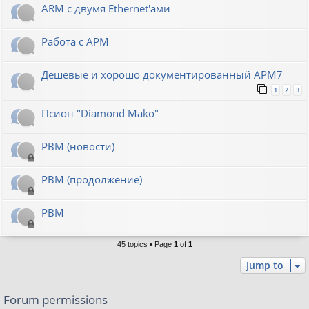
ARM с двумя Ethernet'ами
Работа с АРМ
Дешевые и хорошо документированный АРМ7
1
2
3
Псион "Diamond Mako"
РВМ (новости)
РВМ (продолжение)
РВМ
45 topics • Page
1
of
1
Jump to
Forum permissions