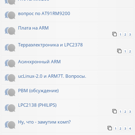
вопрос по AT91RM9200
Плата на ARM
1
2
3
Терраэлектроника и LPC2378
1
2
Асинхронный ARM
ucLinux-2.0 и ARM7T. Вопросы.
РВМ (обсуждение)
LPC2138 (PHILIPS)
1
2
3
Ну, что - замутим комп?
1
2
3
4