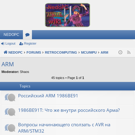
NEDOPC
Logout
Register
or
NEDOPC
u
FORUMS
RETROCOMPUTING
MCU/MPU
ARM
F
e
m
ARM
e
s
Moderator:
Shaos
d
45 topics • Page
1
of
1
Topics
Российский ARM 1986ВЕ91
1986ВЕ91Т: Что же внутри российского Арма?
Вопросы начинающего сползать с AVR на
ARM/STM32