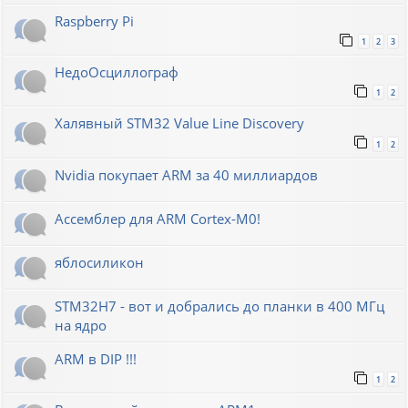
Raspberry Pi
1
2
3
НедоОсциллограф
1
2
Халявный STM32 Value Line Discovery
1
2
Nvidia покупает ARM за 40 миллиардов
Ассемблер для ARM Cortex-M0!
яблосиликон
STM32H7 - вот и добрались до планки в 400 МГц
на ядро
ARM в DIP !!!
1
2