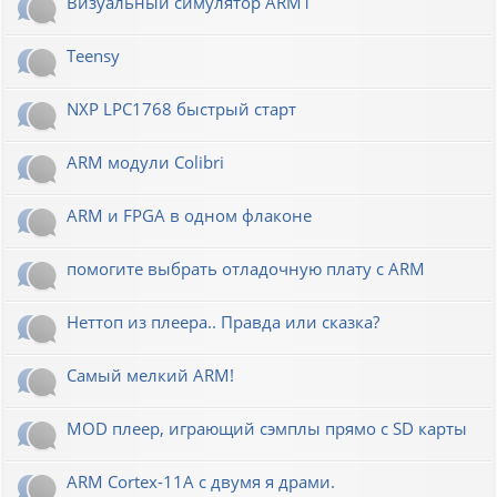
Визуальный симулятор ARM1
Teensy
NXP LPC1768 быстрый старт
ARM модули Colibri
ARM и FPGA в одном флаконе
помогите выбрать отладочную плату с ARM
Неттоп из плеера.. Правда или сказка?
Самый мелкий ARM!
MOD плеер, играющий сэмплы прямо с SD карты
ARM Cortex-11A с двумя я драми.