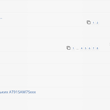
..
1
2
1
4
5
6
7
8
…
ньких AT91SAM7Sxxx