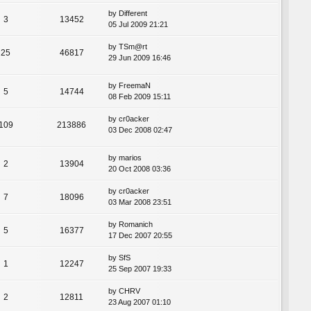
by
Different
3
13452
05 Jul 2009 21:21
by
TSm@rt
25
46817
29 Jun 2009 16:46
by
FreemaN
5
14744
08 Feb 2009 15:11
by
cr0acker
109
213886
03 Dec 2008 02:47
by
marios
2
13904
20 Oct 2008 03:36
by
cr0acker
7
18096
03 Mar 2008 23:51
by
Romanich
5
16377
17 Dec 2007 20:55
by
SfS
1
12247
25 Sep 2007 19:33
by
CHRV
2
12811
23 Aug 2007 01:10