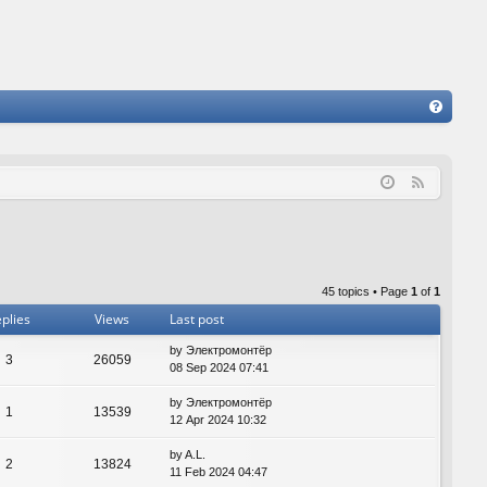
FA
Q
F
e
e
d
45 topics • Page
1
of
1
plies
Views
Last post
by
Электромонтёр
3
26059
08 Sep 2024 07:41
by
Электромонтёр
1
13539
12 Apr 2024 10:32
by
A.L.
2
13824
11 Feb 2024 04:47