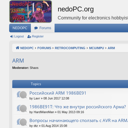
nedoPC.org
Community for electronics hobbyist
NEDOPC
Forums
Logout
Register
NEDOPC
FORUMS
RETROCOMPUTING
MCU/MPU
ARM
ARM
Moderator:
Shaos
Topics
Российский ARM 1986ВЕ91
by
Lavr
»
08 Jun 2017 12:08
1986ВЕ91Т: Что же внутри российского Арма?
by
HardWareMan
»
01 May 2013 09:16
Вопросы начинающего сползать с AVR на AR
by
dtz
»
01 Aug 2014 15:08