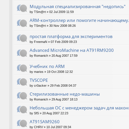
Модульная специализированная "недопись"
by
TSm@rt
»
02 Jul 2009 11:59
ARM-контроллер или помогите начинающему.
by
TSm@rt
»
30 Nov 2008 08:26
простая платформа для экспериментов
by
FreemaN
»
07 Feb 2009 09:23
Advanced MicroMachine на AT91RM9200
by
Romanich
»
20 Aug 2007 17:59
Учебник по ARM
by
marios
»
19 Oct 2008 12:32
TVSCOPE
by
cr0acker
»
29 Feb 2008 04:37
Стерилизованные недо-машины
by
Romanich
»
29 Aug 2007 18:13
Небольшая ОС с менеджером задач для махо
by
SfS
»
20 Aug 2007 22:23
AT91SAM9260
by
CHRV
»
10 Jul 2007 09:34