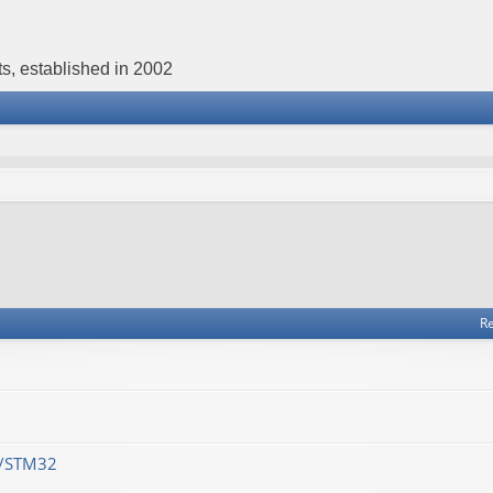
s, established in 2002
Re
M/STM32