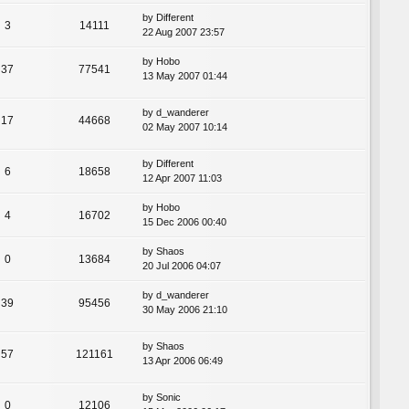
by
Different
3
14111
22 Aug 2007 23:57
by
Hobo
37
77541
13 May 2007 01:44
by
d_wanderer
17
44668
02 May 2007 10:14
by
Different
6
18658
12 Apr 2007 11:03
by
Hobo
4
16702
15 Dec 2006 00:40
by
Shaos
0
13684
20 Jul 2006 04:07
by
d_wanderer
39
95456
30 May 2006 21:10
by
Shaos
57
121161
13 Apr 2006 06:49
by
Sonic
0
12106