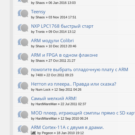
by
Shaos
»
06 Jan 2016 13:03
Teensy
by
Shaos
»
03 Nov 2014 17:51
NXP LPC1768 быстрый старт
by
Tronix
»
09 Oct 2014 13:12
ARM модули Colibri
by
Shaos
»
10 Dec 2013 20:46
ARM и FPGA в одном флаконе
by
Shaos
»
27 Oct 2011 21:27
помогите выбрать отладочную плату с ARM
by
7400
»
22 Oct 2011 09:23
Неттоп из плеера.. Правда или сказка?
by
Num Lock
»
12 Sep 2011 04:26
Самый мелкий ARM!
by
HardWareMan
»
22 Jul 2011 02:37
MOD плеер, играющий сэмплы прямо с SD кар
by
HardWareMan
»
12 Sep 2010 06:24
ARM Cortex-11A с двумя я драми.
by
Pegeon
»
18 Jan 2010 19:12