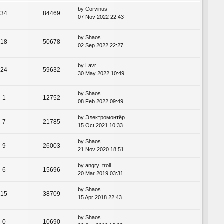
by
Corvinus
34
84469
07 Nov 2022 22:43
by
Shaos
18
50678
02 Sep 2022 22:27
by
Lavr
24
59632
30 May 2022 10:49
by
Shaos
1
12752
08 Feb 2022 09:49
by
Электромонтёр
7
21785
15 Oct 2021 10:33
by
Shaos
9
26003
21 Nov 2020 18:51
by
angry_troll
6
15696
20 Mar 2019 03:31
by
Shaos
15
38709
15 Apr 2018 22:43
by
Shaos
0
10690