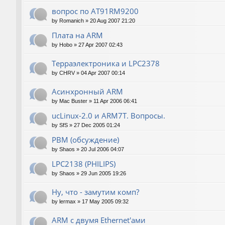
вопрос по AT91RM9200
by
Romanich
»
20 Aug 2007 21:20
Плата на ARM
by
Hobo
»
27 Apr 2007 02:43
Терраэлектроника и LPC2378
by
CHRV
»
04 Apr 2007 00:14
Асинхронный ARM
by
Mac Buster
»
11 Apr 2006 06:41
ucLinux-2.0 и ARM7T. Вопросы.
by
SfS
»
27 Dec 2005 01:24
РВМ (обсуждение)
by
Shaos
»
20 Jul 2006 04:07
LPC2138 (PHILIPS)
by
Shaos
»
29 Jun 2005 19:26
Ну, что - замутим комп?
by
lermax
»
17 May 2005 09:32
ARM с двумя Ethernet'ами