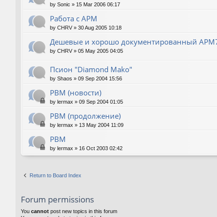
by
Sonic
»
15 Mar 2006 06:17
Работа с АРМ
by
CHRV
»
30 Aug 2005 10:18
Дешевые и хорошо документированный АРМ
by
CHRV
»
05 May 2005 04:05
Псион "Diamond Mako"
by
Shaos
»
09 Sep 2004 15:56
РВМ (новости)
by
lermax
»
09 Sep 2004 01:05
РВМ (продолжение)
by
lermax
»
13 May 2004 11:09
РВМ
by
lermax
»
16 Oct 2003 02:42
Return to Board Index
Forum permissions
You
cannot
post new topics in this forum