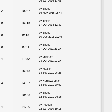
06 Jan 2016 13:03
by
Shaos
2
10037
16 May 2015 18:44
by
Tronix
9
16315
17 Oct 2014 12:39
by
Shaos
0
9518
10 Dec 2013 20:46
by
Shaos
0
9984
27 Oct 2011 21:27
by
antsnark
4
11882
23 Oct 2011 12:27
by
MC68k
7
15978
18 Sep 2011 06:26
by
HardWareMan
3
13107
14 Sep 2011 20:50
by
Shaos
1
10538
12 Sep 2010 06:25
by
Pegeon
4
14790
22 Jan 2010 19:15