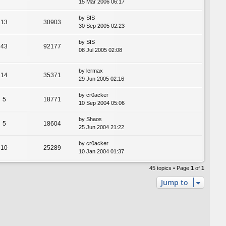
15 Mar 2006 06:17
by
SfS
13
30903
30 Sep 2005 02:23
by
SfS
43
92177
08 Jul 2005 02:08
by
lermax
14
35371
29 Jun 2005 02:16
by
cr0acker
5
18771
10 Sep 2004 05:06
by
Shaos
5
18604
25 Jun 2004 21:22
by
cr0acker
10
25289
10 Jan 2004 01:37
45 topics • Page
1
of
1
Jump to