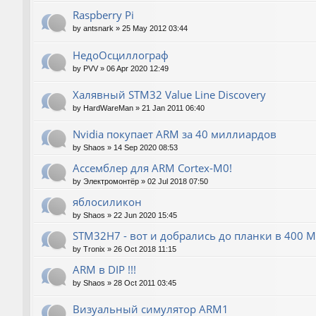
Raspberry Pi
by
antsnark
»
25 May 2012 03:44
НедоОсциллограф
by
PVV
»
06 Apr 2020 12:49
Халявный STM32 Value Line Discovery
by
HardWareMan
»
21 Jan 2011 06:40
Nvidia покупает ARM за 40 миллиардов
by
Shaos
»
14 Sep 2020 08:53
Ассемблер для ARM Cortex-M0!
by
Электромонтёр
»
02 Jul 2018 07:50
яблосиликон
by
Shaos
»
22 Jun 2020 15:45
STM32H7 - вот и добрались до планки в 400 М
by
Tronix
»
26 Oct 2018 11:15
ARM в DIP !!!
by
Shaos
»
28 Oct 2011 03:45
Визуальный симулятор ARM1