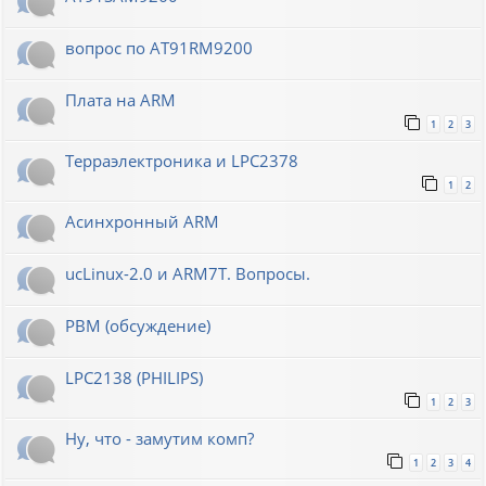
вопрос по AT91RM9200
Плата на ARM
1
2
3
Терраэлектроника и LPC2378
1
2
Асинхронный ARM
ucLinux-2.0 и ARM7T. Вопросы.
РВМ (обсуждение)
LPC2138 (PHILIPS)
1
2
3
Ну, что - замутим комп?
1
2
3
4