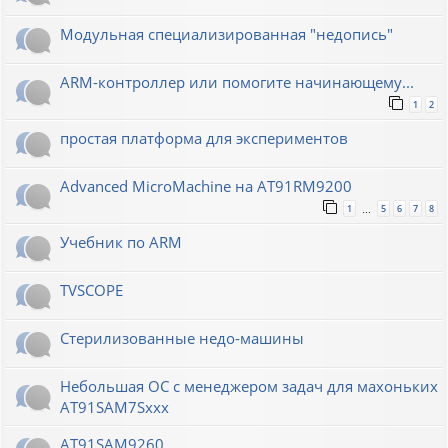
Модульная специализированная "недопись"
ARM-контроллер или помогите начинающему...
1
2
простая платформа для экспериментов
Advanced MicroMachine на AT91RM9200
1
5
6
7
8
…
Учебник по ARM
TVSCOPE
Стерилизованные недо-машины
Небольшая ОС с менеджером задач для махоньких
AT91SAM7Sxxx
AT91SAM9260