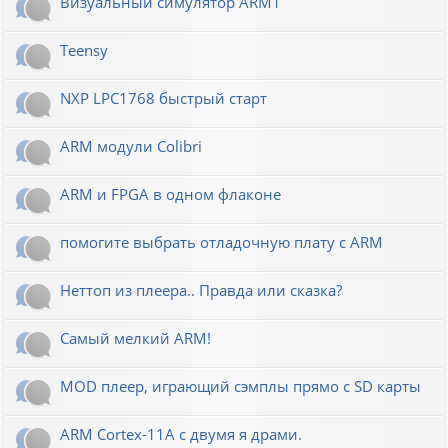
Визуальный симулятор ARM1
Teensy
NXP LPC1768 быстрый старт
ARM модули Colibri
ARM и FPGA в одном флаконе
помогите выбрать отладочную плату с ARM
Неттоп из плеера.. Правда или сказка?
Самый мелкий ARM!
MOD плеер, играющий сэмплы прямо с SD карты
ARM Cortex-11A с двумя я драми.