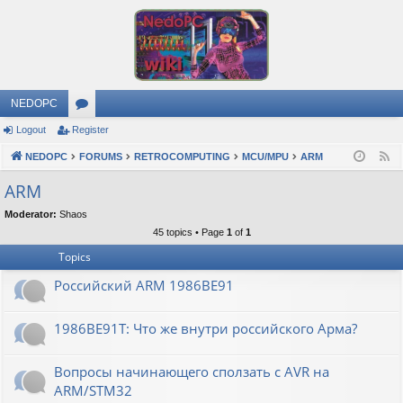
NEDOPC
Logout
Register
or
NEDOPC
u
FORUMS
RETROCOMPUTING
MCU/MPU
ARM
F
e
m
ARM
e
s
Moderator:
Shaos
d
45 topics • Page
1
of
1
Topics
Российский ARM 1986ВЕ91
1986ВЕ91Т: Что же внутри российского Арма?
Вопросы начинающего сползать с AVR на
ARM/STM32