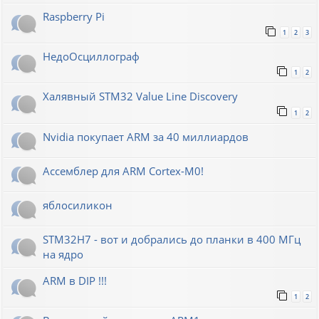
Raspberry Pi
1
2
3
НедоОсциллограф
1
2
Халявный STM32 Value Line Discovery
1
2
Nvidia покупает ARM за 40 миллиардов
Ассемблер для ARM Cortex-M0!
яблосиликон
STM32H7 - вот и добрались до планки в 400 МГц
на ядро
ARM в DIP !!!
1
2