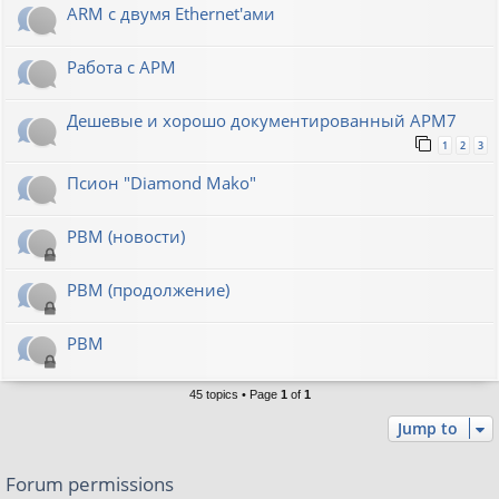
ARM с двумя Ethernet'ами
Работа с АРМ
Дешевые и хорошо документированный АРМ7
1
2
3
Псион "Diamond Mako"
РВМ (новости)
РВМ (продолжение)
РВМ
45 topics • Page
1
of
1
Jump to
Forum permissions