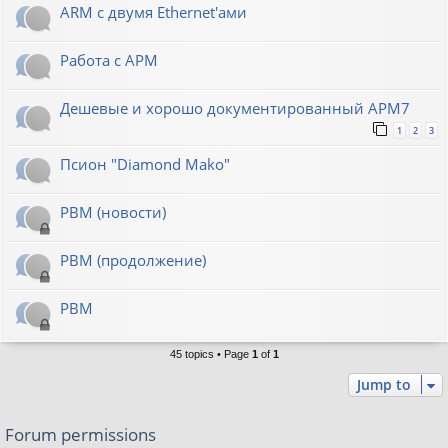
ARM с двумя Ethernet'ами
Работа с АРМ
Дешевые и хорошо документированный АРМ7
1
2
3
Псион "Diamond Mako"
РВМ (новости)
РВМ (продолжение)
РВМ
45 topics • Page
1
of
1
Jump to
Forum permissions