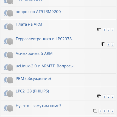
вопрос по AT91RM9200
Плата на ARM
1
2
3
Терраэлектроника и LPC2378
1
2
Асинхронный ARM
ucLinux-2.0 и ARM7T. Вопросы.
РВМ (обсуждение)
LPC2138 (PHILIPS)
1
2
3
Ну, что - замутим комп?
1
2
3
4