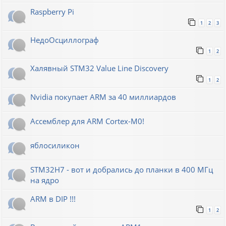
Raspberry Pi
1
2
3
НедоОсциллограф
1
2
Халявный STM32 Value Line Discovery
1
2
Nvidia покупает ARM за 40 миллиардов
Ассемблер для ARM Cortex-M0!
яблосиликон
STM32H7 - вот и добрались до планки в 400 МГц
на ядро
ARM в DIP !!!
1
2