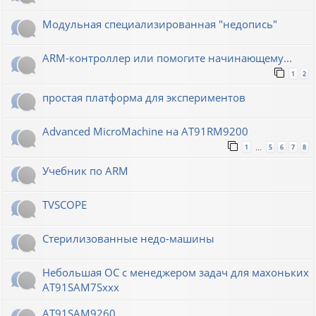
Модульная специализированная "недопись"
ARM-контроллер или помогите начинающему...
1
2
простая платформа для экспериментов
Advanced MicroMachine на AT91RM9200
1
5
6
7
8
…
Учебник по ARM
TVSCOPE
Стерилизованные недо-машины
Небольшая ОС с менеджером задач для махоньких
AT91SAM7Sxxx
AT91SAM9260