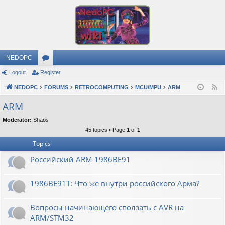
NEDOPC
Logout
Register
or
NEDOPC
u
FORUMS
RETROCOMPUTING
MCU/MPU
ARM
F
e
m
ARM
e
s
Moderator:
Shaos
d
45 topics • Page
1
of
1
Topics
Российский ARM 1986ВЕ91
1986ВЕ91Т: Что же внутри российского Арма?
Вопросы начинающего сползать с AVR на
ARM/STM32