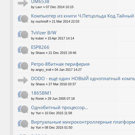
UM6538
by
Lavr
»
07 Dec 2014 10:15
Компьютер из книги Ч.Петцольда Код.Тайный
by
nuzhnoff
»
21 Mar 2014 22:03
TvVizer B/W
by
kuber
»
15 Apr 2017 14:14
ESP8266
by
Shaos
»
21 Dec 2015 19:46
Ретро-8битная периферия
by
angry_troll
»
04 Jan 2017 14:27
DODO - ещё один НОВЫЙ одноплатный компь
by
Shaos
»
27 Mar 2016 03:37
1865ВМ1
by
Ronin
»
29 Jun 2005 07:18
Однобитный процессор...
by
Yuri
»
10 Dec 2015 11:58
Виртуальные микроконтроллерные платфор
by
Yuri
»
08 Dec 2015 01:50