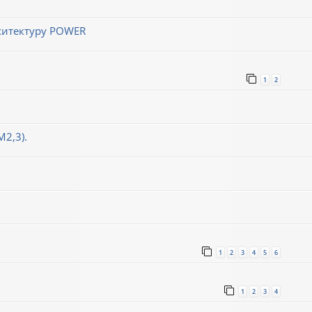
хитектуру POWER
1
2
М2,3).
1
2
3
4
5
6
1
2
3
4