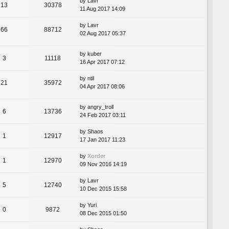
by
Lavr
13
30378
11 Aug 2017 14:09
by
Lavr
66
88712
02 Aug 2017 05:37
by
kuber
3
11118
16 Apr 2017 07:12
by
ntil
21
35972
04 Apr 2017 08:06
by
angry_troll
6
13736
24 Feb 2017 03:11
by
Shaos
1
12917
17 Jan 2017 11:23
by
Xorder
1
12970
09 Nov 2016 14:19
by
Lavr
5
12740
10 Dec 2015 15:58
by
Yuri
0
9872
08 Dec 2015 01:50