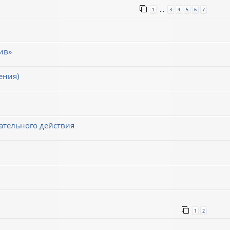
1
3
4
5
6
7
…
ив»
ения)
ательного действия
1
2