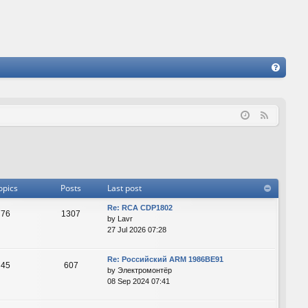
FA
Q
F
e
e
d
opics
Posts
Last post
Re: RCA CDP1802
76
1307
by
Lavr
27 Jul 2026 07:28
Re: Российский ARM 1986ВЕ91
45
607
by
Электромонтёр
08 Sep 2024 07:41