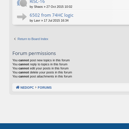
RiSC-16
by
Shaos
»
27 Oct 2015 10:02
6502 from 74HC logic
by
Lavr
»
17 Jul 2015 16:34
Return to Board Index
Forum permissions
You
cannot
post new topics in this forum
You
cannot
reply to topics in this forum
You
cannot
edit your posts in this forum
You
cannot
delete your posts in this forum
You
cannot
post attachments in this forum
NEDOPC
FORUMS