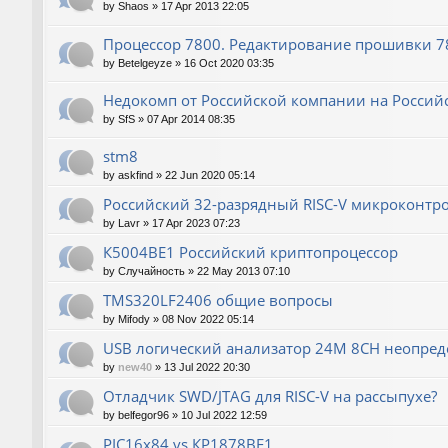
by
Shaos
»
17 Apr 2013 22:05
Процессор 7800. Редактирование прошивки 780
by
Betelgeyze
»
16 Oct 2020 03:35
Недокомп от Российской компании на Россий
by
SfS
»
07 Apr 2014 08:35
stm8
by
askfind
»
22 Jun 2020 05:14
Российский 32-разрядный RISC-V микроконтр
by
Lavr
»
17 Apr 2023 07:23
К5004ВЕ1 Российский криптопроцессор
by
Случайность
»
22 May 2013 07:10
TMS320LF2406 общие вопросы
by
Mifody
»
08 Nov 2022 05:14
USB логический анализатор 24M 8CH неопред
by
new40
»
13 Jul 2022 20:30
Отладчик SWD/JTAG для RISC-V на рассыпухе?
by
belfegor96
»
10 Jul 2022 12:59
PIC16x84 vs КР1878ВЕ1