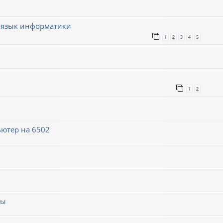
 язык информатики
1
2
3
4
5
1
2
ютер на 6502
мы