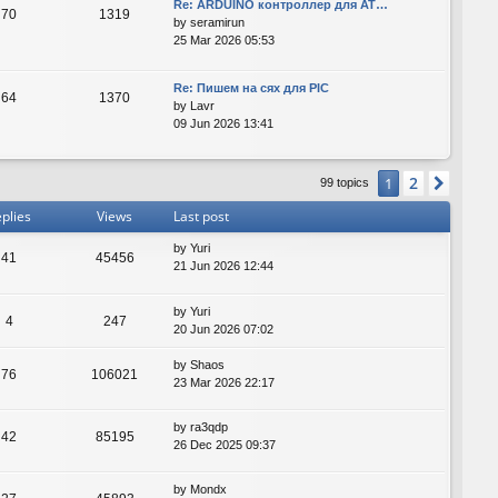
Re: ARDUINO контроллер для AT…
70
1319
by
seramirun
25 Mar 2026 05:53
Re: Пишем на сях для PIC
64
1370
by
Lavr
09 Jun 2026 13:41
2
1
Next
99 topics
plies
Views
Last post
by
Yuri
41
45456
21 Jun 2026 12:44
by
Yuri
4
247
20 Jun 2026 07:02
by
Shaos
76
106021
23 Mar 2026 22:17
by
ra3qdp
42
85195
26 Dec 2025 09:37
by
Mondx