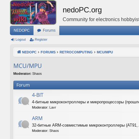
nedoPC.org
Community for electronics hobbyist
NEDOPC
Forums
Logout
Register
NEDOPC
FORUMS
RETROCOMPUTING
MCU/MPU
MCU/MPU
Moderator:
Shaos
Forum
4-BIT
4-битные микроконтроллеры и микропроцессоры (прошл
Moderator:
Lavr
ARM
32-битные ARM-совместимые микроконтроллеры (AT91,
Moderator:
Shaos