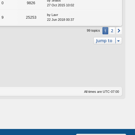
by
Shaos
0
9826
27 Oct 2015 10:02
by
Lavr
9
25253
22 Jun 2018 00:37
2
1
Next
99 topics
Jump to
All times are
UTC-07:00