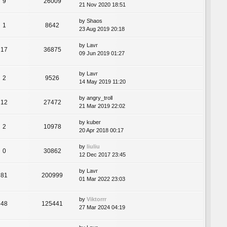
9
26009
21 Nov 2020 18:51
by
Shaos
1
8642
23 Aug 2019 20:18
by
Lavr
17
36875
09 Jun 2019 01:27
by
Lavr
2
9526
14 May 2019 11:20
by
angry_troll
12
27472
21 Mar 2019 22:02
by
kuber
2
10978
20 Apr 2018 00:17
by
liuliu
0
30862
12 Dec 2017 23:45
by
Lavr
81
200999
01 Mar 2022 23:03
by
Viktorrr
48
125441
27 Mar 2024 04:19