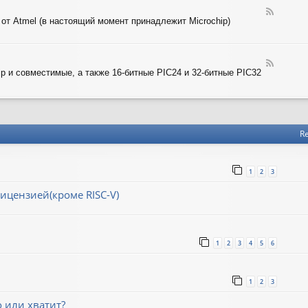
-
T
F
A
 от Atmel (в настоящий момент принадлежит Microchip)
e
R
e
M
d
-
F
A
ip и совместимые, а также 16-битные PIC24 и 32-битные PIC32
e
V
e
R
d
-
P
I
Re
C
1
2
3
ицензией(кроме RISC-V)
1
2
3
4
5
6
1
2
3
о или хватит?