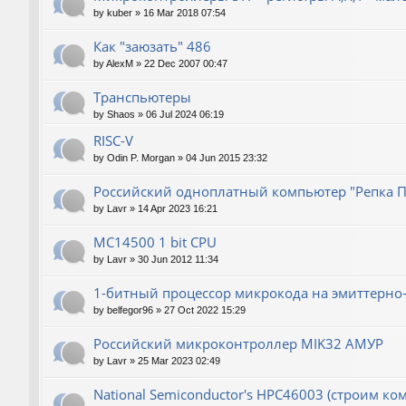
by
kuber
»
16 Mar 2018 07:54
Как "заюзать" 486
by
AlexM
»
22 Dec 2007 00:47
Транспьютеры
by
Shaos
»
06 Jul 2024 06:19
RISC-V
by
Odin P. Morgan
»
04 Jun 2015 23:32
Российский одноплатный компьютер "Репка П
by
Lavr
»
14 Apr 2023 16:21
MC14500 1 bit CPU
by
Lavr
»
30 Jun 2012 11:34
1-битный процессор микрокода на эмиттерно-
by
belfegor96
»
27 Oct 2022 15:29
Российский микроконтроллер MIK32 АМУР
by
Lavr
»
25 Mar 2023 02:49
National Semiconductor's HPC46003 (строим ко