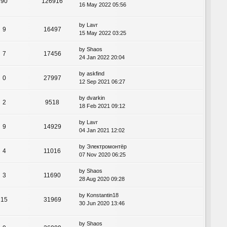
90
126916
16 May 2022 05:56
by
Lavr
9
16497
15 May 2022 03:25
by
Shaos
7
17456
24 Jan 2022 20:04
by
askfind
0
27997
12 Sep 2021 06:27
by
dvarkin
2
9518
18 Feb 2021 09:12
by
Lavr
9
14929
04 Jan 2021 12:02
by
Электромонтёр
4
11016
07 Nov 2020 06:25
by
Shaos
3
11690
28 Aug 2020 09:28
by
Konstantin18
15
31969
30 Jun 2020 13:46
by
Shaos