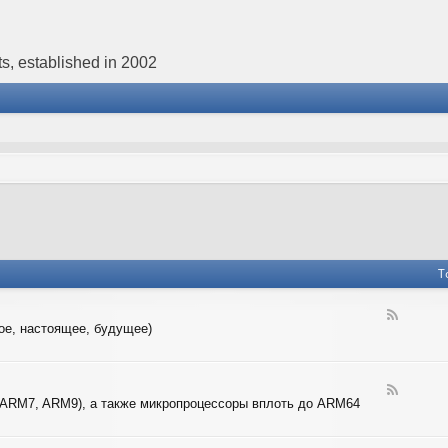
s, established in 2002
T
F
ое, настоящее, будущее)
e
e
d
-
F
4
 ARM7, ARM9), а также микропроцессоры вплоть до ARM64
e
-
e
B
d
I