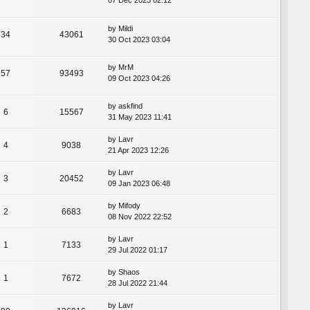
07 Dec 2023 02:12
by
Mildi
34
43061
30 Oct 2023 03:04
by
MrM
57
93493
09 Oct 2023 04:26
by
askfind
6
15567
31 May 2023 11:41
by
Lavr
4
9038
21 Apr 2023 12:26
by
Lavr
3
20452
09 Jan 2023 06:48
by
Mifody
2
6683
08 Nov 2022 22:52
by
Lavr
1
7133
29 Jul 2022 01:17
by
Shaos
1
7672
28 Jul 2022 21:44
by
Lavr