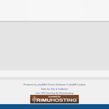
Powered by
phpBB
® Forum Software © phpBB Limited
Style by
Arty
&
halilesen
Our VPS Hosting By RimuHosting
This server is located in London data center