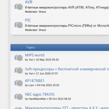
AVR
8-битные микроконтроллеры AVR (AT90, ATtiny, ATmega)
Moderator:
Shaos
PIC
8-битные микроконтроллеры PICmicro (ПИКи) от Microch
Moderator:
Shaos
Topics
MIPS world
by
Yuri
»
10 May 2015 05:29
Soft-процессоры с бесплатной коммерческой л
by
Yuri
»
17 Jun 2026 07:07
КР1878ВЕ1
by
Lavr
»
04 Feb 2015 19:25
NEC ядро 78K/0S
by
HardWareMan
»
05 Oct 2012 08:18
Микроконтроллеры ST7 - регистры A,X,Y - мал