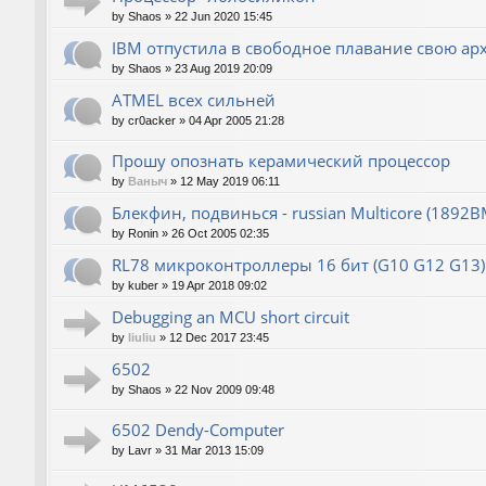
by
Shaos
»
22 Jun 2020 15:45
IBM отпустила в свободное плавание свою ар
by
Shaos
»
23 Aug 2019 20:09
ATMEL всех сильней
by
cr0acker
»
04 Apr 2005 21:28
Прошу опознать керамический процессор
by
Ваныч
»
12 May 2019 06:11
Блекфин, подвинься - russian Multicore (1892В
by
Ronin
»
26 Oct 2005 02:35
RL78 микроконтроллеры 16 бит (G10 G12 G13)
by
kuber
»
19 Apr 2018 09:02
Debugging an MCU short circuit
by
liuliu
»
12 Dec 2017 23:45
6502
by
Shaos
»
22 Nov 2009 09:48
6502 Dendy-Computer
by
Lavr
»
31 Mar 2013 15:09