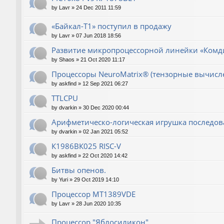
by
Lavr
»
24 Dec 2011 11:59
«Байкал-T1» поступил в продажу
by
Lavr
»
07 Jun 2018 18:56
Развитие микропроцессорной линейки «Комд
by
Shaos
»
21 Oct 2020 11:17
Процессоры NeuroMatrix® (тензорные вычисл
by
askfind
»
12 Sep 2021 06:27
TTLCPU
by
dvarkin
»
30 Dec 2020 00:44
Арифметическо-логическая игрушка последов
by
dvarkin
»
02 Jan 2021 05:52
К1986ВК025 RISC-V
by
askfind
»
22 Oct 2020 14:42
Битвы опенов.
by
Yuri
»
29 Oct 2019 14:10
Процессор MT1389VDE
by
Lavr
»
28 Jun 2020 10:35
Процессор "Яблосиликон"