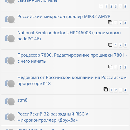
связанной логике?
1
2
3
4
5
Российский микроконтроллер MIK32 АМУР
1
2
3
National Semiconductor's HPC46003 (строим комп
nedoPC-46)
1
2
3
Процессор 7800. Редактирование прошивки 7801 -
с чего начать
1
2
3
Недокомп от Российской компании на Российском
процессоре К18
1
2
3
4
stm8
Российский 32-разрядный RISC-V
микроконтроллер «Дружба»