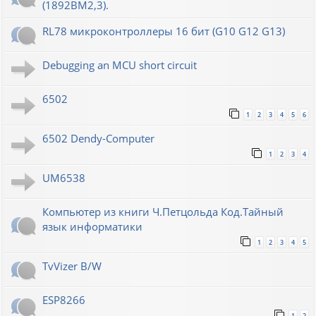
(1892ВМ2,3).
RL78 микроконтроллеры 16 бит (G10 G12 G13)
Debugging an MCU short circuit
6502
1
2
3
4
5
6
6502 Dendy-Computer
1
2
3
4
UM6538
Компьютер из книги Ч.Петцольда Код.Тайный
язык информатики
1
2
3
4
5
TvVizer B/W
ESP8266
1
2