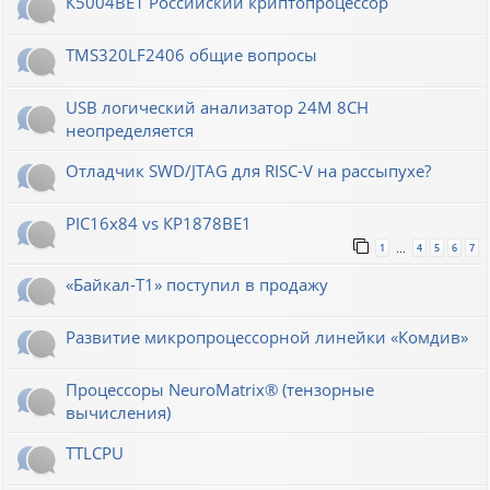
К5004ВЕ1 Российский криптопроцессор
TMS320LF2406 общие вопросы
USB логический анализатор 24M 8CH
неопределяется
Отладчик SWD/JTAG для RISC-V на рассыпухе?
PIC16x84 vs КР1878ВЕ1
1
4
5
6
7
…
«Байкал-T1» поступил в продажу
Развитие микропроцессорной линейки «Комдив»
Процессоры NeuroMatrix® (тензорные
вычисления)
TTLCPU