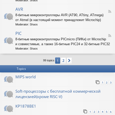
T
Moderator:
Shaos
-
A
AVR
F
R
8-битные микроконтроллеры AVR (AT90, ATtiny, ATmega)
e
M
от Atmel (в настоящий момент принадлежит Microchip)
e
d
Moderator:
Shaos
-
A
PIC
F
V
8-битные микроконтроллеры PICmicro (ПИКи) от Microchip
e
R
и совместимые, а также 16-битные PIC24 и 32-битные PIC32
e
d
Moderator:
Shaos
-
P
2
1
Next
I
99 topics
C
Topics
MIPS world
1
2
3
Soft-процессоры с бесплатной коммерческой
лицензией(кроме RISC-V)
КР1878ВЕ1
1
2
3
4
5
6