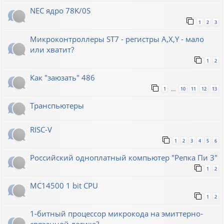
NEC ядро 78K/0S
1
2
3
Микроконтроллеры ST7 - регистры A,X,Y - мало
или хватит?
1
2
Как "заюзать" 486
1
10
11
12
13
…
Транспьютеры
RISC-V
1
2
3
4
5
6
Российский одноплатный компьютер "Репка Пи 3"
1
2
MC14500 1 bit CPU
1
2
1-битный процессор микрокода на эмиттерно-