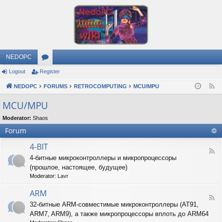
NEDOPC
Logout
Register
or
NEDOPC
u
FORUMS
RETROCOMPUTING
MCU/MPU
F
e
m
MCU/MPU
e
s
Moderator:
Shaos
d
Forum
4-BIT
F
4-битные микроконтроллеры и микропроцессоры
e
(прошлое, настоящее, будущее)
e
d
Moderator:
Lavr
-
4
ARM
F
-
32-битные ARM-совместимые микроконтроллеры (AT91,
e
B
ARM7, ARM9), а также микропроцессоры вплоть до ARM64
e
I
d