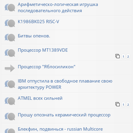
Арифметическо-логическая игрушка
последовательного действия
К1986ВК025 RISC-V
Битвы опенов.
Процессор MT1389VDE
1
2
Процессор "Яблосиликон"
IBM отпустила в свободное плавание свою
архитектуру POWER
ATMEL всех сильней
1
2
Прошу опознать керамический процессор
Блекфин, подвинься - russian Multicore