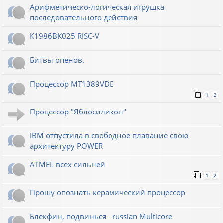
Арифметическо-логическая игрушка
последовательного действия
К1986ВК025 RISC-V
Битвы опенов.
Процессор MT1389VDE
1
2
Процессор "Яблосиликон"
IBM отпустила в свободное плавание свою
архитектуру POWER
ATMEL всех сильней
1
2
Прошу опознать керамический процессор
Блекфин, подвинься - russian Multicore