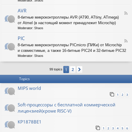
T
Moderator:
Shaos
-
A
AVR
F
R
8-битные микроконтроллеры AVR (AT90, ATtiny, ATmega)
e
M
от Atmel (в настоящий момент принадлежит Microchip)
e
d
Moderator:
Shaos
-
A
PIC
F
V
8-битные микроконтроллеры PICmicro (ПИКи) от Microchip
e
R
и совместимые, а также 16-битные PIC24 и 32-битные PIC32
e
d
Moderator:
Shaos
-
P
2
1
Next
I
99 topics
C
Topics
MIPS world
1
2
3
Soft-процессоры с бесплатной коммерческой
лицензией(кроме RISC-V)
КР1878ВЕ1
1
2
3
4
5
6