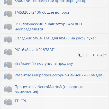
К5004ВЕ1 Российский криптопроцессор
TMS320LF2406 общие вопросы
USB логический анализатор 24M 8CH
неопределяется
Отладчик SWD/JTAG для RISC-V на рассыпухе?
PIC16x84 vs КР1878ВЕ1
1
4
5
6
7
…
«Байкал-T1» поступил в продажу
Развитие микропроцессорной линейки «Комдив»
Процессоры NeuroMatrix® (тензорные
вычисления)
TTLCPU