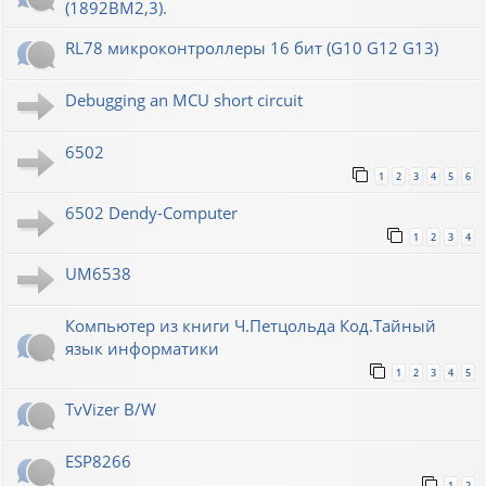
(1892ВМ2,3).
RL78 микроконтроллеры 16 бит (G10 G12 G13)
Debugging an MCU short circuit
6502
1
2
3
4
5
6
6502 Dendy-Computer
1
2
3
4
UM6538
Компьютер из книги Ч.Петцольда Код.Тайный
язык информатики
1
2
3
4
5
TvVizer B/W
ESP8266
1
2