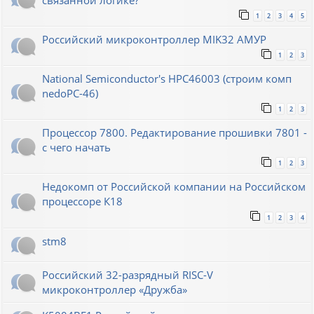
связанной логике?
1
2
3
4
5
Российский микроконтроллер MIK32 АМУР
1
2
3
National Semiconductor's HPC46003 (строим комп
nedoPC-46)
1
2
3
Процессор 7800. Редактирование прошивки 7801 -
с чего начать
1
2
3
Недокомп от Российской компании на Российском
процессоре К18
1
2
3
4
stm8
Российский 32-разрядный RISC-V
микроконтроллер «Дружба»