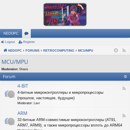
NEDOPC
Logout
Register
or
NEDOPC
u
FORUMS
RETROCOMPUTING
MCU/MPU
F
e
m
MCU/MPU
e
s
Moderator:
Shaos
d
Forum
4-BIT
F
4-битные микроконтроллеры и микропроцессоры
e
(прошлое, настоящее, будущее)
e
d
Moderator:
Lavr
-
4
ARM
F
-
32-битные ARM-совместимые микроконтроллеры (AT91,
e
B
ARM7, ARM9), а также микропроцессоры вплоть до ARM64
e
I
d