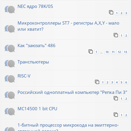
NEC ядро 78K/0S
1
2
3
Микроконтроллеры ST7 - регистры A,X,Y - мало
или хватит?
1
2
Как "заюзать" 486
1
10
11
12
13
…
Транспьютеры
RISC-V
1
2
3
4
5
6
Российский одноплатный компьютер "Репка Пи 3"
1
2
MC14500 1 bit CPU
1
2
1-битный процессор микрокода на эмиттерно-