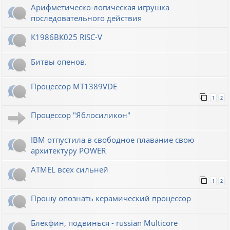
Арифметическо-логическая игрушка
последовательного действия
К1986ВК025 RISC-V
Битвы опенов.
Процессор MT1389VDE
1
2
Процессор "Яблосиликон"
IBM отпустила в свободное плавание свою
архитектуру POWER
ATMEL всех сильней
1
2
Прошу опознать керамический процессор
Блекфин, подвинься - russian Multicore