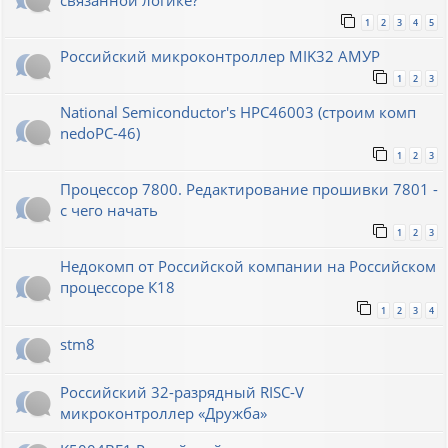
связанной логике?
1
2
3
4
5
Российский микроконтроллер MIK32 АМУР
1
2
3
National Semiconductor's HPC46003 (строим комп
nedoPC-46)
1
2
3
Процессор 7800. Редактирование прошивки 7801 -
с чего начать
1
2
3
Недокомп от Российской компании на Российском
процессоре К18
1
2
3
4
stm8
Российский 32-разрядный RISC-V
микроконтроллер «Дружба»