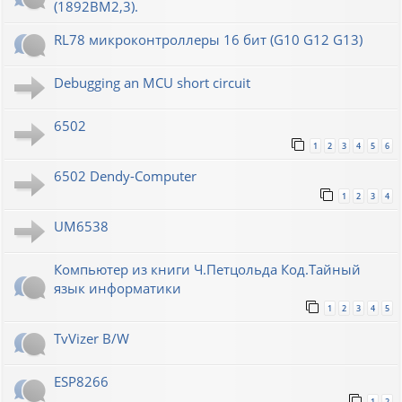
(1892ВМ2,3).
RL78 микроконтроллеры 16 бит (G10 G12 G13)
Debugging an MCU short circuit
6502
1
2
3
4
5
6
6502 Dendy-Computer
1
2
3
4
UM6538
Компьютер из книги Ч.Петцольда Код.Тайный
язык информатики
1
2
3
4
5
TvVizer B/W
ESP8266
1
2