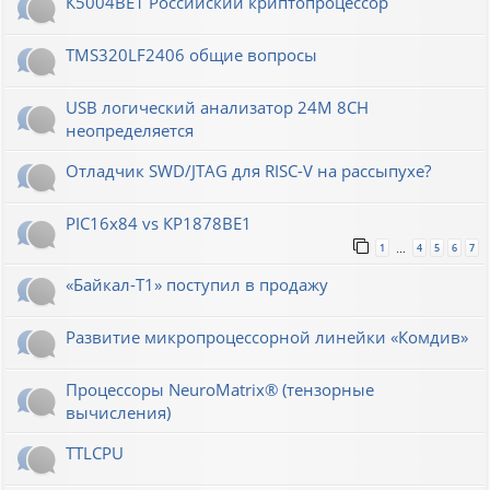
К5004ВЕ1 Российский криптопроцессор
TMS320LF2406 общие вопросы
USB логический анализатор 24M 8CH
неопределяется
Отладчик SWD/JTAG для RISC-V на рассыпухе?
PIC16x84 vs КР1878ВЕ1
1
4
5
6
7
…
«Байкал-T1» поступил в продажу
Развитие микропроцессорной линейки «Комдив»
Процессоры NeuroMatrix® (тензорные
вычисления)
TTLCPU