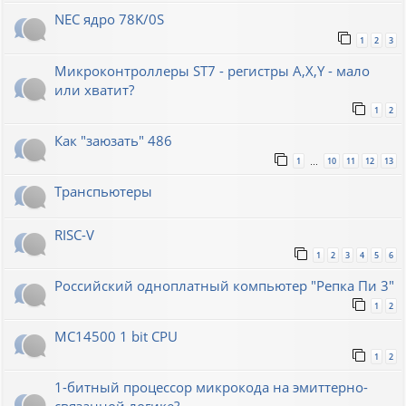
NEC ядро 78K/0S
1
2
3
Микроконтроллеры ST7 - регистры A,X,Y - мало
или хватит?
1
2
Как "заюзать" 486
1
10
11
12
13
…
Транспьютеры
RISC-V
1
2
3
4
5
6
Российский одноплатный компьютер "Репка Пи 3"
1
2
MC14500 1 bit CPU
1
2
1-битный процессор микрокода на эмиттерно-