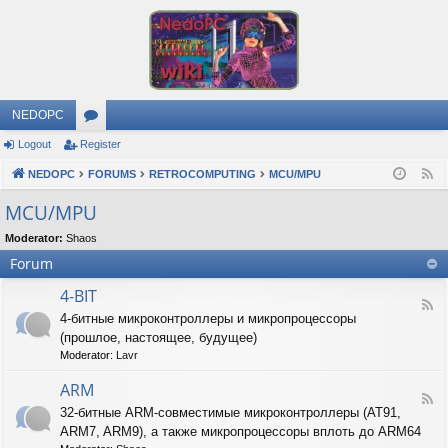
NEDOPC
Logout
Register
or
NEDOPC
u
FORUMS
RETROCOMPUTING
MCU/MPU
F
e
m
MCU/MPU
e
s
Moderator:
Shaos
d
Forum
4-BIT
F
4-битные микроконтроллеры и микропроцессоры
e
(прошлое, настоящее, будущее)
e
d
Moderator:
Lavr
-
4
ARM
F
-
32-битные ARM-совместимые микроконтроллеры (AT91,
e
B
ARM7, ARM9), а также микропроцессоры вплоть до ARM64
e
I
d