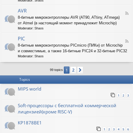
T
Moderator:
Shaos
-
A
AVR
F
R
8-битные микроконтроллеры AVR (AT90, ATtiny, ATmega)
e
M
от Atmel (в настоящий момент принадлежит Microchip)
e
d
Moderator:
Shaos
-
A
PIC
F
V
8-битные микроконтроллеры PICmicro (ПИКи) от Microchip
e
R
и совместимые, а также 16-битные PIC24 и 32-битные PIC32
e
d
Moderator:
Shaos
-
P
2
1
Next
I
99 topics
C
Topics
MIPS world
1
2
3
Soft-процессоры с бесплатной коммерческой
лицензией(кроме RISC-V)
КР1878ВЕ1
1
2
3
4
5
6