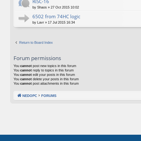
RiSC-16
by
Shaos
»
27 Oct 2015 10:02
6502 from 74HC logic
by
Lavr
»
17 Jul 2015 16:34
Return to Board Index
Forum permissions
You
cannot
post new topics in this forum
You
cannot
reply to topics in this forum
You
cannot
edit your posts in this forum
You
cannot
delete your posts in this forum
You
cannot
post attachments in this forum
NEDOPC
FORUMS