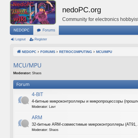
nedoPC.org
Community for electronics hobbyist
NEDOPC
Forums
Logout
Register
NEDOPC
FORUMS
RETROCOMPUTING
MCU/MPU
MCU/MPU
Moderator:
Shaos
Forum
4-BIT
4-битные микроконтроллеры и микропроцессоры (прошл
Moderator:
Lavr
ARM
32-битные ARM-совместимые микроконтроллеры (AT91,
Moderator:
Shaos