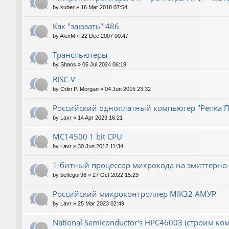
by
kuber
»
16 Mar 2018 07:54
Как "заюзать" 486
by
AlexM
»
22 Dec 2007 00:47
Транспьютеры
by
Shaos
»
06 Jul 2024 06:19
RISC-V
by
Odin P. Morgan
»
04 Jun 2015 23:32
Российский одноплатный компьютер "Репка П
by
Lavr
»
14 Apr 2023 16:21
MC14500 1 bit CPU
by
Lavr
»
30 Jun 2012 11:34
1-битный процессор микрокода на эмиттерно-
by
belfegor96
»
27 Oct 2022 15:29
Российский микроконтроллер MIK32 АМУР
by
Lavr
»
25 Mar 2023 02:49
National Semiconductor's HPC46003 (строим ко