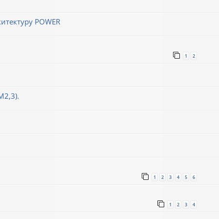
хитектуру POWER
1
2
М2,3).
1
2
3
4
5
6
1
2
3
4