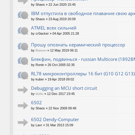
by
Shaos
»
22 Jun 2020 15:45
IBM отпустила в свободное плавание свою ар
by
Shaos
»
23 Aug 2019 20:09
ATMEL всех сильней
by
cr0acker
»
04 Apr 2005 21:28
Прошу опознать керамический процессор
by
Ваныч
»
12 May 2019 06:11
Блекфин, подвинься - russian Multicore (1892В
by
Ronin
»
26 Oct 2005 02:35
RL78 микроконтроллеры 16 бит (G10 G12 G13)
by
kuber
»
19 Apr 2018 09:02
Debugging an MCU short circuit
by
liuliu
»
12 Dec 2017 23:45
6502
by
Shaos
»
22 Nov 2009 09:48
6502 Dendy-Computer
by
Lavr
»
31 Mar 2013 15:09