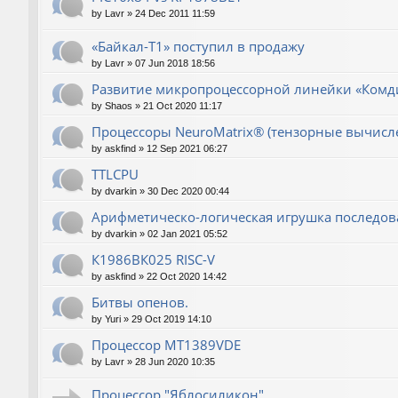
by
Lavr
»
24 Dec 2011 11:59
«Байкал-T1» поступил в продажу
by
Lavr
»
07 Jun 2018 18:56
Развитие микропроцессорной линейки «Комд
by
Shaos
»
21 Oct 2020 11:17
Процессоры NeuroMatrix® (тензорные вычисл
by
askfind
»
12 Sep 2021 06:27
TTLCPU
by
dvarkin
»
30 Dec 2020 00:44
Арифметическо-логическая игрушка последов
by
dvarkin
»
02 Jan 2021 05:52
К1986ВК025 RISC-V
by
askfind
»
22 Oct 2020 14:42
Битвы опенов.
by
Yuri
»
29 Oct 2019 14:10
Процессор MT1389VDE
by
Lavr
»
28 Jun 2020 10:35
Процессор "Яблосиликон"