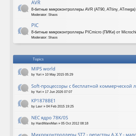
AVR
8-битные микроконтроллеры AVR (AT90, ATtiny, ATmega)
Moderator:
Shaos
PIC
8-битные микроконтроллеры PICmicro (ПИКи) от Microch
Moderator:
Shaos
Topics
MIPS world
by
Yuri
»
10 May 2015 05:29
Soft-процессоры с бесплатной коммерческой л
by
Yuri
»
17 Jun 2026 07:07
КР1878ВЕ1
by
Lavr
»
04 Feb 2015 19:25
NEC ядро 78K/0S
by
HardWareMan
»
05 Oct 2012 08:18
Микроконтроллеры ST7 - регистры A,X,Y - мал