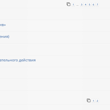
1
3
4
5
6
7
…
ив»
ения)
ательного действия
1
2