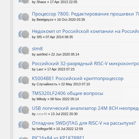
by
Shaos
»
17 Apr 2013 22:05
Процессор 7800. Редактирование прошивки 780
by
Betelgeyze
»
16 Oct 2020 03:35
Недокомп от Российской компании на Россий
by
SfS
»
07 Apr 2014 08:35
stm8
by
askfind
»
22 Jun 2020 05:14
Российский 32-разрядный RISC-V микроконтр
by
Lavr
»
17 Apr 2023 07:23
К5004ВЕ1 Российский криптопроцессор
by
Случайность
»
22 May 2013 07:10
TMS320LF2406 общие вопросы
by
Mifody
»
08 Nov 2022 05:14
USB логический анализатор 24M 8CH неопред
by
new40
»
13 Jul 2022 20:30
Отладчик SWD/JTAG для RISC-V на рассыпухе?
by
belfegor96
»
10 Jul 2022 12:59
PIC16x84 vs КР1878ВЕ1