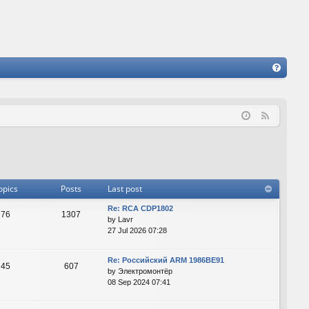
FA
Q
F
e
e
d
opics
Posts
Last post
Re: RCA CDP1802
76
1307
by
Lavr
27 Jul 2026 07:28
Re: Российский ARM 1986ВЕ91
45
607
by
Электромонтёр
08 Sep 2024 07:41