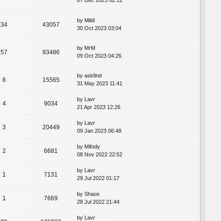
07 Dec 2023 02:12
by
Mildi
34
43057
30 Oct 2023 03:04
by
MrM
57
93486
09 Oct 2023 04:26
by
askfind
6
15565
31 May 2023 11:41
by
Lavr
4
9034
21 Apr 2023 12:26
by
Lavr
3
20449
09 Jan 2023 06:48
by
Mifody
2
6681
08 Nov 2022 22:52
by
Lavr
1
7131
29 Jul 2022 01:17
by
Shaos
1
7669
28 Jul 2022 21:44
by
Lavr