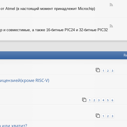
-
T
F
A
 от Atmel (в настоящий момент принадлежит Microchip)
e
R
e
M
d
-
F
A
ip и совместимые, а также 16-битные PIC24 и 32-битные PIC32
e
V
e
R
d
-
P
I
Re
C
1
2
3
ицензией(кроме RISC-V)
1
2
3
4
5
6
1
2
3
о или хватит?