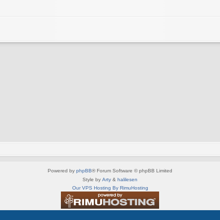
Powered by
phpBB
® Forum Software © phpBB Limited
Style by
Arty
&
halilesen
Our VPS Hosting By RimuHosting
This server is located in London data center