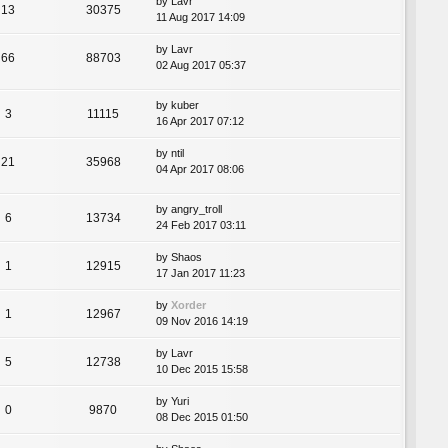
by
Lavr
13
30375
11 Aug 2017 14:09
by
Lavr
66
88703
02 Aug 2017 05:37
by
kuber
3
11115
16 Apr 2017 07:12
by
ntil
21
35968
04 Apr 2017 08:06
by
angry_troll
6
13734
24 Feb 2017 03:11
by
Shaos
1
12915
17 Jan 2017 11:23
by
Xorder
1
12967
09 Nov 2016 14:19
by
Lavr
5
12738
10 Dec 2015 15:58
by
Yuri
0
9870
08 Dec 2015 01:50