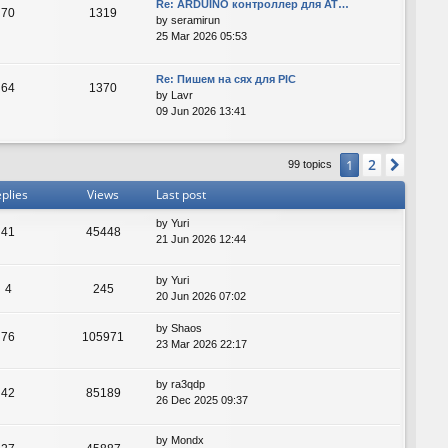
Re: ARDUINO контроллер для AT…
70
1319
by
seramirun
25 Mar 2026 05:53
Re: Пишем на сях для PIC
64
1370
by
Lavr
09 Jun 2026 13:41
2
1
Next
99 topics
plies
Views
Last post
by
Yuri
41
45448
21 Jun 2026 12:44
by
Yuri
4
245
20 Jun 2026 07:02
by
Shaos
76
105971
23 Mar 2026 22:17
by
ra3qdp
42
85189
26 Dec 2025 09:37
by
Mondx