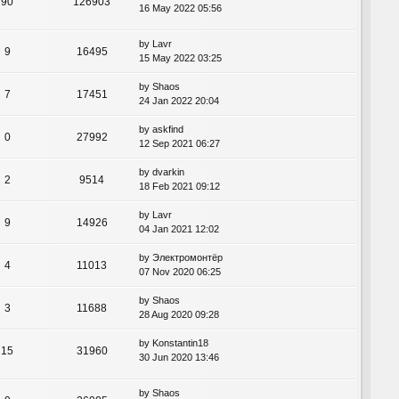
90
126903
16 May 2022 05:56
by
Lavr
9
16495
15 May 2022 03:25
by
Shaos
7
17451
24 Jan 2022 20:04
by
askfind
0
27992
12 Sep 2021 06:27
by
dvarkin
2
9514
18 Feb 2021 09:12
by
Lavr
9
14926
04 Jan 2021 12:02
by
Электромонтёр
4
11013
07 Nov 2020 06:25
by
Shaos
3
11688
28 Aug 2020 09:28
by
Konstantin18
15
31960
30 Jun 2020 13:46
by
Shaos