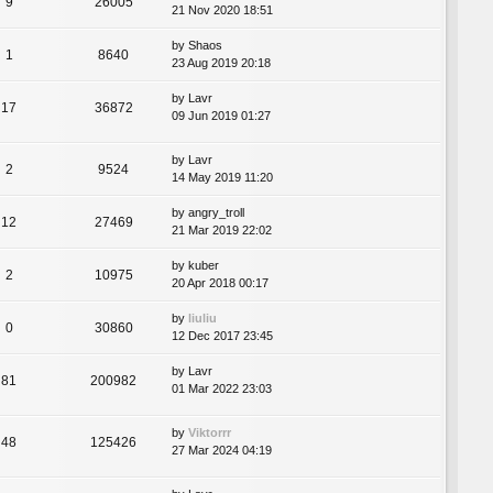
9
26005
21 Nov 2020 18:51
by
Shaos
1
8640
23 Aug 2019 20:18
by
Lavr
17
36872
09 Jun 2019 01:27
by
Lavr
2
9524
14 May 2019 11:20
by
angry_troll
12
27469
21 Mar 2019 22:02
by
kuber
2
10975
20 Apr 2018 00:17
by
liuliu
0
30860
12 Dec 2017 23:45
by
Lavr
81
200982
01 Mar 2022 23:03
by
Viktorrr
48
125426
27 Mar 2024 04:19