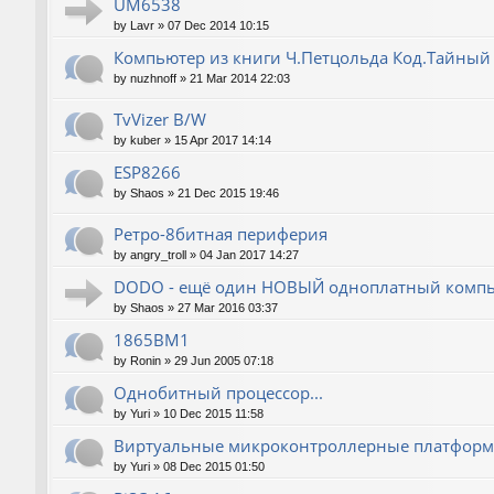
UM6538
by
Lavr
»
07 Dec 2014 10:15
Компьютер из книги Ч.Петцольда Код.Тайный
by
nuzhnoff
»
21 Mar 2014 22:03
TvVizer B/W
by
kuber
»
15 Apr 2017 14:14
ESP8266
by
Shaos
»
21 Dec 2015 19:46
Ретро-8битная периферия
by
angry_troll
»
04 Jan 2017 14:27
DODO - ещё один НОВЫЙ одноплатный компь
by
Shaos
»
27 Mar 2016 03:37
1865ВМ1
by
Ronin
»
29 Jun 2005 07:18
Однобитный процессор...
by
Yuri
»
10 Dec 2015 11:58
Виртуальные микроконтроллерные платфор
by
Yuri
»
08 Dec 2015 01:50