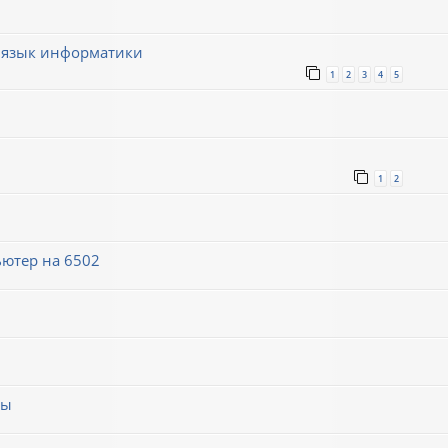
 язык информатики
1
2
3
4
5
1
2
ютер на 6502
мы