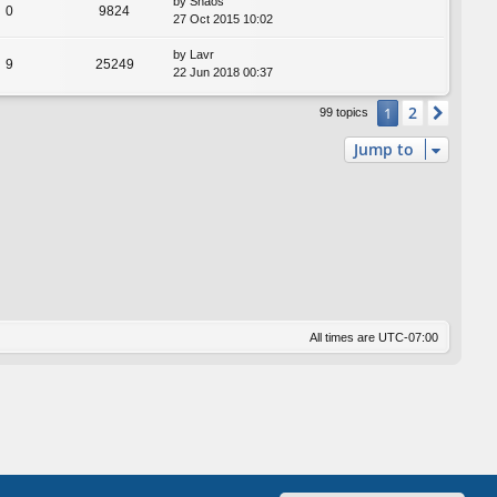
by
Shaos
0
9824
27 Oct 2015 10:02
by
Lavr
9
25249
22 Jun 2018 00:37
2
1
Next
99 topics
Jump to
All times are
UTC-07:00