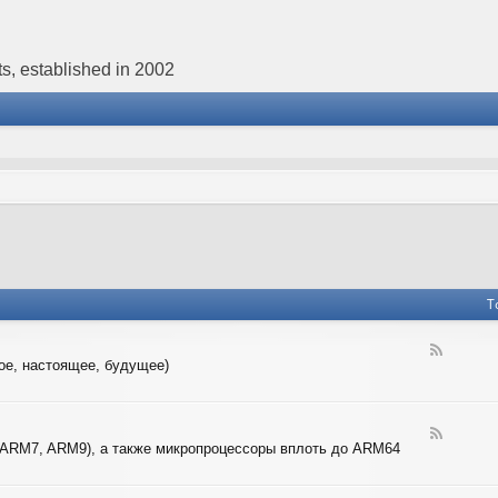
s, established in 2002
T
F
ое, настоящее, будущее)
e
e
d
-
F
4
 ARM7, ARM9), а также микропроцессоры вплоть до ARM64
e
-
e
B
d
I