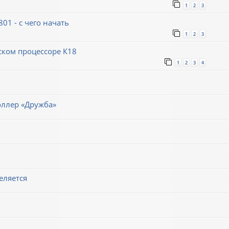
1
2
3
1 - с чего начать
1
2
3
ском процессоре К18
1
2
3
4
оллер «Дружба»
еляется