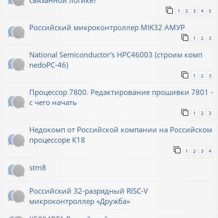
связанной логике?
1
2
3
4
5
Российский микроконтроллер MIK32 АМУР
1
2
3
National Semiconductor's HPC46003 (строим комп
nedoPC-46)
1
2
3
Процессор 7800. Редактирование прошивки 7801 -
с чего начать
1
2
3
Недокомп от Российской компании на Российском
процессоре К18
1
2
3
4
stm8
Российский 32-разрядный RISC-V
микроконтроллер «Дружба»