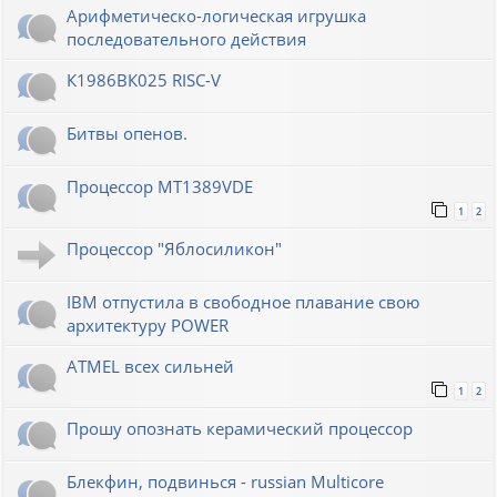
Арифметическо-логическая игрушка
последовательного действия
К1986ВК025 RISC-V
Битвы опенов.
Процессор MT1389VDE
1
2
Процессор "Яблосиликон"
IBM отпустила в свободное плавание свою
архитектуру POWER
ATMEL всех сильней
1
2
Прошу опознать керамический процессор
Блекфин, подвинься - russian Multicore