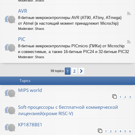
T
Moderator:
Shaos
-
A
AVR
F
R
8-битные микроконтроллеры AVR (AT90, ATtiny, ATmega)
e
M
от Atmel (в настоящий момент принадлежит Microchip)
e
d
Moderator:
Shaos
-
A
PIC
F
V
8-битные микроконтроллеры PICmicro (ПИКи) от Microchip
e
R
и совместимые, а также 16-битные PIC24 и 32-битные PIC32
e
d
Moderator:
Shaos
-
P
2
1
Next
I
99 topics
C
Topics
MIPS world
1
2
3
Soft-процессоры с бесплатной коммерческой
лицензией(кроме RISC-V)
КР1878ВЕ1
1
2
3
4
5
6