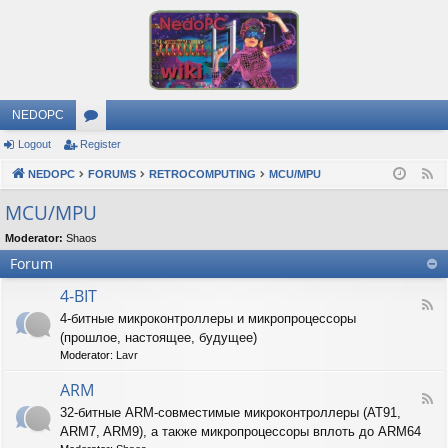
NEDOPC
Logout
Register
or
NEDOPC
u
FORUMS
RETROCOMPUTING
MCU/MPU
F
e
m
MCU/MPU
e
s
Moderator:
Shaos
d
Forum
4-BIT
F
4-битные микроконтроллеры и микропроцессоры
e
(прошлое, настоящее, будущее)
e
d
Moderator:
Lavr
-
4
ARM
F
-
32-битные ARM-совместимые микроконтроллеры (AT91,
e
B
ARM7, ARM9), а также микропроцессоры вплоть до ARM64
e
I
d