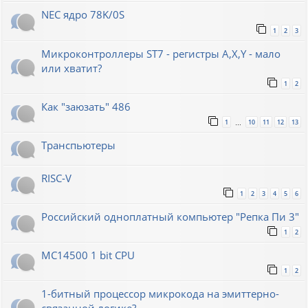
NEC ядро 78K/0S
1
2
3
Микроконтроллеры ST7 - регистры A,X,Y - мало
или хватит?
1
2
Как "заюзать" 486
1
10
11
12
13
…
Транспьютеры
RISC-V
1
2
3
4
5
6
Российский одноплатный компьютер "Репка Пи 3"
1
2
MC14500 1 bit CPU
1
2
1-битный процессор микрокода на эмиттерно-