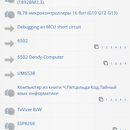
(1892ВМ2,3).
RL78 микроконтроллеры 16 бит (G10 G12 G13)
Debugging an MCU short circuit
6502
1
2
3
4
5
6
6502 Dendy-Computer
1
2
3
4
UM6538
Компьютер из книги Ч.Петцольда Код.Тайный
язык информатики
1
2
3
4
5
TvVizer B/W
ESP8266
1
2