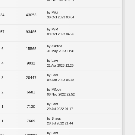
07 Dec 2023 02:12
by
Mildi
34
43053
30 Oct 2023 03:04
by
MrM
57
93485
09 Oct 2023 04:26
by
askfind
6
15565
31 May 2023 11:41
by
Lavr
4
9032
21 Apr 2023 12:26
by
Lavr
3
20447
09 Jan 2023 06:48
by
Mifody
2
6681
08 Nov 2022 22:52
by
Lavr
1
7130
29 Jul 2022 01:17
by
Shaos
1
7669
28 Jul 2022 21:44
by
Lavr