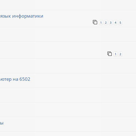
 язык информатики
1
2
3
4
5
1
2
ютер на 6502
мы