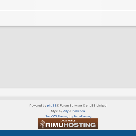
Powered by
phpBB
® Forum Software © phpBB Limited
Style by
Arty
&
halilesen
Our VPS Hosting By RimuHosting
This server is located in London data center