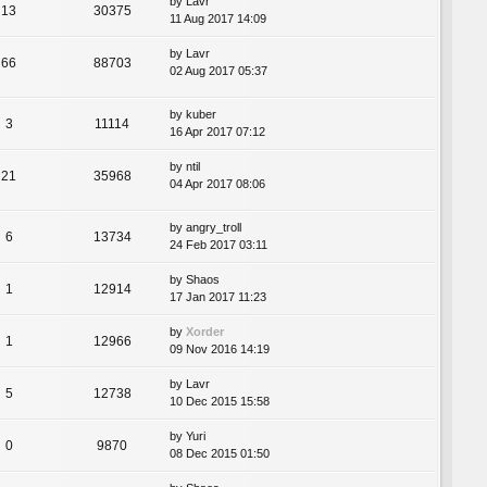
by
Lavr
13
30375
11 Aug 2017 14:09
by
Lavr
66
88703
02 Aug 2017 05:37
by
kuber
3
11114
16 Apr 2017 07:12
by
ntil
21
35968
04 Apr 2017 08:06
by
angry_troll
6
13734
24 Feb 2017 03:11
by
Shaos
1
12914
17 Jan 2017 11:23
by
Xorder
1
12966
09 Nov 2016 14:19
by
Lavr
5
12738
10 Dec 2015 15:58
by
Yuri
0
9870
08 Dec 2015 01:50