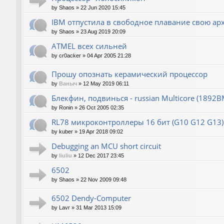
by
Shaos
»
22 Jun 2020 15:45
IBM отпустила в свободное плавание свою ар
by
Shaos
»
23 Aug 2019 20:09
ATMEL всех сильней
by
cr0acker
»
04 Apr 2005 21:28
Прошу опознать керамический процессор
by
Ваныч
»
12 May 2019 06:11
Блекфин, подвинься - russian Multicore (1892В
by
Ronin
»
26 Oct 2005 02:35
RL78 микроконтроллеры 16 бит (G10 G12 G13)
by
kuber
»
19 Apr 2018 09:02
Debugging an MCU short circuit
by
liuliu
»
12 Dec 2017 23:45
6502
by
Shaos
»
22 Nov 2009 09:48
6502 Dendy-Computer
by
Lavr
»
31 Mar 2013 15:09