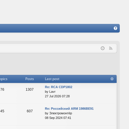
FA
Q
F
e
e
d
opics
Posts
Last post
Re: RCA CDP1802
76
1307
by
Lavr
27 Jul 2026 07:28
Re: Российский ARM 1986ВЕ91
45
607
by
Электромонтёр
08 Sep 2024 07:41