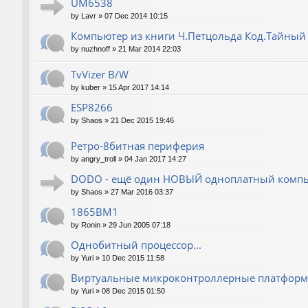
UM6538
by
Lavr
»
07 Dec 2014 10:15
Компьютер из книги Ч.Петцольда Код.Тайный
by
nuzhnoff
»
21 Mar 2014 22:03
TvVizer B/W
by
kuber
»
15 Apr 2017 14:14
ESP8266
by
Shaos
»
21 Dec 2015 19:46
Ретро-8битная периферия
by
angry_troll
»
04 Jan 2017 14:27
DODO - ещё один НОВЫЙ одноплатный компь
by
Shaos
»
27 Mar 2016 03:37
1865ВМ1
by
Ronin
»
29 Jun 2005 07:18
Однобитный процессор...
by
Yuri
»
10 Dec 2015 11:58
Виртуальные микроконтроллерные платфор
by
Yuri
»
08 Dec 2015 01:50