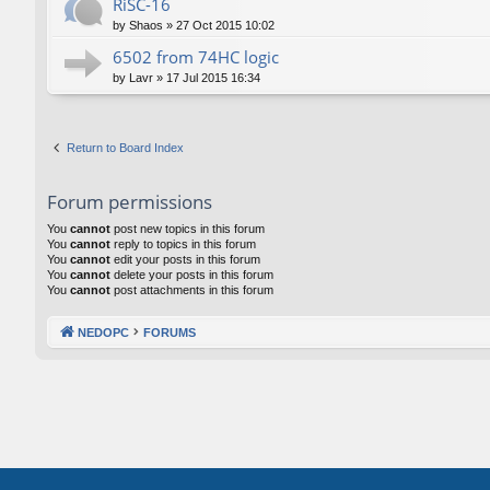
RiSC-16
by
Shaos
»
27 Oct 2015 10:02
6502 from 74HC logic
by
Lavr
»
17 Jul 2015 16:34
Return to Board Index
Forum permissions
You
cannot
post new topics in this forum
You
cannot
reply to topics in this forum
You
cannot
edit your posts in this forum
You
cannot
delete your posts in this forum
You
cannot
post attachments in this forum
NEDOPC
FORUMS