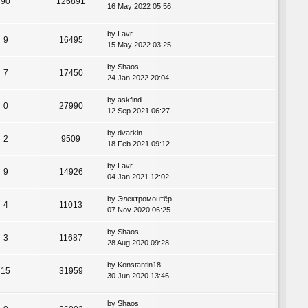
90
126891
16 May 2022 05:56
by
Lavr
9
16495
15 May 2022 03:25
by
Shaos
7
17450
24 Jan 2022 20:04
by
askfind
0
27990
12 Sep 2021 06:27
by
dvarkin
2
9509
18 Feb 2021 09:12
by
Lavr
9
14926
04 Jan 2021 12:02
by
Электромонтёр
4
11013
07 Nov 2020 06:25
by
Shaos
3
11687
28 Aug 2020 09:28
by
Konstantin18
15
31959
30 Jun 2020 13:46
by
Shaos