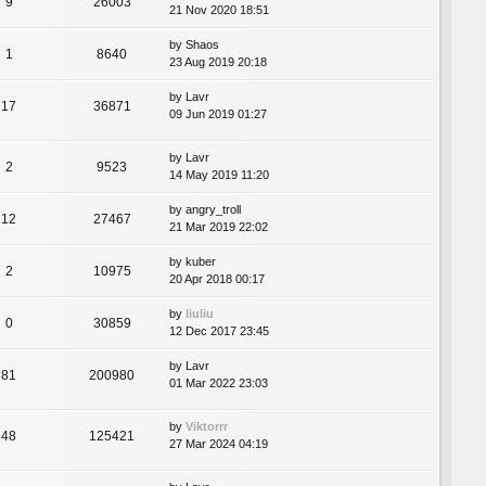
9
26003
21 Nov 2020 18:51
by
Shaos
1
8640
23 Aug 2019 20:18
by
Lavr
17
36871
09 Jun 2019 01:27
by
Lavr
2
9523
14 May 2019 11:20
by
angry_troll
12
27467
21 Mar 2019 22:02
by
kuber
2
10975
20 Apr 2018 00:17
by
liuliu
0
30859
12 Dec 2017 23:45
by
Lavr
81
200980
01 Mar 2022 23:03
by
Viktorrr
48
125421
27 Mar 2024 04:19