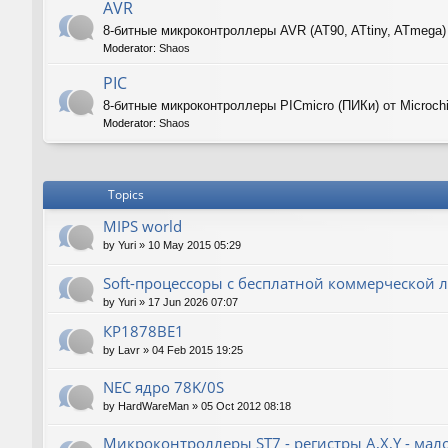
AVR
8-битные микроконтроллеры AVR (AT90, ATtiny, ATmega)
Moderator:
Shaos
PIC
8-битные микроконтроллеры PICmicro (ПИКи) от Microch
Moderator:
Shaos
Topics
MIPS world
by
Yuri
»
10 May 2015 05:29
Soft-процессоры с бесплатной коммерческой л
by
Yuri
»
17 Jun 2026 07:07
КР1878ВЕ1
by
Lavr
»
04 Feb 2015 19:25
NEC ядро 78K/0S
by
HardWareMan
»
05 Oct 2012 08:18
Микроконтроллеры ST7 - регистры A,X,Y - мал