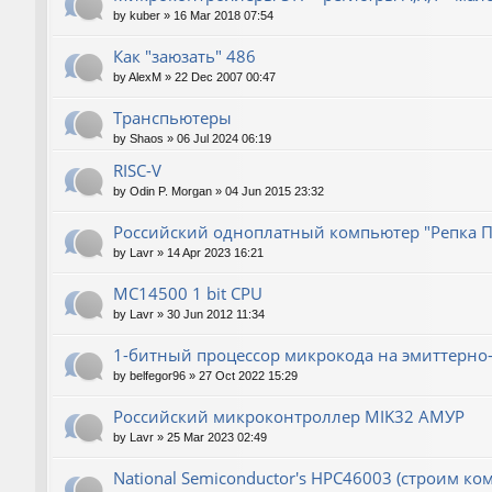
by
kuber
»
16 Mar 2018 07:54
Как "заюзать" 486
by
AlexM
»
22 Dec 2007 00:47
Транспьютеры
by
Shaos
»
06 Jul 2024 06:19
RISC-V
by
Odin P. Morgan
»
04 Jun 2015 23:32
Российский одноплатный компьютер "Репка П
by
Lavr
»
14 Apr 2023 16:21
MC14500 1 bit CPU
by
Lavr
»
30 Jun 2012 11:34
1-битный процессор микрокода на эмиттерно-
by
belfegor96
»
27 Oct 2022 15:29
Российский микроконтроллер MIK32 АМУР
by
Lavr
»
25 Mar 2023 02:49
National Semiconductor's HPC46003 (строим ко