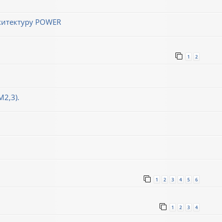
хитектуру POWER
1
2
М2,3).
1
2
3
4
5
6
1
2
3
4