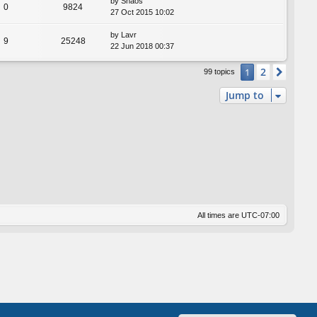
by
Shaos
0
9824
27 Oct 2015 10:02
by
Lavr
9
25248
22 Jun 2018 00:37
2
1
Next
99 topics
Jump to
All times are
UTC-07:00