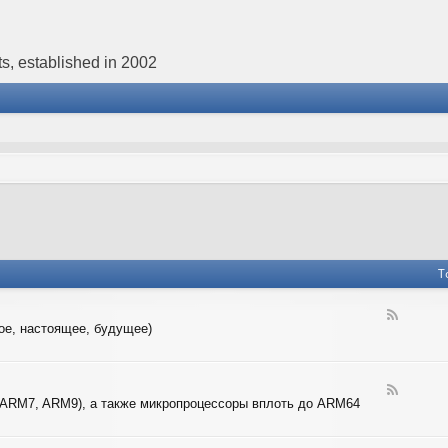
s, established in 2002
T
F
ое, настоящее, будущее)
e
e
d
-
F
4
 ARM7, ARM9), а также микропроцессоры вплоть до ARM64
e
-
e
B
d
I