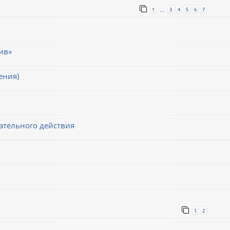
1
3
4
5
6
7
…
ив»
ения)
ательного действия
1
2