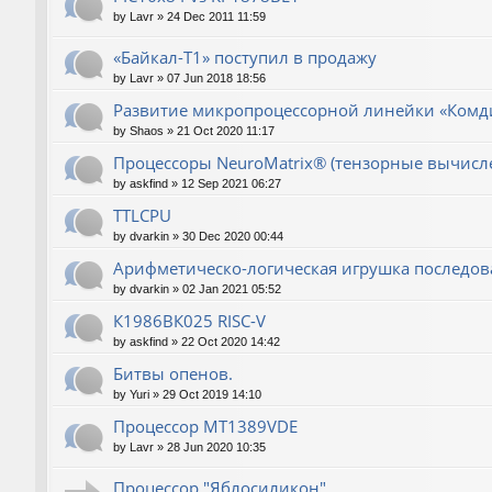
by
Lavr
»
24 Dec 2011 11:59
«Байкал-T1» поступил в продажу
by
Lavr
»
07 Jun 2018 18:56
Развитие микропроцессорной линейки «Комд
by
Shaos
»
21 Oct 2020 11:17
Процессоры NeuroMatrix® (тензорные вычисл
by
askfind
»
12 Sep 2021 06:27
TTLCPU
by
dvarkin
»
30 Dec 2020 00:44
Арифметическо-логическая игрушка последов
by
dvarkin
»
02 Jan 2021 05:52
К1986ВК025 RISC-V
by
askfind
»
22 Oct 2020 14:42
Битвы опенов.
by
Yuri
»
29 Oct 2019 14:10
Процессор MT1389VDE
by
Lavr
»
28 Jun 2020 10:35
Процессор "Яблосиликон"