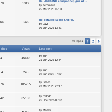
Re: ARDUINO контроллер для AT…
70
1319
by
seramirun
25 Mar 2026 05:53
Re: Пишем на сях для PIC
64
1370
by
Lavr
09 Jun 2026 13:41
2
1
Next
99 topics
plies
Views
Last post
by
Yuri
41
45448
21 Jun 2026 12:44
by
Yuri
4
245
20 Jun 2026 07:02
by
Shaos
76
105955
23 Mar 2026 22:17
by
ra3qdp
42
85188
26 Dec 2025 09:37
by
Mondx