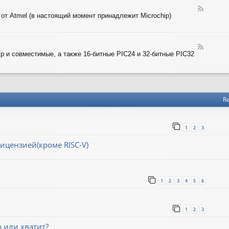
-
T
F
A
 от Atmel (в настоящий момент принадлежит Microchip)
e
R
e
M
d
-
F
A
ip и совместимые, а также 16-битные PIC24 и 32-битные PIC32
e
V
e
R
d
-
P
I
Re
C
1
2
3
ицензией(кроме RISC-V)
1
2
3
4
5
6
1
2
3
о или хватит?