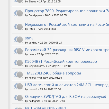
by
Shaos
»
17 Apr 2013 22:05
Процессор 7800. Редактирование прошивки 780
by
Betelgeyze
»
16 Oct 2020 03:35
Недокомп от Российской компании на Россий
by
SfS
»
07 Apr 2014 08:35
stm8
by
askfind
»
22 Jun 2020 05:14
Российский 32-разрядный RISC-V микроконтр
by
Lavr
»
17 Apr 2023 07:23
К5004ВЕ1 Российский криптопроцессор
by
Случайность
»
22 May 2013 07:10
TMS320LF2406 общие вопросы
by
Mifody
»
08 Nov 2022 05:14
USB логический анализатор 24M 8CH неопред
by
new40
»
13 Jul 2022 20:30
Отладчик SWD/JTAG для RISC-V на рассыпухе?
by
belfegor96
»
10 Jul 2022 12:59
PIC16x84 vs КР1878ВЕ1