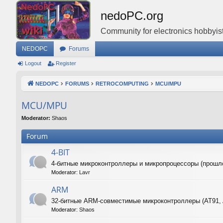
nedoPC.org
Community for electronics hobbyist
NEDOPC
Forums
Logout
Register
NEDOPC
FORUMS
RETROCOMPUTING
MCU/MPU
MCU/MPU
Moderator:
Shaos
Forum
4-BIT
4-битные микроконтроллеры и микропроцессоры (прошл
Moderator:
Lavr
ARM
32-битные ARM-совместимые микроконтроллеры (AT91,
Moderator:
Shaos