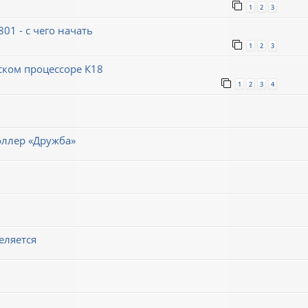
1
2
3
1 - с чего начать
1
2
3
ском процессоре К18
1
2
3
4
оллер «Дружба»
еляется