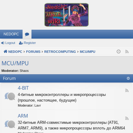
NEDOPC
Logout
Register
or
NEDOPC
u
FORUMS
RETROCOMPUTING
MCU/MPU
F
e
m
MCU/MPU
e
s
Moderator:
Shaos
d
Forum
4-BIT
F
4-битные микроконтроллеры и микропроцессоры
e
(прошлое, настоящее, будущее)
e
d
Moderator:
Lavr
-
4
ARM
F
-
32-битные ARM-совместимые микроконтроллеры (AT91,
e
B
ARM7, ARM9), а также микропроцессоры вплоть до ARM64
e
I
d