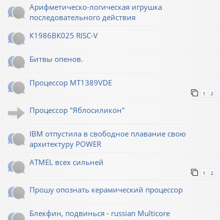
Арифметическо-логическая игрушка
последовательного действия
К1986ВК025 RISC-V
Битвы опенов.
Процессор MT1389VDE
1
2
Процессор "Яблосиликон"
IBM отпустила в свободное плавание свою
архитектуру POWER
ATMEL всех сильней
1
2
Прошу опознать керамический процессор
Блекфин, подвинься - russian Multicore