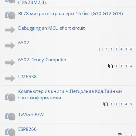
(1892ВМ2,3).
RL78 микроконтроллеры 16 бит (G10 G12 G13)
Debugging an MCU short circuit
6502
1
2
3
4
5
6
6502 Dendy-Computer
1
2
3
4
UM6538
Компьютер из книги Ч.Петцольда Код.Тайный
язык информатики
1
2
3
4
5
TvVizer B/W
ESP8266
1
2