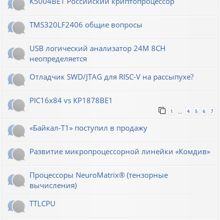
К5004ВЕ1 Российский криптопроцессор
TMS320LF2406 общие вопросы
USB логический анализатор 24M 8CH
неопределяется
Отладчик SWD/JTAG для RISC-V на рассыпухе?
PIC16x84 vs КР1878ВЕ1
1
4
5
6
7
…
«Байкал-T1» поступил в продажу
Развитие микропроцессорной линейки «Комдив»
Процессоры NeuroMatrix® (тензорные
вычисления)
TTLCPU