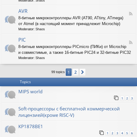
T
Moderator:
Shaos
-
A
AVR
F
R
8-битные микроконтроллеры AVR (AT90, ATtiny, ATmega)
e
M
от Atmel (в настоящий момент принадлежит Microchip)
e
d
Moderator:
Shaos
-
A
PIC
F
V
8-битные микроконтроллеры PICmicro (ПИКи) от Microchip
e
R
и совместимые, а также 16-битные PIC24 и 32-битные PIC32
e
d
Moderator:
Shaos
-
P
2
1
Next
I
99 topics
C
Topics
MIPS world
1
2
3
Soft-процессоры с бесплатной коммерческой
лицензией(кроме RISC-V)
КР1878ВЕ1
1
2
3
4
5
6