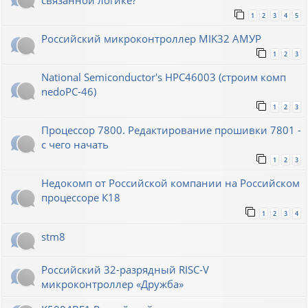
связанной логике?
1
2
3
4
5
Российский микроконтроллер MIK32 АМУР
1
2
3
National Semiconductor's HPC46003 (строим комп
nedoPC-46)
1
2
3
Процессор 7800. Редактирование прошивки 7801 -
с чего начать
1
2
3
Недокомп от Российской компании на Российском
процессоре К18
1
2
3
4
stm8
Российский 32-разрядный RISC-V
микроконтроллер «Дружба»