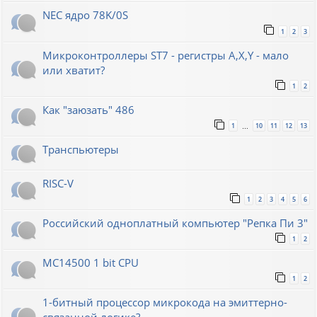
NEC ядро 78K/0S
1
2
3
Микроконтроллеры ST7 - регистры A,X,Y - мало
или хватит?
1
2
Как "заюзать" 486
1
10
11
12
13
…
Транспьютеры
RISC-V
1
2
3
4
5
6
Российский одноплатный компьютер "Репка Пи 3"
1
2
MC14500 1 bit CPU
1
2
1-битный процессор микрокода на эмиттерно-