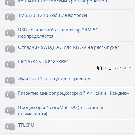
К5004ВЕ1 Российский криптопроцессор
TMS320LF2406 общие вопросы
USB логический анализатор 24M 8CH
неопределяется
Отладчик SWD/JTAG для RISC-V на рассыпухе?
PIC16x84 vs КР1878ВЕ1
1
4
5
6
7
…
«Байкал-T1» поступил в продажу
Развитие микропроцессорной линейки «Комдив»
Процессоры NeuroMatrix® (тензорные
вычисления)
TTLCPU