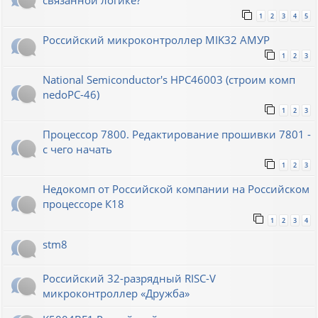
связанной логике?
1
2
3
4
5
Российский микроконтроллер MIK32 АМУР
1
2
3
National Semiconductor's HPC46003 (строим комп
nedoPC-46)
1
2
3
Процессор 7800. Редактирование прошивки 7801 -
с чего начать
1
2
3
Недокомп от Российской компании на Российском
процессоре К18
1
2
3
4
stm8
Российский 32-разрядный RISC-V
микроконтроллер «Дружба»