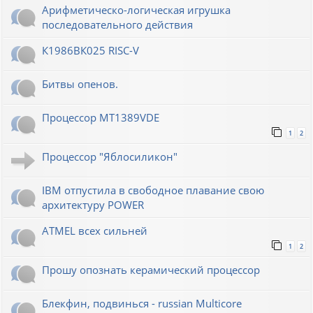
Арифметическо-логическая игрушка
последовательного действия
К1986ВК025 RISC-V
Битвы опенов.
Процессор MT1389VDE
1
2
Процессор "Яблосиликон"
IBM отпустила в свободное плавание свою
архитектуру POWER
ATMEL всех сильней
1
2
Прошу опознать керамический процессор
Блекфин, подвинься - russian Multicore