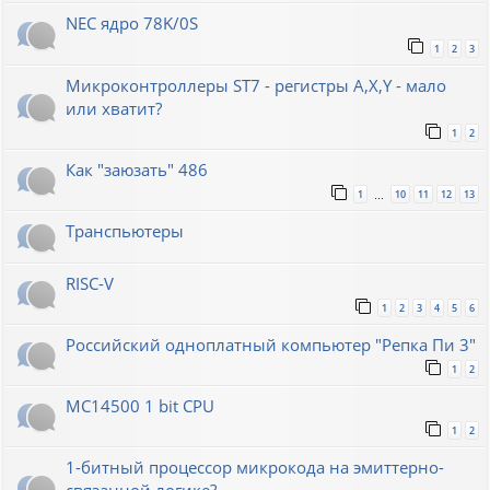
NEC ядро 78K/0S
1
2
3
Микроконтроллеры ST7 - регистры A,X,Y - мало
или хватит?
1
2
Как "заюзать" 486
1
10
11
12
13
…
Транспьютеры
RISC-V
1
2
3
4
5
6
Российский одноплатный компьютер "Репка Пи 3"
1
2
MC14500 1 bit CPU
1
2
1-битный процессор микрокода на эмиттерно-