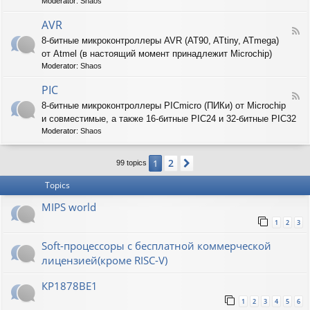
T
Moderator:
Shaos
-
A
AVR
F
R
8-битные микроконтроллеры AVR (AT90, ATtiny, ATmega)
e
M
от Atmel (в настоящий момент принадлежит Microchip)
e
d
Moderator:
Shaos
-
A
PIC
F
V
8-битные микроконтроллеры PICmicro (ПИКи) от Microchip
e
R
и совместимые, а также 16-битные PIC24 и 32-битные PIC32
e
d
Moderator:
Shaos
-
P
2
1
Next
I
99 topics
C
Topics
MIPS world
1
2
3
Soft-процессоры с бесплатной коммерческой
лицензией(кроме RISC-V)
КР1878ВЕ1
1
2
3
4
5
6