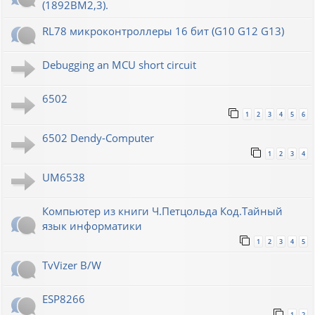
(1892ВМ2,3).
RL78 микроконтроллеры 16 бит (G10 G12 G13)
Debugging an MCU short circuit
6502
1
2
3
4
5
6
6502 Dendy-Computer
1
2
3
4
UM6538
Компьютер из книги Ч.Петцольда Код.Тайный
язык информатики
1
2
3
4
5
TvVizer B/W
ESP8266
1
2