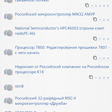
связанной логике?
1
2
3
4
5
Российский микроконтроллер MIK32 АМУР
1
2
3
National Semiconductor's HPC46003 (строим комп
nedoPC-46)
1
2
3
Процессор 7800. Редактирование прошивки 7801 -
с чего начать
1
2
3
Недокомп от Российской компании на Российском
процессоре К18
1
2
3
4
stm8
Российский 32-разрядный RISC-V
микроконтроллер «Дружба»