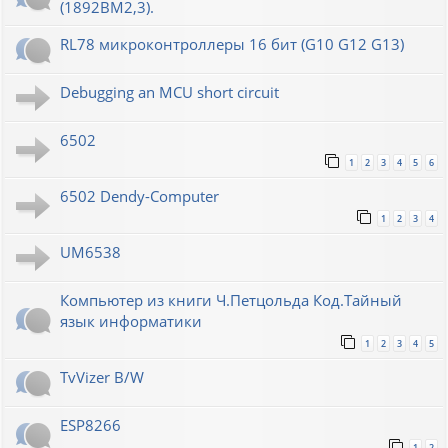
(1892ВМ2,3).
RL78 микроконтроллеры 16 бит (G10 G12 G13)
Debugging an MCU short circuit
6502
1
2
3
4
5
6
6502 Dendy-Computer
1
2
3
4
UM6538
Компьютер из книги Ч.Петцольда Код.Тайный
язык информатики
1
2
3
4
5
TvVizer B/W
ESP8266
1
2