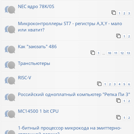
NEC ядро 78K/0S
1
2
3
Микроконтроллеры ST7 - регистры A,X,Y - мало
или хватит?
1
2
Как "заюзать" 486
1
10
11
12
13
…
Транспьютеры
RISC-V
1
2
3
4
5
6
Российский одноплатный компьютер "Репка Пи 3"
1
2
MC14500 1 bit CPU
1
2
1-битный процессор микрокода на эмиттерно-