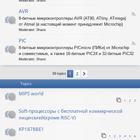
T
Moderator:
Shaos
-
A
AVR
F
R
8-битные микроконтроллеры AVR (AT90, ATtiny, ATmega)
e
M
от Atmel (в настоящий момент принадлежит Microchip)
e
d
Moderator:
Shaos
-
A
PIC
F
V
8-битные микроконтроллеры PICmicro (ПИКи) от Microchip
e
R
и совместимые, а также 16-битные PIC24 и 32-битные PIC32
e
d
Moderator:
Shaos
-
P
2
1
Next
I
99 topics
C
Topics
MIPS world
1
2
3
Soft-процессоры с бесплатной коммерческой
лицензией(кроме RISC-V)
КР1878ВЕ1
1
2
3
4
5
6