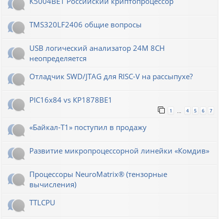
К5004ВЕ1 Российский криптопроцессор
TMS320LF2406 общие вопросы
USB логический анализатор 24M 8CH
неопределяется
Отладчик SWD/JTAG для RISC-V на рассыпухе?
PIC16x84 vs КР1878ВЕ1
1
4
5
6
7
…
«Байкал-T1» поступил в продажу
Развитие микропроцессорной линейки «Комдив»
Процессоры NeuroMatrix® (тензорные
вычисления)
TTLCPU