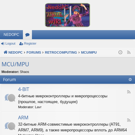
NEDOPC
Logout
Register
or
NEDOPC
u
FORUMS
RETROCOMPUTING
MCU/MPU
F
e
m
MCU/MPU
e
s
Moderator:
Shaos
d
Forum
4-BIT
F
4-битные микроконтроллеры и микропроцессоры
e
(прошлое, настоящее, будущее)
e
d
Moderator:
Lavr
-
4
ARM
F
-
32-битные ARM-совместимые микроконтроллеры (AT91,
e
B
ARM7, ARM9), а также микропроцессоры вплоть до ARM64
e
I
d