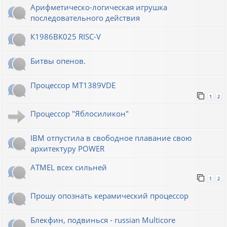
Арифметическо-логическая игрушка
последовательного действия
К1986ВК025 RISC-V
Битвы опенов.
Процессор MT1389VDE
1
2
Процессор "Яблосиликон"
IBM отпустила в свободное плавание свою
архитектуру POWER
ATMEL всех сильней
1
2
Прошу опознать керамический процессор
Блекфин, подвинься - russian Multicore