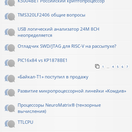
К5004ВЕ1 Российский криптопроцессор
TMS320LF2406 общие вопросы
USB логический анализатор 24M 8CH
неопределяется
Отладчик SWD/JTAG для RISC-V на рассыпухе?
PIC16x84 vs КР1878ВЕ1
1
4
5
6
7
…
«Байкал-T1» поступил в продажу
Развитие микропроцессорной линейки «Комдив»
Процессоры NeuroMatrix® (тензорные
вычисления)
TTLCPU