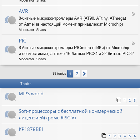
T
Moderator:
Shaos
-
A
AVR
F
R
8-битные микроконтроллеры AVR (AT90, ATtiny, ATmega)
e
M
от Atmel (в настоящий момент принадлежит Microchip)
e
d
Moderator:
Shaos
-
A
PIC
F
V
8-битные микроконтроллеры PICmicro (ПИКи) от Microchip
e
R
и совместимые, а также 16-битные PIC24 и 32-битные PIC32
e
d
Moderator:
Shaos
-
P
2
1
Next
I
99 topics
C
Topics
MIPS world
1
2
3
Soft-процессоры с бесплатной коммерческой
лицензией(кроме RISC-V)
КР1878ВЕ1
1
2
3
4
5
6