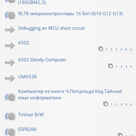
(1892ВМ2,3).
RL78 микроконтроллеры 16 бит (G10 G12 G13)
Debugging an MCU short circuit
6502
1
2
3
4
5
6
6502 Dendy-Computer
1
2
3
4
UM6538
Компьютер из книги Ч.Петцольда Код.Тайный
язык информатики
1
2
3
4
5
TvVizer B/W
ESP8266
1
2