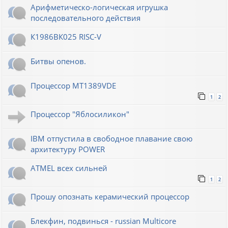
Арифметическо-логическая игрушка
последовательного действия
К1986ВК025 RISC-V
Битвы опенов.
Процессор MT1389VDE
1
2
Процессор "Яблосиликон"
IBM отпустила в свободное плавание свою
архитектуру POWER
ATMEL всех сильней
1
2
Прошу опознать керамический процессор
Блекфин, подвинься - russian Multicore