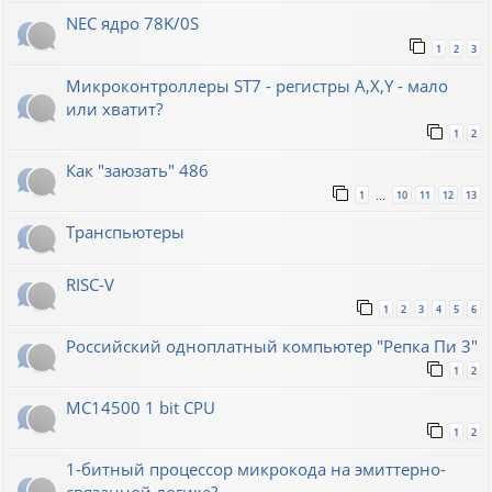
NEC ядро 78K/0S
1
2
3
Микроконтроллеры ST7 - регистры A,X,Y - мало
или хватит?
1
2
Как "заюзать" 486
1
10
11
12
13
…
Транспьютеры
RISC-V
1
2
3
4
5
6
Российский одноплатный компьютер "Репка Пи 3"
1
2
MC14500 1 bit CPU
1
2
1-битный процессор микрокода на эмиттерно-