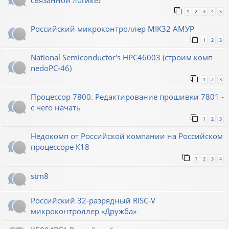
связанной логике?
1
2
3
4
5
Российский микроконтроллер MIK32 АМУР
1
2
3
National Semiconductor's HPC46003 (строим комп
nedoPC-46)
1
2
3
Процессор 7800. Редактирование прошивки 7801 -
с чего начать
1
2
3
Недокомп от Российской компании на Российском
процессоре К18
1
2
3
4
stm8
Российский 32-разрядный RISC-V
микроконтроллер «Дружба»