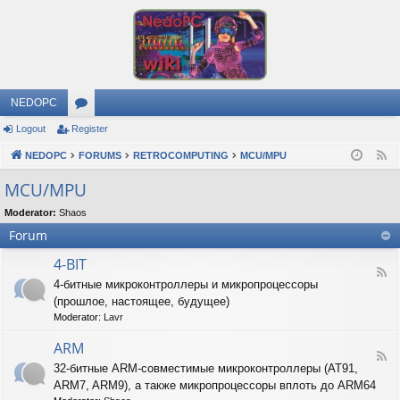
NEDOPC
Logout
Register
or
NEDOPC
u
FORUMS
RETROCOMPUTING
MCU/MPU
F
e
m
MCU/MPU
e
s
Moderator:
Shaos
d
Forum
4-BIT
F
4-битные микроконтроллеры и микропроцессоры
e
(прошлое, настоящее, будущее)
e
d
Moderator:
Lavr
-
4
ARM
F
-
32-битные ARM-совместимые микроконтроллеры (AT91,
e
B
ARM7, ARM9), а также микропроцессоры вплоть до ARM64
e
I
d