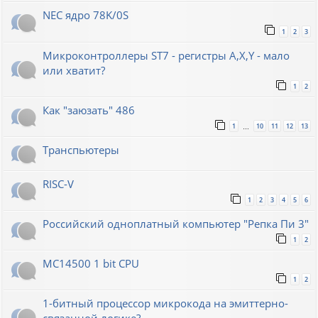
NEC ядро 78K/0S
1
2
3
Микроконтроллеры ST7 - регистры A,X,Y - мало
или хватит?
1
2
Как "заюзать" 486
1
10
11
12
13
…
Транспьютеры
RISC-V
1
2
3
4
5
6
Российский одноплатный компьютер "Репка Пи 3"
1
2
MC14500 1 bit CPU
1
2
1-битный процессор микрокода на эмиттерно-