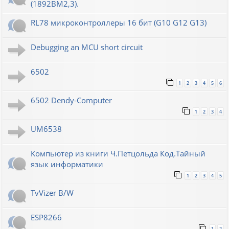
(1892ВМ2,3).
RL78 микроконтроллеры 16 бит (G10 G12 G13)
Debugging an MCU short circuit
6502
1
2
3
4
5
6
6502 Dendy-Computer
1
2
3
4
UM6538
Компьютер из книги Ч.Петцольда Код.Тайный
язык информатики
1
2
3
4
5
TvVizer B/W
ESP8266
1
2