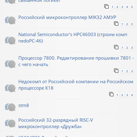
связанной логике?
1
2
3
4
5
Российский микроконтроллер MIK32 АМУР
1
2
3
National Semiconductor's HPC46003 (строим комп
nedoPC-46)
1
2
3
Процессор 7800. Редактирование прошивки 7801 -
с чего начать
1
2
3
Недокомп от Российской компании на Российском
процессоре К18
1
2
3
4
stm8
Российский 32-разрядный RISC-V
микроконтроллер «Дружба»