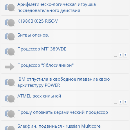
Арифметическо-логическая игрушка
последовательного действия
К1986ВК025 RISC-V
Битвы опенов.
Процессор MT1389VDE
1
2
Процессор "Яблосиликон"
IBM отпустила в свободное плавание свою
архитектуру POWER
ATMEL всех сильней
1
2
Прошу опознать керамический процессор
Блекфин, подвинься - russian Multicore