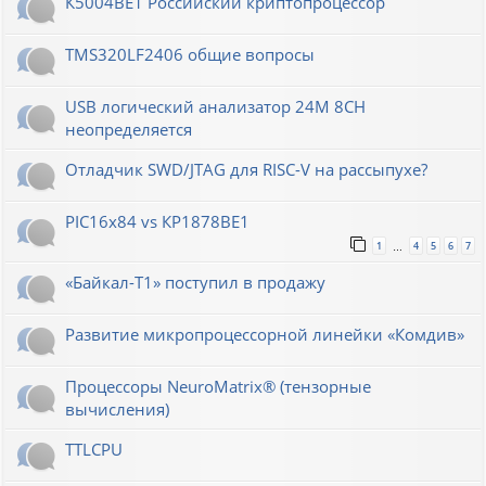
К5004ВЕ1 Российский криптопроцессор
TMS320LF2406 общие вопросы
USB логический анализатор 24M 8CH
неопределяется
Отладчик SWD/JTAG для RISC-V на рассыпухе?
PIC16x84 vs КР1878ВЕ1
1
4
5
6
7
…
«Байкал-T1» поступил в продажу
Развитие микропроцессорной линейки «Комдив»
Процессоры NeuroMatrix® (тензорные
вычисления)
TTLCPU