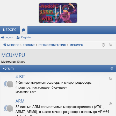
NEDOPC
Logout
Register
or
NEDOPC
u
FORUMS
RETROCOMPUTING
MCU/MPU
F
e
m
MCU/MPU
e
s
Moderator:
Shaos
d
Forum
4-BIT
F
4-битные микроконтроллеры и микропроцессоры
e
(прошлое, настоящее, будущее)
e
d
Moderator:
Lavr
-
4
ARM
F
-
32-битные ARM-совместимые микроконтроллеры (AT91,
e
B
ARM7, ARM9), а также микропроцессоры вплоть до ARM64
e
I
d