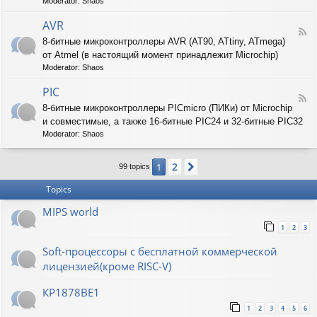
T
Moderator:
Shaos
-
A
AVR
F
R
8-битные микроконтроллеры AVR (AT90, ATtiny, ATmega)
e
M
от Atmel (в настоящий момент принадлежит Microchip)
e
d
Moderator:
Shaos
-
A
PIC
F
V
8-битные микроконтроллеры PICmicro (ПИКи) от Microchip
e
R
и совместимые, а также 16-битные PIC24 и 32-битные PIC32
e
d
Moderator:
Shaos
-
P
2
1
Next
I
99 topics
C
Topics
MIPS world
1
2
3
Soft-процессоры с бесплатной коммерческой
лицензией(кроме RISC-V)
КР1878ВЕ1
1
2
3
4
5
6