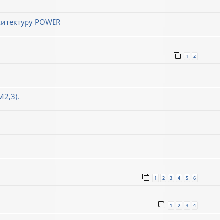
хитектуру POWER
1
2
М2,3).
1
2
3
4
5
6
1
2
3
4