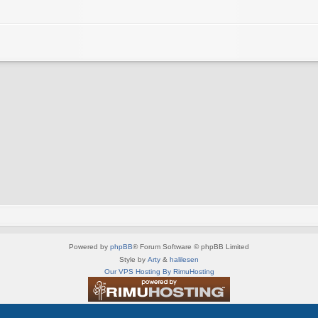
Powered by
phpBB
® Forum Software © phpBB Limited
Style by
Arty
&
halilesen
Our VPS Hosting By RimuHosting
This server is located in London data center