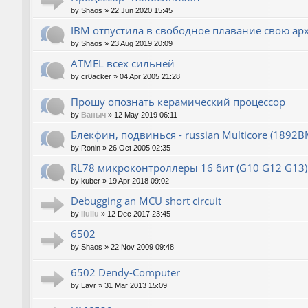
by
Shaos
»
22 Jun 2020 15:45
IBM отпустила в свободное плавание свою ар
by
Shaos
»
23 Aug 2019 20:09
ATMEL всех сильней
by
cr0acker
»
04 Apr 2005 21:28
Прошу опознать керамический процессор
by
Ваныч
»
12 May 2019 06:11
Блекфин, подвинься - russian Multicore (1892В
by
Ronin
»
26 Oct 2005 02:35
RL78 микроконтроллеры 16 бит (G10 G12 G13)
by
kuber
»
19 Apr 2018 09:02
Debugging an MCU short circuit
by
liuliu
»
12 Dec 2017 23:45
6502
by
Shaos
»
22 Nov 2009 09:48
6502 Dendy-Computer
by
Lavr
»
31 Mar 2013 15:09