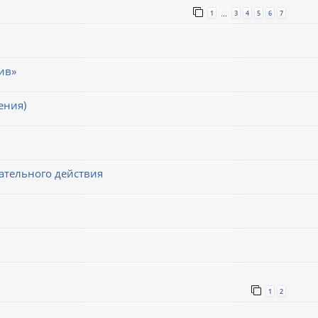
1
3
4
5
6
7
…
ив»
ения)
ательного действия
1
2