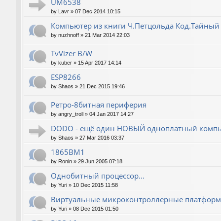
UM6538
by
Lavr
»
07 Dec 2014 10:15
Компьютер из книги Ч.Петцольда Код.Тайный
by
nuzhnoff
»
21 Mar 2014 22:03
TvVizer B/W
by
kuber
»
15 Apr 2017 14:14
ESP8266
by
Shaos
»
21 Dec 2015 19:46
Ретро-8битная периферия
by
angry_troll
»
04 Jan 2017 14:27
DODO - ещё один НОВЫЙ одноплатный компь
by
Shaos
»
27 Mar 2016 03:37
1865ВМ1
by
Ronin
»
29 Jun 2005 07:18
Однобитный процессор...
by
Yuri
»
10 Dec 2015 11:58
Виртуальные микроконтроллерные платфор
by
Yuri
»
08 Dec 2015 01:50