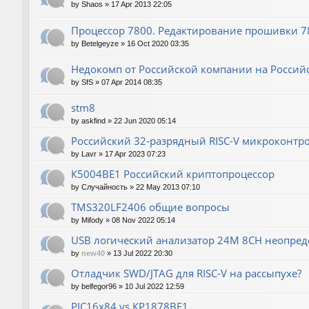
by
Shaos
»
17 Apr 2013 22:05
Процессор 7800. Редактирование прошивки 780
by
Betelgeyze
»
16 Oct 2020 03:35
Недокомп от Российской компании на Россий
by
SfS
»
07 Apr 2014 08:35
stm8
by
askfind
»
22 Jun 2020 05:14
Российский 32-разрядный RISC-V микроконтр
by
Lavr
»
17 Apr 2023 07:23
К5004ВЕ1 Российский криптопроцессор
by
Случайность
»
22 May 2013 07:10
TMS320LF2406 общие вопросы
by
Mifody
»
08 Nov 2022 05:14
USB логический анализатор 24M 8CH неопред
by
new40
»
13 Jul 2022 20:30
Отладчик SWD/JTAG для RISC-V на рассыпухе?
by
belfegor96
»
10 Jul 2022 12:59
PIC16x84 vs КР1878ВЕ1