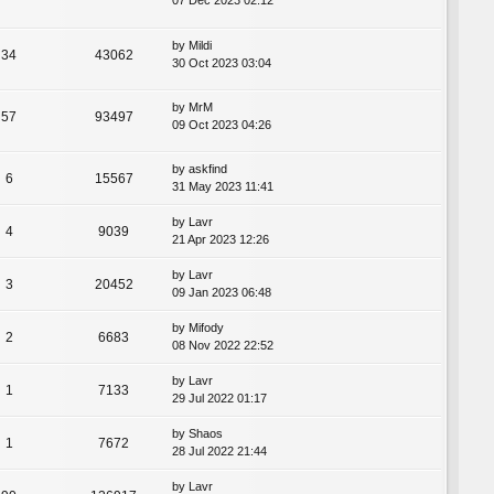
07 Dec 2023 02:12
by
Mildi
34
43062
30 Oct 2023 03:04
by
MrM
57
93497
09 Oct 2023 04:26
by
askfind
6
15567
31 May 2023 11:41
by
Lavr
4
9039
21 Apr 2023 12:26
by
Lavr
3
20452
09 Jan 2023 06:48
by
Mifody
2
6683
08 Nov 2022 22:52
by
Lavr
1
7133
29 Jul 2022 01:17
by
Shaos
1
7672
28 Jul 2022 21:44
by
Lavr