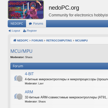
nedoPC.org
Community for electronics hobbyist
NEDOPC
Forums
Logout
Register
NEDOPC
FORUMS
RETROCOMPUTING
MCU/MPU
MCU/MPU
Moderator:
Shaos
Forum
4-BIT
4-битные микроконтроллеры и микропроцессоры (прошл
Moderator:
Lavr
ARM
32-битные ARM-совместимые микроконтроллеры (AT91,
Moderator:
Shaos