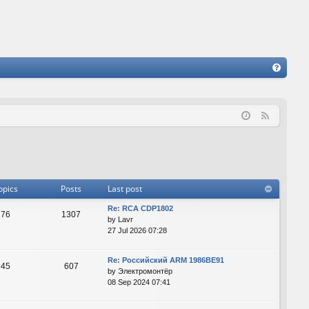
FA
Q
F
e
e
d
opics
Posts
Last post
Re: RCA CDP1802
76
1307
by
Lavr
27 Jul 2026 07:28
Re: Российский ARM 1986ВЕ91
45
607
by
Электромонтёр
08 Sep 2024 07:41