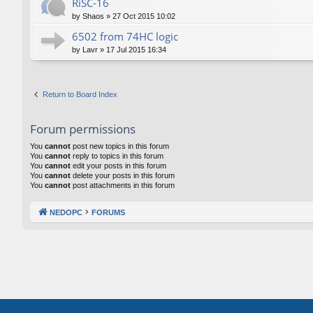
RiSC-16
by
Shaos
»
27 Oct 2015 10:02
6502 from 74HC logic
by
Lavr
»
17 Jul 2015 16:34
Return to Board Index
Forum permissions
You
cannot
post new topics in this forum
You
cannot
reply to topics in this forum
You
cannot
edit your posts in this forum
You
cannot
delete your posts in this forum
You
cannot
post attachments in this forum
NEDOPC
FORUMS