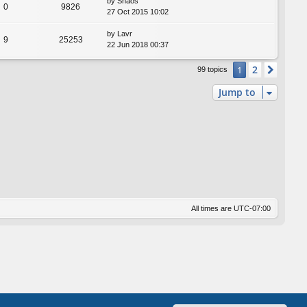
by
Shaos
0
9826
27 Oct 2015 10:02
by
Lavr
9
25253
22 Jun 2018 00:37
2
1
Next
99 topics
Jump to
All times are
UTC-07:00