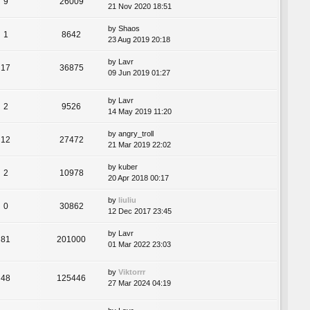
9
26009
21 Nov 2020 18:51
by
Shaos
1
8642
23 Aug 2019 20:18
by
Lavr
17
36875
09 Jun 2019 01:27
by
Lavr
2
9526
14 May 2019 11:20
by
angry_troll
12
27472
21 Mar 2019 22:02
by
kuber
2
10978
20 Apr 2018 00:17
by
liuliu
0
30862
12 Dec 2017 23:45
by
Lavr
81
201000
01 Mar 2022 23:03
by
Viktorrr
48
125446
27 Mar 2024 04:19