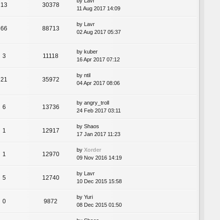
by
Lavr
13
30378
11 Aug 2017 14:09
by
Lavr
66
88713
02 Aug 2017 05:37
by
kuber
3
11118
16 Apr 2017 07:12
by
ntil
21
35972
04 Apr 2017 08:06
by
angry_troll
6
13736
24 Feb 2017 03:11
by
Shaos
1
12917
17 Jan 2017 11:23
by
Xorder
1
12970
09 Nov 2016 14:19
by
Lavr
5
12740
10 Dec 2015 15:58
by
Yuri
0
9872
08 Dec 2015 01:50