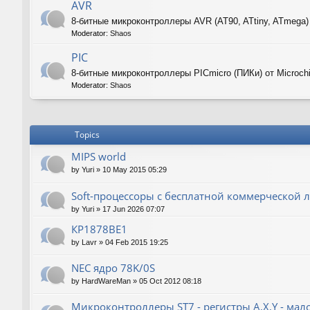
AVR
8-битные микроконтроллеры AVR (AT90, ATtiny, ATmega)
Moderator:
Shaos
PIC
8-битные микроконтроллеры PICmicro (ПИКи) от Microch
Moderator:
Shaos
Topics
MIPS world
by
Yuri
»
10 May 2015 05:29
Soft-процессоры с бесплатной коммерческой л
by
Yuri
»
17 Jun 2026 07:07
КР1878ВЕ1
by
Lavr
»
04 Feb 2015 19:25
NEC ядро 78K/0S
by
HardWareMan
»
05 Oct 2012 08:18
Микроконтроллеры ST7 - регистры A,X,Y - мал