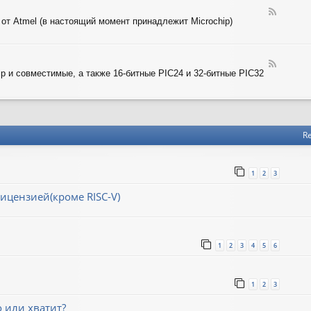
-
T
F
A
 от Atmel (в настоящий момент принадлежит Microchip)
e
R
e
M
d
-
F
A
ip и совместимые, а также 16-битные PIC24 и 32-битные PIC32
e
V
e
R
d
-
P
I
Re
C
1
2
3
ицензией(кроме RISC-V)
1
2
3
4
5
6
1
2
3
о или хватит?