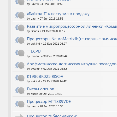
by
Lavr
»
24 Dec 2011 11:59
«Байкал-T1» поступил в продажу
by
Lavr
»
07 Jun 2018 18:56
Развитие микропроцессорной линейки «Комд
by
Shaos
»
21 Oct 2020 11:17
Процессоры NeuroMatrix® (тензорные вычисл
by
askfind
»
12 Sep 2021 06:27
TTLCPU
by
dvarkin
»
30 Dec 2020 00:44
Арифметическо-логическая игрушка последов
by
dvarkin
»
02 Jan 2021 05:52
К1986ВК025 RISC-V
by
askfind
»
22 Oct 2020 14:42
Битвы опенов.
by
Yuri
»
29 Oct 2019 14:10
Процессор MT1389VDE
by
Lavr
»
28 Jun 2020 10:35
Процессор "Яблосиликон"