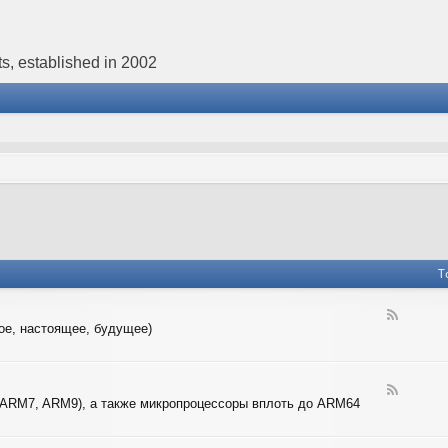
s, established in 2002
T
F
ое, настоящее, будущее)
e
e
d
-
F
4
 ARM7, ARM9), а также микропроцессоры вплоть до ARM64
e
-
e
B
d
I