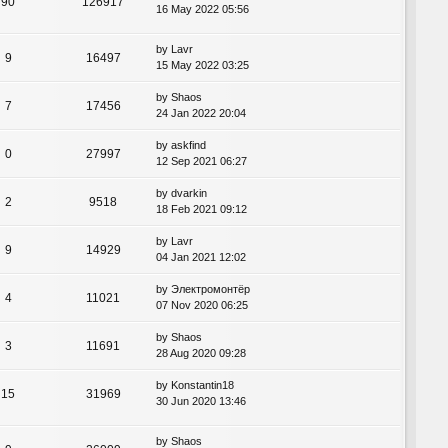
90
126917
16 May 2022 05:56
by
Lavr
9
16497
15 May 2022 03:25
by
Shaos
7
17456
24 Jan 2022 20:04
by
askfind
0
27997
12 Sep 2021 06:27
by
dvarkin
2
9518
18 Feb 2021 09:12
by
Lavr
9
14929
04 Jan 2021 12:02
by
Электромонтёр
4
11021
07 Nov 2020 06:25
by
Shaos
3
11691
28 Aug 2020 09:28
by
Konstantin18
15
31969
30 Jun 2020 13:46
by
Shaos