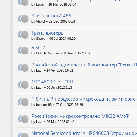
by
kuber
»
16 Mar 2018 07:54
Как "заюзать" 486
by
AlexM
»
22 Dec 2007 00:47
Транспьютеры
by
Shaos
»
06 Jul 2024 06:19
RISC-V
by
Odin P. Morgan
»
04 Jun 2015 23:32
Российский одноплатный компьютер "Репка П
by
Lavr
»
14 Apr 2023 16:21
MC14500 1 bit CPU
by
Lavr
»
30 Jun 2012 11:34
1-битный процессор микрокода на эмиттерно-
by
belfegor96
»
27 Oct 2022 15:29
Российский микроконтроллер MIK32 АМУР
by
Lavr
»
25 Mar 2023 02:49
National Semiconductor's HPC46003 (строим ко