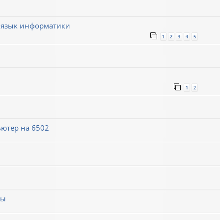
 язык информатики
1
2
3
4
5
1
2
ютер на 6502
мы