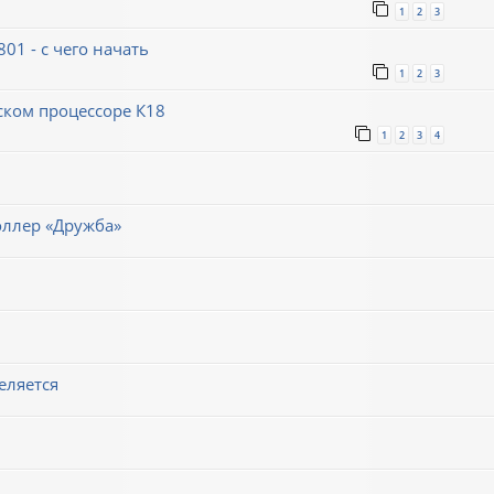
1
2
3
1 - с чего начать
1
2
3
ском процессоре К18
1
2
3
4
оллер «Дружба»
еляется